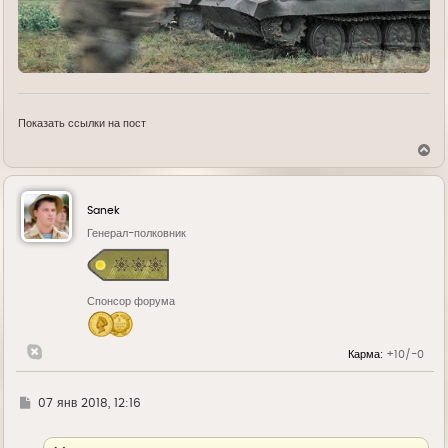
Показать ссылки на пост
В
е
р
н
у
Sanek
т
ь
Генерал-полковник
с
я
к
н
Спонсор форума
а
ч
а
л
Карма:
+10/-0
у
Г
07 янв 2018, 12:16
д
е