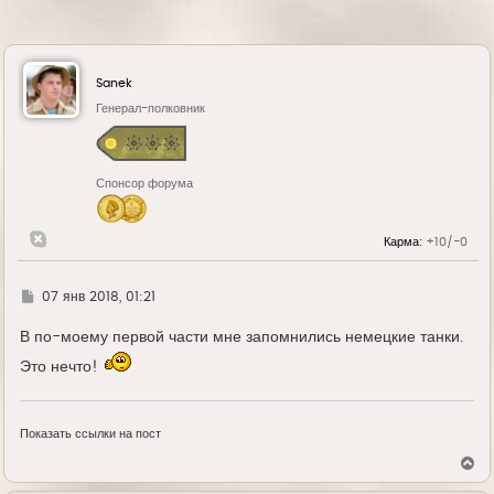
Sanek
Генерал-полковник
Спонсор форума
Карма:
+10/-0
Г
07 янв 2018, 01:21
д
е
В по-моему первой части мне запомнились немецкие танки.
Это нечто!
Показать ссылки на пост
В
е
р