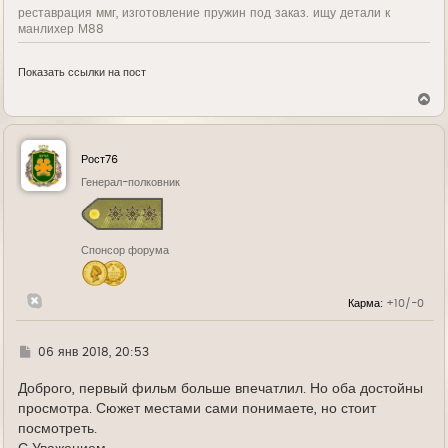
реставрация ммг, изготовление пружин под заказ. ищу детали к
манлихер М88
Показать ссылки на пост
В
е
р
н
у
Рост76
т
ь
Генерал-полковник
с
я
к
н
Спонсор форума
а
ч
а
л
Карма:
+10/-0
у
Г
06 янв 2018, 20:53
д
е
Доброго, первый фильм больше впечатлил. Но оба достойны
просмотра. Сюжет местами сами понимаете, но стоит
посмотреть.