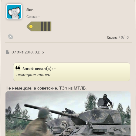
н
у
Slon
т
ь
Сержант
с
я
к
н
Карма:
+0/-0
а
ч
а
л
Г
07 янв 2018, 02:15
у
д
е
Sanek
писал(а):
↑
немецкие танки
Не немецкие, а советские. Т34 из МТЛБ.