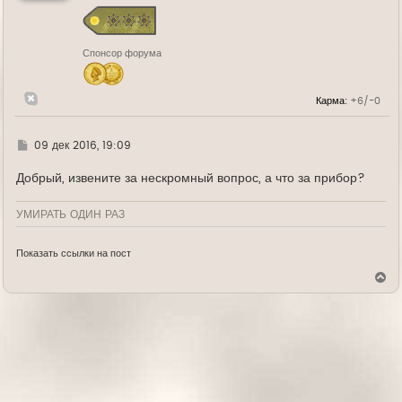
с
я
к
н
Спонсор форума
а
ч
а
л
Карма:
+6/-0
у
Г
09 дек 2016, 19:09
д
е
Добрый, извените за нескромный вопрос, а что за прибор?
УМИРАТЬ ОДИН РАЗ
Показать ссылки на пост
В
е
р
н
у
т
ь
с
я
к
н