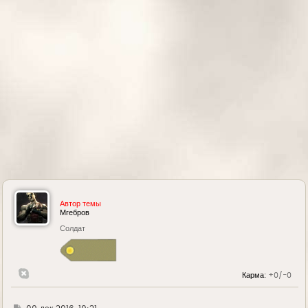
а
ч
а
л
у
Автор темы
Мгебров
Солдат
Карма:
+0/-0
Г