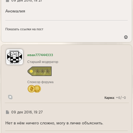
09 дек 2016, 19:21
д
е
Аномалия
Показать ссылки на пост
В
е
р
н
у
иван777444333
т
ь
Старший модератор
с
я
к
н
Спонсор форума
а
ч
а
л
Карма:
+6/-0
у
Г
09 дек 2016, 19:27
д
е
Нет в нём ничего сложно, могу в личке объяснить.