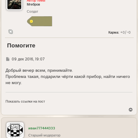
Автор темы
Мгебров
Солдат
Карма:
+0/-0
Помогите
Г
09 дек 2016, 19:07
д
е
Добрый вечер всем, принимайте.
Проблема такая, подарили чёрти какой прибор, найти ничего
не могу.
Показать ссылки на пост
В
е
р
н
у
иван777444333
т
ь
Старший модератор