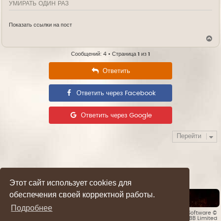
УМИРАТЬ ОДИН РАЗ
Показать ссылки на пост
В
е
р
Сообщений: 4 • Страница
1
из
1
н
у
Ответить
т
ь
с
Ответить через Facebook
я
к
н
а
Ответить через Google
ч
а
л
Перейти
у
Этот сайт использует cookies для
обеспечения своей корректной работы.
Список форумов
Подробнее
Style developer by
forummg.info
• Создано на основе
phpBB
® Forum Software ©
phpBB Limited