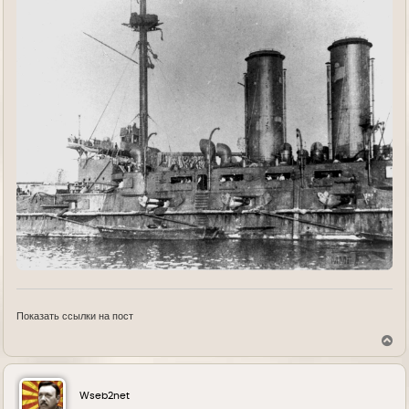
Показать ссылки на пост
В
е
р
н
у
Wseb2net
т