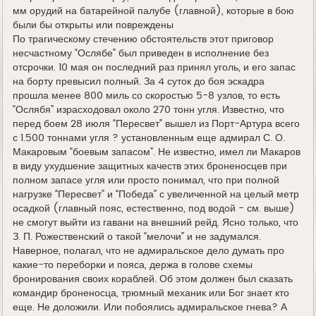
мм орудий на батарейной палубе (главной), которые в бою
были бы открыты или повреждены
По трагическому стечению обстоятельств этот приговор
несчастному “Ослябе” был приведен в исполнение без
отсрочки. 10 мая он последний раз принял уголь, и его запас
на борту превысил полный. За 4 суток до боя эскадра
прошла менее 800 миль со скоростью 5-8 узлов, то есть
“Ослябя” израсходовал около 270 тонн угля. Известно, что
перед боем 28 июля “Пересвет” вышел из Порт-Артура всего
с 1.500 тоннами угля ? установленным еще адмирал С. О.
Макаровым “боевым запасом”. Не известно, имел ли Макаров
в виду ухудшение защитных качеств этих броненосцев при
полном запасе угля или просто понимал, что при полной
нагрузке “Пересвет” и “Победа” с увеличенной на целый метр
осадкой (главный пояс, естественно, под водой - см. выше)
не смогут выйти из гавани на внешний рейд. Ясно только, что
З. П. Рожественский о такой “мелочи” и не задумался.
Наверное, полагал, что не адмиральское дело думать про
какие-то переборки и пояса, держа в голове схемы
бронирования своих кораблей. Об этом должен был сказать
командир броненосца, трюмный механик или Бог знает кто
еще. Не доложили. Или побоялись адмиральское гнева? А