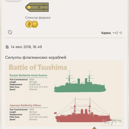
с
я
к
н
Спонсор форума
а
ч
а
л
Карма:
+4/-0
у
Г
14 июл 2018, 18:49
д
е
Силуэты флагманских кораблей