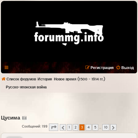
Регистрация
Выход
Список форумов
История
Новое время (1500 - 1914 гг.)
Русско-японская война
Цусима
Страница
3
из
10
Сообщений: 199
1
2
3
4
5
…
10
Пред.
След.