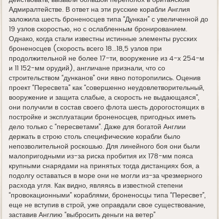
действовать, вызвали большой переполох в британском
Адмиралтействе. В ответ на эти русские корабли Англия
заложила шесть броненосцев типа “Дункан” с увеличенной до
19 узлов скоростью, но с ослабленным бронированием.
Однако, когда стали известны истинные элементы русских
броненосцев (скорость всего 18...18,5 узлов при
продолжительной не более 17-ти, вооружение из 4-х 254-м
и 11 152-мм орудий), англичане признали, что со
строительством “дунканов” они явно поторопились. Оценив
проект “Пересвета” как “совершенно неудовлетворительный,
вооружение и защита слабые, а скорость не выдающаяся”,
они получили в состав своего флота шесть дорогостоящих в
постройке и эксплуатации броненосцев, пригодных иметь
дело только с “пересветами”. Даже для богатой Англии
держать в строю столь специфические корабли было
непозволительной роскошью. Для линейного боя они были
малопригодными из-за риска пробития их 178-мм пояса
крупными снарядами на принятых тогда дистанциях боя, а
подолгу оставаться в море они не могли из-за чрезмерного
расхода угля. Как видно, являясь в известной степени
“провокационными” кораблями, броненосцы типа “Пересвет”,
еще не вступив в строй, уже оправдали свое существование,
заставив Англию “выбросить деньги на ветер”