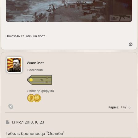
Показать ссылки на пост
В
е
р
н
у
Wseb2net
т
ь
Полковник
с
я
к
н
Спонсор форума
а
ч
а
л
Карма:
+4/-0
у
Г
13 июл 2018, 16:23
д
е
Гибель броненосца "Ослябя"