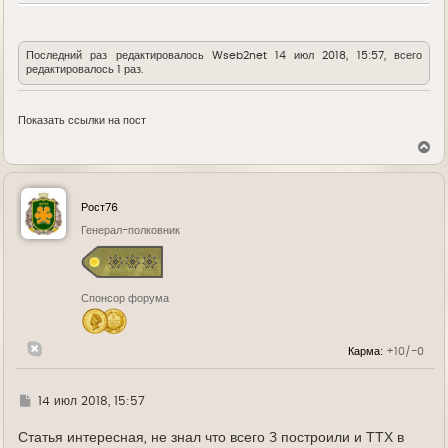
Последний раз редактировалось
Wseb2net
14 июл 2018, 15:57, всего
редактировалось 1 раз.
Показать ссылки на пост
В
е
р
н
у
Рост76
т
ь
Генерал-полковник
с
я
к
н
Спонсор форума
а
ч
а
л
Карма:
+10/-0
у
Г
14 июл 2018, 15:57
д
е
Статья интересная, не знал что всего 3 построили и ТТХ в