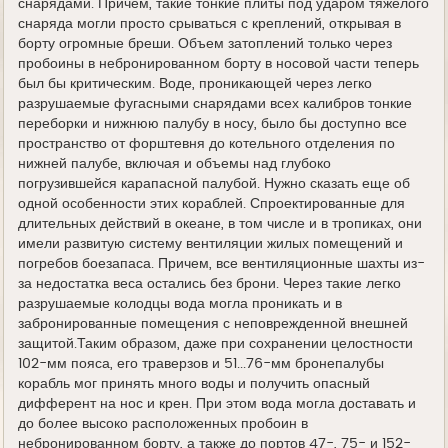
снарядами. Причем, такие тонкие плиты под ударом тяжелого
снаряда могли просто срываться с креплений, открывая в
борту огромные бреши. Объем затоплений только через
пробоины в небронированном борту в носовой части теперь
был бы критическим. Воде, проникающей через легко
разрушаемые фугасными снарядами всех калибров тонкие
переборки и нижнюю палубу в носу, было бы доступно все
пространство от форштевня до котельного отделения по
нижней палубе, включая и объемы над глубоко
погрузившейся карапасной палубой. Нужно сказать еще об
одной особенности этих кораблей. Спроектированные для
длительных действий в океане, в том числе и в тропиках, они
имели развитую систему вентиляции жилых помещений и
погребов боезапаса. Причем, все вентиляционные шахты из-
за недостатка веса остались без брони. Через такие легко
разрушаемые колодцы вода могла проникать и в
забронированные помещения с неповрежденной внешней
защитой.Таким образом, даже при сохранении целостности
102-мм пояса, его траверзов и 51...76-мм бронепалубы
корабль мог принять много воды и получить опасный
дифферент на нос и крен. При этом вода могла доставать и
до более высоко расположенных пробоин в
небронированном борту, а также до портов 47-, 75- и 152-