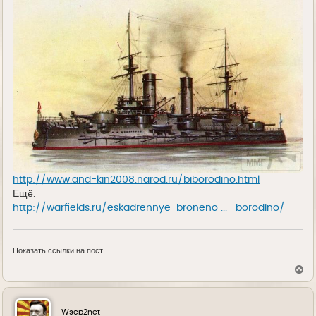
http://www.and-kin2008.narod.ru/biborodino.html
Ещё.
http://warfields.ru/eskadrennye-broneno ... -borodino/
Показать ссылки на пост
В
е
р
н
у
Wseb2net