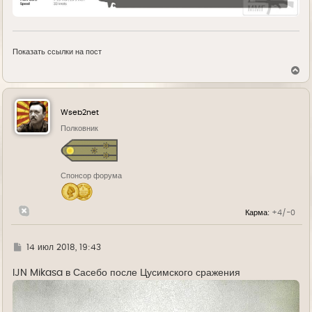
Показать ссылки на пост
В
е
р
н
у
Wseb2net
т
ь
Полковник
с
я
к
н
Спонсор форума
а
ч
а
л
Карма:
+4/-0
у
Г
14 июл 2018, 19:43
д
е
IJN Mikasa в Сасебо после Цусимского сражения