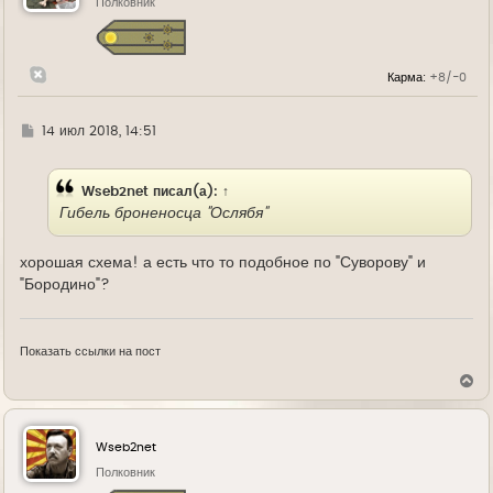
ь
Полковник
с
я
к
н
Карма:
+8/-0
а
ч
а
л
Г
14 июл 2018, 14:51
у
д
е
Wseb2net
писал(а):
↑
Гибель броненосца "Ослябя"
хорошая схема! а есть что то подобное по "Суворову" и
"Бородино"?
Показать ссылки на пост
В
е
р
н
у
Wseb2net
т
ь
Полковник
с