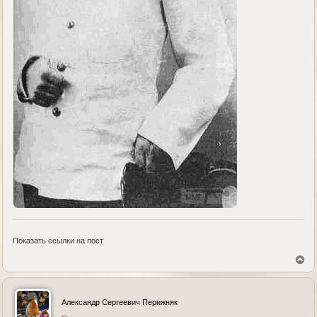
Показать ссылки на пост
В
е
р
н
у
Александр Сергеевич Перижняк
т