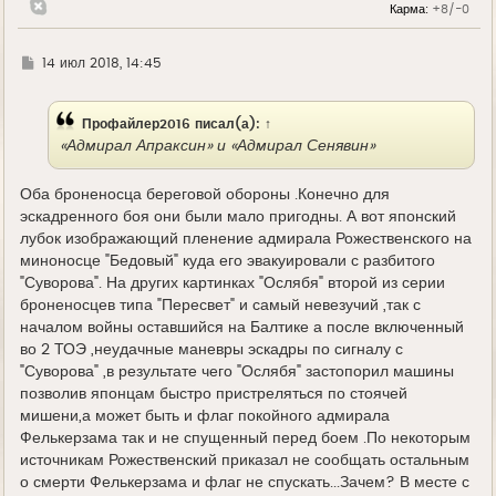
Карма:
+8/-0
Г
14 июл 2018, 14:45
д
е
Профайлер2016
писал(а):
↑
«Адмирал Апраксин» и «Адмирал Сенявин»
Оба броненосца береговой обороны .Конечно для
эскадренного боя они были мало пригодны. А вот японский
лубок изображающий пленение адмирала Рожественского на
миноносце "Бедовый" куда его эвакуировали с разбитого
"Суворова". На других картинках "Ослябя" второй из серии
броненосцев типа "Пересвет" и самый невезучий ,так с
началом войны оставшийся на Балтике а после включенный
во 2 ТОЭ ,неудачные маневры эскадры по сигналу с
"Суворова" ,в результате чего "Ослябя" застопорил машины
позволив японцам быстро пристреляться по стоячей
мишени,а может быть и флаг покойного адмирала
Фелькерзама так и не спущенный перед боем .По некоторым
источникам Рожественский приказал не сообщать остальным
о смерти Фелькерзама и флаг не спускать...Зачем? В месте с