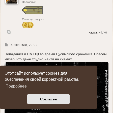
ь
Полковник
с
я
к
н
Спонсор форума
а
ч
а
л
Карма:
+4/-0
у
Г
14 июл 2018, 20:02
д
е
Попадания в IJN Fuji во время Цусимского сражения. Совсем
мизер, что даже трудно найти на схемах.
Этот сайт использует cookies для
обеспечения своей корректной работы.
Подробнее
Согласен