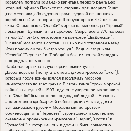
кораблем погибли командир капитана первого ранга Бэр
,старший офицер Похвистнев ,старший артиллерист Генке
,все механики ,оба судовых врача ,судовой священник и
корабельный инженер и еще 9 конудкторов и 472 нижних
чина. Спасенные с "Осляби" моряки на миноносцах "Бравый"
,"Быстрый" "Буйный" и на пароходе "Свирь" всего 376 человек
из них 27 погибло некоторые на крейсере "Дм.Донской" .
"Ослябя" мог войти в состав 1 ТОЭ но был отправлен назад.
Итак почему он так быстро утонул?. Ведь систершипы
"Осляби" "Пересвет" и "Победа" в бою с японской эскадрой
пострадали не меньше.
Наиболее оригинальную версию выдвинул г-н
Добротворский (не путать с командиром крейсера “Олег”),
который после войны взялся изобличать Морское
министерство во всех грехах. В своей книге “Уроки морской
войны”, вышедшей в 1907 году, он с уверенностью заявлял,
что “Ослябя” был потоплен подводной лодкой.....Являясь
апогеем идеи крейсерской войны против Англии, долго
вынашиваемой русским Морским министерством,
броненосцы типа “Пересвет”, строившиеся параллельно
океанским броненосным крейсерам “Рюрик”, “Россия” и
“Громобой”, с которыми они и должны были совместно