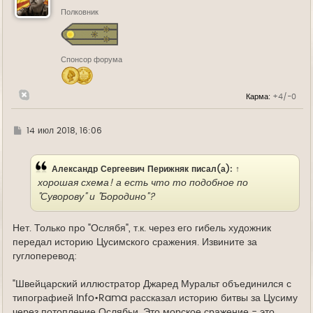
т
ь
Полковник
с
я
к
н
Спонсор форума
а
ч
а
л
Карма:
+4/-0
у
Г
14 июл 2018, 16:06
д
е
Александр Сергеевич Перижняк
писал(а):
↑
хорошая схема! а есть что то подобное по
"Суворову" и "Бородино"?
Нет. Только про "Ослябя", т.к. через его гибель художник
передал историю Цусимского сражения. Извините за
гуглоперевод:
"Швейцарский иллюстратор Джаред Муральт объединился с
типографией Info•Rama рассказал историю битвы за Цусиму
через потопление Ослябьи. Это морское сражение - это