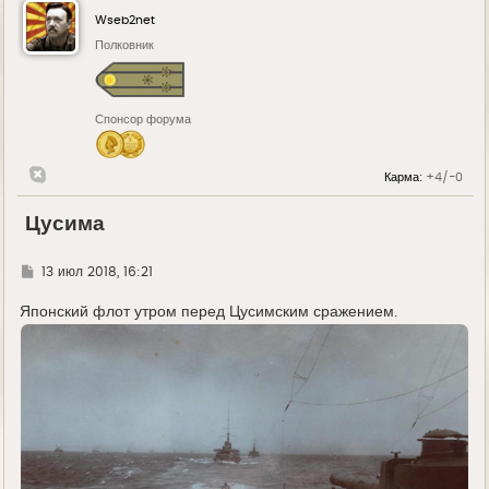
Wseb2net
Полковник
Спонсор форума
Карма:
+4/-0
Цусима
Г
13 июл 2018, 16:21
д
е
Японский флот утром перед Цусимским сражением.