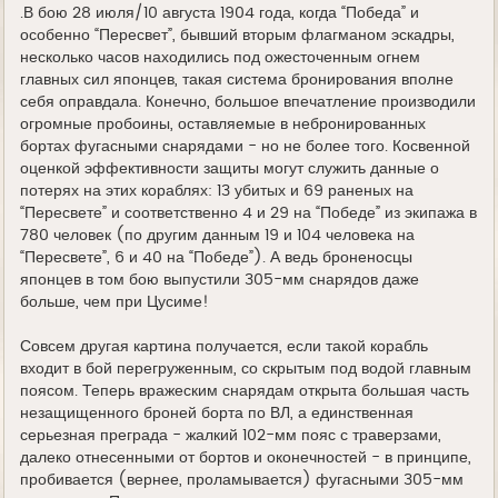
.В бою 28 июля/10 августа 1904 года, когда “Победа” и
особенно “Пересвет”, бывший вторым флагманом эскадры,
несколько часов находились под ожесточенным огнем
главных сил японцев, такая система бронирования вполне
себя оправдала. Конечно, большое впечатление производили
огромные пробоины, оставляемые в небронированных
бортах фугасными снарядами - но не более того. Косвенной
оценкой эффективности защиты могут служить данные о
потерях на этих кораблях: 13 убитых и 69 раненых на
“Пересвете” и соответственно 4 и 29 на “Победе” из экипажа в
780 человек (по другим данным 19 и 104 человека на
“Пересвете”, 6 и 40 на “Победе”). А ведь броненосцы
японцев в том бою выпустили 305-мм снарядов даже
больше, чем при Цусиме!
Совсем другая картина получается, если такой корабль
входит в бой перегруженным, со скрытым под водой главным
поясом. Теперь вражеским снарядам открыта большая часть
незащищенного броней борта по ВЛ, а единственная
серьезная преграда - жалкий 102-мм пояс с траверзами,
далеко отнесенными от бортов и оконечностей - в принципе,
пробивается (вернее, проламывается) фугасными 305-мм