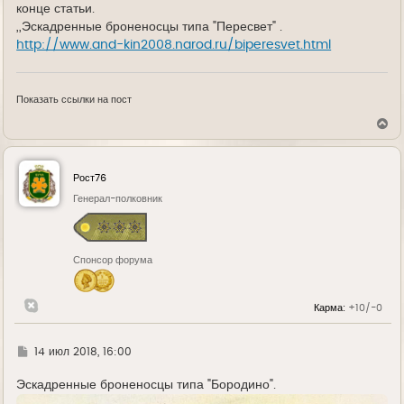
конце статьи.
,,Эскадренные броненосцы типа "Пересвет" .
http://www.and-kin2008.narod.ru/biperesvet.html
Показать ссылки на пост
В
е
р
н
у
Рост76
т
ь
Генерал-полковник
с
я
к
н
Спонсор форума
а
ч
а
л
Карма:
+10/-0
у
Г
14 июл 2018, 16:00
д
е
Эскадренные броненосцы типа "Бородино".