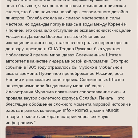
нечто большее, чем простая незначительная историческая
сноска, это было началом новой эры современного дизайна
линкоров. Осляба стояла как символ мастерства и силы
мастера, но однажды погрузившись в воды между Кореей и
Японией, это означало отступление экспансионистских целей
России на Дальнем Востоке и вывело Японию из
изоляционистского сна, а также за его роль в переговоры по
договору, президент США Теодор Рузвельт был удостоен
Нобелевской премии мира, давая Соединенным Штатам
авторитет в качестве лидера мировой дипломатии. Это трио
событий в 1905 году отразилось бы глубоко в глобальной
шкале времени. Публичное пренебрежение Россией, рост
Японии и дипломатическая героика Соединенных Штатов
навсегда изменили бы динамику мировой сцены.
Иллюстрация Муральта показывает сопоставление силы и
провала внутри скелетного корпуса Ослябья. Печать - это
блестящее обобщение сложного момента мировой истории и
работа в рамках концепции Info • Rama, дизайн Muralt
говорит о месте линкора в истории через сложную
инфографику."