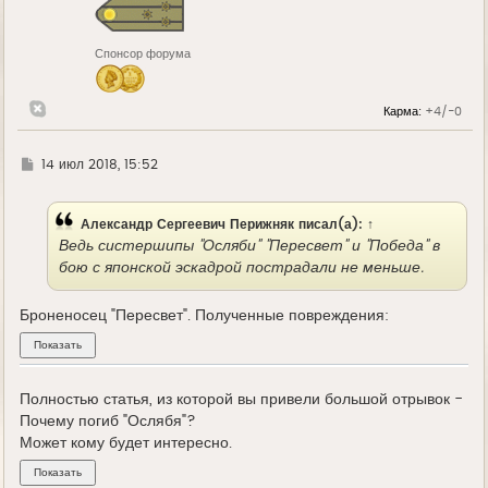
я
к
н
Спонсор форума
а
ч
а
л
Карма:
+4/-0
у
Г
14 июл 2018, 15:52
д
е
Александр Сергеевич Перижняк
писал(а):
↑
Ведь систершипы "Осляби" "Пересвет" и "Победа" в
бою с японской эскадрой пострадали не меньше.
Броненосец "Пересвет". Полученные повреждения:
Полностью статья, из которой вы привели большой отрывок -
Почему погиб "Ослябя"?
Может кому будет интересно.