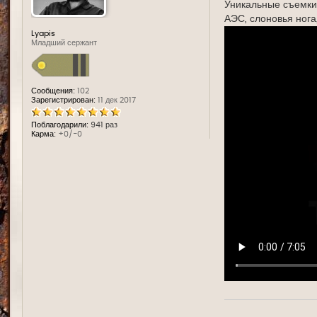
Уникальные съемки
АЭС, слоновья нога
Lyapis
Младший сержант
Сообщения:
102
Зарегистрирован:
11 дек 2017
Поблагодарили:
941 раз
Карма:
+0/-0