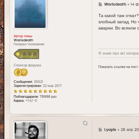
Г
Warisdeath
»
14 ф
д
е
Та какой там откат?
злобный запад. Но 
аварии. Во всяком 
Автор темы
Warisdeath
Генерал-полковник
Я знаю про всі негараз
Спонсор форума
Показать ссылки на пост
Сообщения:
30621
Зарегистрирован:
22 мар 2017
Поблагодарили:
79996 раз
Карма:
+14/-0
Г
Lyapis
»
28 апр 20
д
е