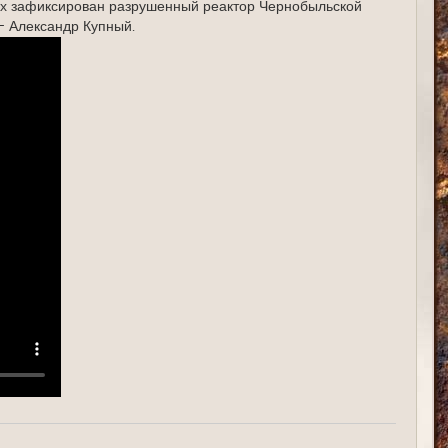
ах зафиксирован разрушенный реактор Чернобыльской
я
 - Александр Купный.
к
н
а
ч
а
л
у