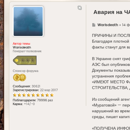
Авария на 
Г
Warisdeath
»
14 ф
д
е
ПРИЧИНЫ И ПОСЛ
Благодаря плотной 
Автор темы
факты станут для в
Warisdeath
Генерал-полковник
В Украине снят гри
АЭС был опубликов
Документы показыва
Спонсор форума
устранения проблем
«ИМЕЮТ МЕСТО Ф
Сообщения:
30621
СТРОИТЕЛЬСТВА, 
Зарегистрирован:
22 мар 2017
Из сообщений агенто
Поблагодарили:
79996 раз
Карма:
+14/-0
«Муратовой» — пер
нарушений во врем
среды, пишет капит
«ПОЛУЧЕНА ИНФО