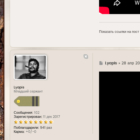
Показать ссылки на пост
Г
Lyapis
»
28 апр 20
д
е
Lyapis
Младший сержант
Сообщения:
102
Зарегистрирован:
11 дек 2017
Поблагодарили:
941 раз
Карма:
+0/-0