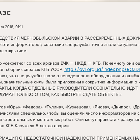
ЧАЭС
ев 2018, 01:11
ЕДСТВИЯ ЧЕРНОБЫЛЬСКОЙ АВАРИИ В РАССЕКРЕЧЕННЫХ ДОКУ
сети информаторов, советские спецслужбы точно знали ситуацию н
ас открытием.
ф «секретно» со всех архивов ВЧК — НКВД — КГБ. Понемногу они 
ан сборник справок КГБ УССР.
http://avr.org.ua/index.php/ROZ
ют, что спецслужбы знали о ненадежности оборудования и ошибка
, значительные силы были приложены к сокрытию информации о ка
АКТЫ, КОГДА ОТДЕЛЬНЫЕ РУКОВОДИТЕЛИ СОЗНАТЕЛЬНО ИДУТ
ДУМАЯ ТОЛЬКО О ТОМ, КАК БЫСТРЕЕ СДАТЬ ОБЪЕКТЫ».
в «Юры», «Федора», «Тулина», «Кузнецова», «Янова», «Днипро», «Дро
ечисляем специально, чтобы вы оценили число информаторов на 
я строительных и монтажных работ. Они могут привести к разруш
ан КГБ Клочко за 8 лет до аварии.
РМАЦИЯ О НЕДОСТАТОЧНОЙ НАДЕЖНОСТИ ПРИМЕНЯЕМЫХ НА Ч