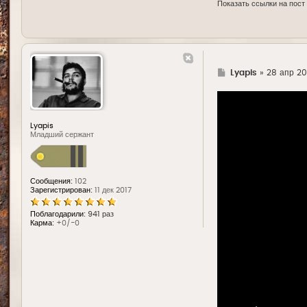
Показать ссылки на пост
Г
Lyapis
»
28 апр 20
д
е
Lyapis
Младший сержант
Сообщения:
102
Зарегистрирован:
11 дек 2017
Поблагодарили:
941 раз
Карма:
+0/-0