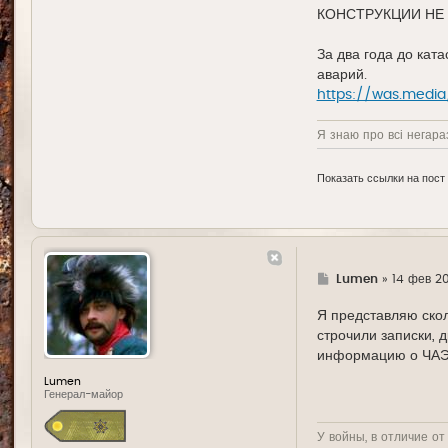
КОНСТРУКЦИИ НЕ
За два года до кат
аварий.
https://was.media
Я знаю про всі негараз
Показать ссылки на пост
Г
Lumen
»
14 фев 20
д
е
Я представляю скол
строчили записки, 
информацию о ЧАЭС,
Lumen
Генерал-майор
У войны, в отличие от