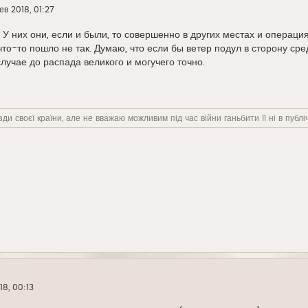
ев 2018, 01:27
 У них они, если и были, то совершенно в других местах и операция
что-то пошло не так. Думаю, что если бы ветер подул в сторону ср
случае до распада великого и могучего точно.
ди своєї країни, але не вважаю можливим під час війни ганьбити її ні в публіч
18, 00:13