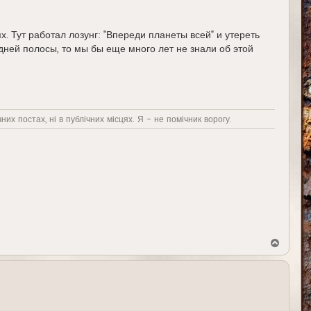
х. Тут работал лозунг: "Впереди планеты всей" и утереть
едней полосы, то мы бы еще много лет не знали об этой
них постах, ні в публічних місцях. Я - не помічник ворогу.
В
е
р
н
у
т
ь
с