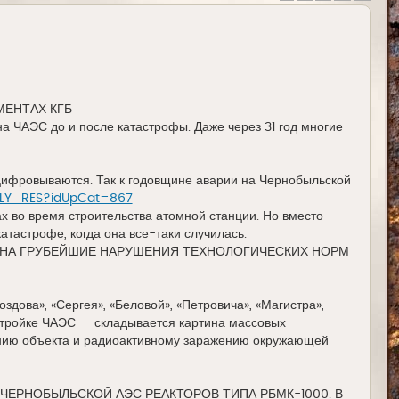
МЕНТАХ КГБ
а ЧАЭС до и после катастрофы. Даже через 31 год многие
оцифровываются. Так к годовщине аварии на Чернобыльской
DILY_RES?idUpCat=867
х во время строительства атомной станции. Но вместо
тастрофе, когда она все-таки случилась.
 НА ГРУБЕЙШИЕ НАРУШЕНИЯ ТЕХНОЛОГИЧЕСКИХ НОРМ
здова», «Сергея», «Беловой», «Петровича», «Магистра»,
стройке ЧАЭС — складывается картина массовых
ению объекта и радиоактивному заражению окружающей
ЕРНОБЫЛЬСКОЙ АЭС РЕАКТОРОВ ТИПА РБМК-1000. В