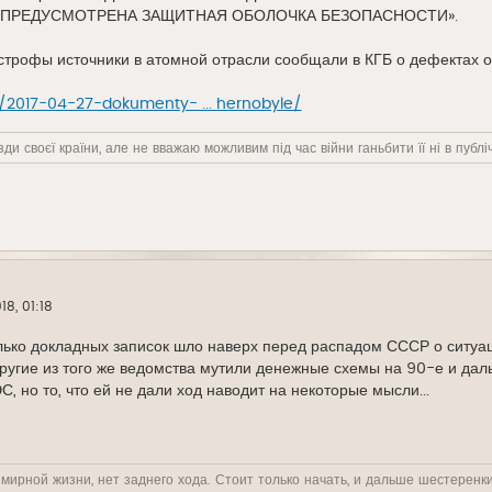
 ПРЕДУСМОТРЕНА ЗАЩИТНАЯ ОБОЛОЧКА БЕЗОПАСНОСТИ».
астрофы источники в атомной отрасли сообщали в КГБ о дефектах
/2017-04-27-dokumenty- ... hernobyle/
ди своєї країни, але не вважаю можливим під час війни ганьбити її ні в публіч
18, 01:18
ько докладных записок шло наверх перед распадом СССР о ситуаци
другие из того же ведомства мутили денежные схемы на 90-е и даль
 но то, что ей не дали ход наводит на некоторые мысли...
 мирной жизни, нет заднего хода. Стоит только начать, и дальше шестеренк