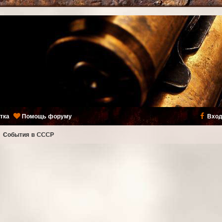
тка
Помощь форуму
Вход
ь
События в CCCР