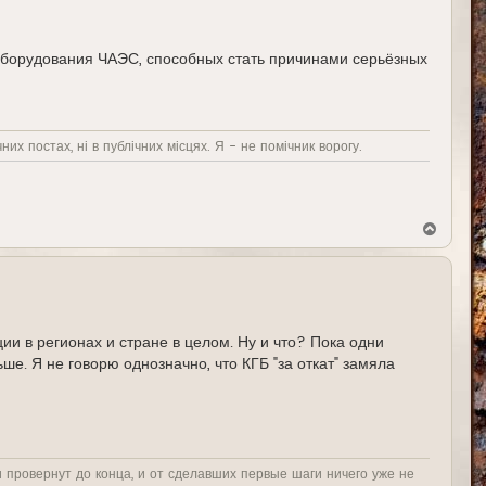
 оборудования ЧАЭС, способных стать причинами серьёзных
них постах, ні в публічних місцях. Я - не помічник ворогу.
В
е
р
н
у
т
ь
с
и в регионах и стране в целом. Ну и что? Пока одни
я
ше. Я не говорю однозначно, что КГБ "за откат" замяла
к
н
а
ч
а
л
у
и провернут до конца, и от сделавших первые шаги ничего уже не