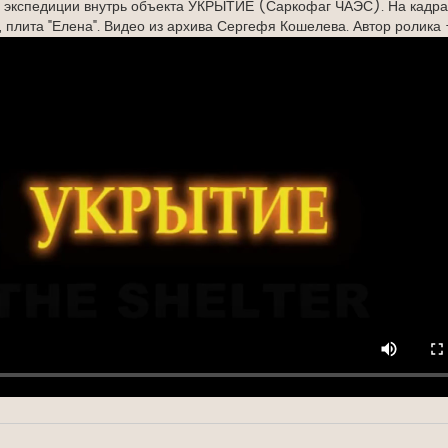
 экспедиции внутрь объекта УКРЫТИЕ (Саркофаг ЧАЭС). На кадр
, плита "Елена". Видео из архива Сергефя Кошелева. Автор ролика