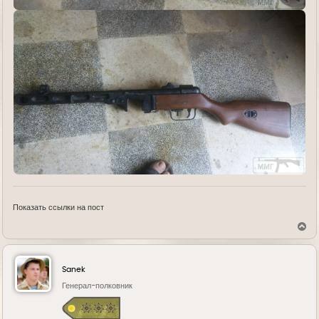
Показать ссылки на пост
В
е
р
н
у
Sanek
т
ь
Генерал-полковник
с
я
к