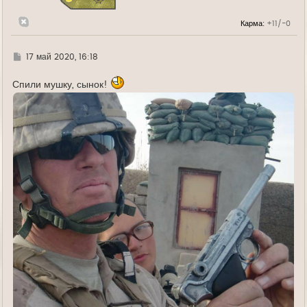
к
н
Карма:
+11/-0
а
ч
а
л
Г
17 май 2020, 16:18
у
д
е
Спили мушку, сынок!