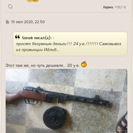
а
л
Карма:
+10/-0
у
Г
15 июл 2020, 22:50
д
е
Sanek
писал(а):
↑
просят безумные деньги!!! 24 у.е.!!!!!!! Самовывоз
из провинции Идлиб...
Этот там же, но чуть дешевле... 20 у.е.