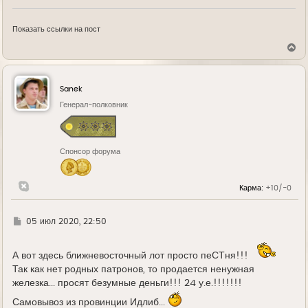
Показать ссылки на пост
В
е
р
н
у
Sanek
т
ь
Генерал-полковник
с
я
к
н
Спонсор форума
а
ч
а
л
Карма:
+10/-0
у
Г
05 июл 2020, 22:50
д
е
А вот здесь ближневосточный лот просто пеСТня!!!
Так как нет родных патронов, то продается ненужная
железка... просят безумные деньги!!! 24 у.е.!!!!!!!
Самовывоз из провинции Идлиб...