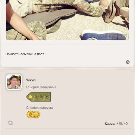
Показать ссылки на пост
В
е
р
н
у
Sanek
т
ь
Генерал-полковник
с
я
к
н
Спонсор форума
а
ч
а
л
Карма:
+10/-0
у