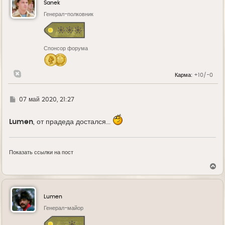
у
Sanek
т
ь
Генерал-полковник
с
я
к
н
Спонсор форума
а
ч
а
л
Карма:
+10/-0
у
Г
07 май 2020, 21:27
д
е
Lumen
, от прадеда достался...
Показать ссылки на пост
В
е
р
н
у
Lumen
т
ь
Генерал-майор
с
я