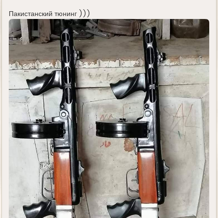
у
д
е
Пакистанский тюнинг )))