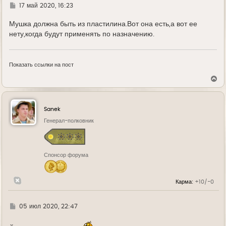
Г
17 май 2020, 16:23
д
е
Мушка должна быть из пластилина.Вот она есть,а вот ее
нету,когда будут применять по назначению.
Показать ссылки на пост
В
е
р
н
у
Sanek
т
ь
Генерал-полковник
с
я
к
н
Спонсор форума
а
ч
а
л
Карма:
+10/-0
у
Г
05 июл 2020, 22:47
д
е