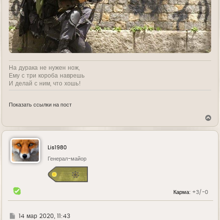
На дурака не нужен нож,
Ему с три короба наврешь
И делай с ним, что хошь!
Показать ссылки на пост
В
е
р
н
у
Lis1980
т
ь
Генерал-майор
с
я
к
н
Карма:
+3/-0
а
ч
а
л
Г
14 мар 2020, 11:43