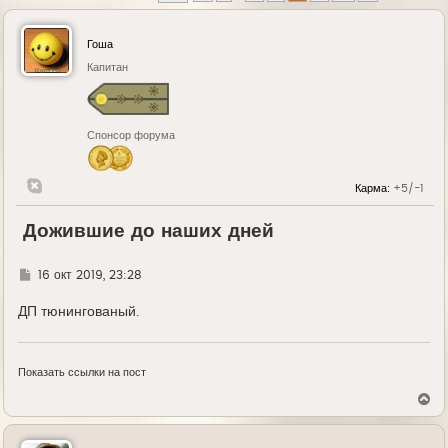
Гоша
Капитан
Спонсор форума
Карма:
+5/-1
Дожившие до наших дней
Г
16 окт 2019, 23:28
д
е
ДП тюнингованый.
Показать ссылки на пост
В
е
р
н