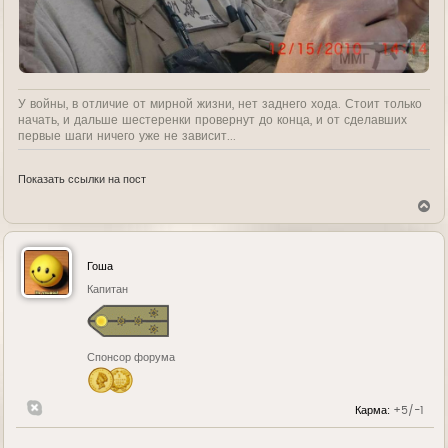
У войны, в отличие от мирной жизни, нет заднего хода. Стоит только
начать, и дальше шестеренки провернут до конца, и от сделавших
первые шаги ничего уже не зависит...
Показать ссылки на пост
В
е
р
н
у
Гоша
т
ь
Капитан
с
я
к
н
Спонсор форума
а
ч
а
л
Карма:
+5/-1
у