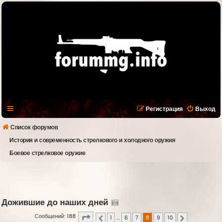
Регистрация
Выход
Список форумов
История и современность стрелкового и холодного оружия
Боевое стрелковое оружие
Дожившие до наших дней
Страница
8
из
10
Сообщений: 188
1
…
6
7
8
9
10
Пред.
След.