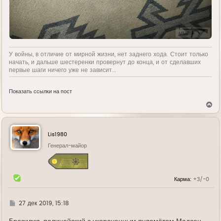
У войны, в отличие от мирной жизни, нет заднего хода. Стоит только
начать, и дальше шестеренки провернут до конца, и от сделавших
первые шаги ничего уже не зависит...
Показать ссылки на пост
В
е
р
н
у
Lis1980
т
ь
Генерал-майор
с
я
к
н
Карма:
+3/-0
а
ч
а
л
Г
27 дек 2019, 15:18
у
д
е