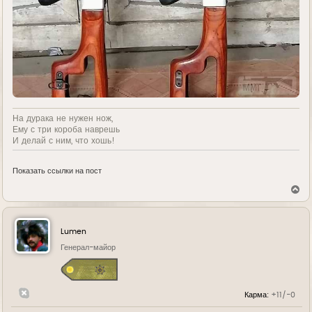
На дурака не нужен нож,
Ему с три короба наврешь
И делай с ним, что хошь!
Показать ссылки на пост
В
е
р
н
у
Lumen
т
ь
Генерал-майор
с
я
к
н
Карма:
+11/-0
а
ч