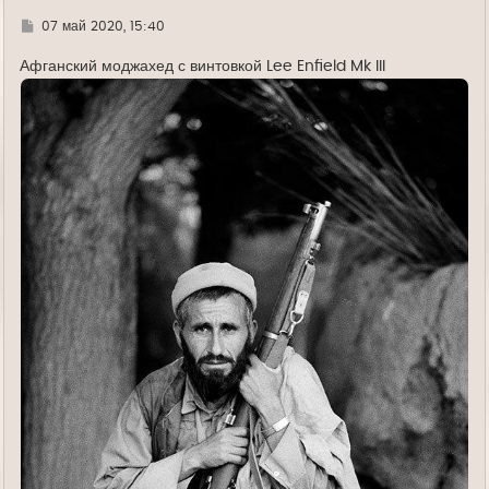
а
л
Г
07 май 2020, 15:40
у
д
е
Афганский моджахед с винтовкой Lee Enfield Mk III