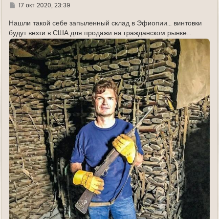
Г
17 окт 2020, 23:39
д
е
Нашли такой себе запыленный склад в Эфиопии... винтовки
будут везти в США для продажи на гражданском рынке...