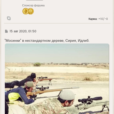
н
Спонсор форума
а
ч
а
л
Карма:
+10/-0
у
Г
15 авг 2020, 01:50
д
е
"Мосинки" в нестандартном дереве, Сирия, Идлиб.