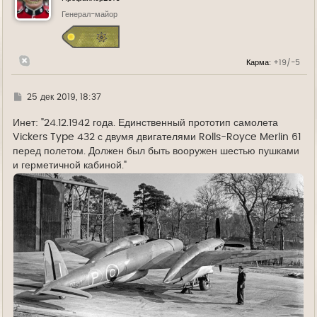
т
ь
Генерал-майор
с
я
к
н
Карма:
+19/-5
а
ч
а
л
Г
25 дек 2019, 18:37
у
д
е
Инет: "24.12.1942 года. Единственный прототип самолета
Vickers Type 432 с двумя двигателями Rolls-Royce Merlin 61
перед полетом. Должен был быть вооружен шестью пушками
и герметичной кабиной."