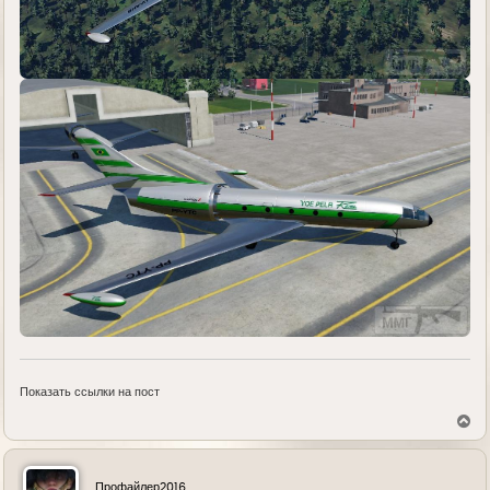
Показать ссылки на пост
В
е
р
н
у
Профайлер2016