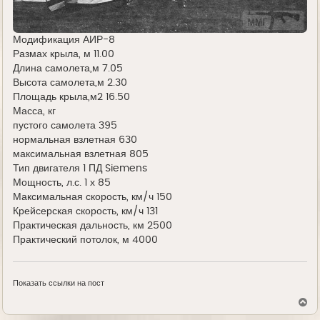
Модификация АИР-8
Размах крыла, м 11.00
Длина самолета,м 7.05
Высота самолета,м 2.30
Площадь крыла,м2 16.50
Масса, кг
пустого самолета 395
нормальная взлетная 630
максимальная взлетная 805
Тип двигателя 1 ПД Siemens
Мощность, л.с. 1 х 85
Максимальная скорость, км/ч 150
Крейсерская скорость, км/ч 131
Практическая дальность, км 2500
Практический потолок, м 4000
Показать ссылки на пост
В
е