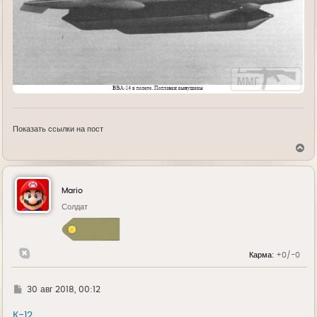
Показать ссылки на пост
В
е
р
н
у
Mario
т
ь
Солдат
с
я
к
н
Карма:
+0/-0
а
ч
а
л
Г
30 авг 2018, 00:12
у
д
е
К-12