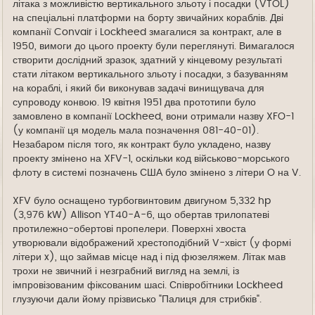
літака з можливістю вертикального зльоту і посадки (VTOL)
на спеціальні платформи на борту звичайних кораблів. Дві
компанії Convair і Lockheed змагалися за контракт, але в
1950, вимоги до цього проекту були переглянуті. Вимагалося
створити дослідний зразок, здатний у кінцевому результаті
стати літаком вертикального зльоту і посадки, з базуванням
на кораблі, і який би виконував задачі винищувача для
супроводу конвою. 19 квітня 1951 два прототипи було
замовлено в компанії Lockheed, вони отримали назву XFO-1
(у компанії ця модель мала позначення 081-40-01).
Незабаром після того, як контракт було укладено, назву
проекту змінено на XFV-1, оскільки код військово-морського
флоту в системі позначень США було змінено з літери O на V.
XFV було оснащено турбогвинтовим двигуном 5,332 hp
(3,976 kW) Allison YT40-A-6, що обертав трилопатеві
протилежно-обертові пропелери. Поверхні хвоста
утворювали відображений хрестоподібний V-хвіст (у формі
літери x), що займав місце над і під фюзеляжем. Літак мав
трохи не звичний і незграбний вигляд на землі, із
імпровізованим фіксованим шасі. Співробітники Lockheed
глузуючи дали йому прізвисько "Палиця для стрибків".