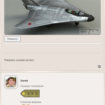
Показать ссылки на пост
В
е
р
н
у
Sanek
т
ь
Генерал-полковник
с
я
к
н
Спонсор форума
а