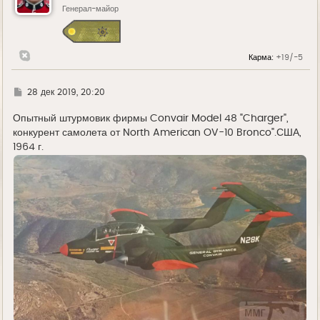
ь
Генерал-майор
с
я
к
н
Карма:
+19/-5
а
ч
а
л
Г
28 дек 2019, 20:20
у
д
е
Опытный штурмовик фирмы Convair Model 48 "Charger",
конкурент самолета от North American OV-10 Bronco".США,
1964 г.