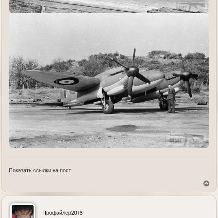
Показать ссылки на пост
В
е
р
н
у
Профайлер2016
т