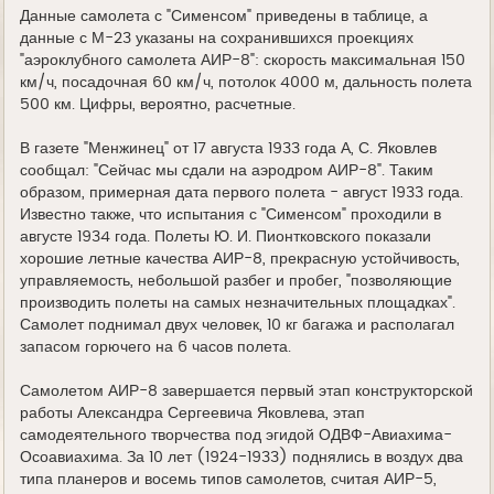
Данные самолета с "Сименсом" приведены в таблице, а
данные с М-23 указаны на сохранившихся проекциях
"аэроклубного самолета АИР-8": скорость максимальная 150
км/ч, посадочная 60 км/ч, потолок 4000 м, дальность полета
500 км. Цифры, вероятно, расчетные.
В газете "Менжинец" от 17 августа 1933 года А, С. Яковлев
сообщал: "Сейчас мы сдали на аэродром АИР-8". Таким
образом, примерная дата первого полета - август 1933 года.
Известно также, что испытания с "Сименсом" проходили в
августе 1934 года. Полеты Ю. И. Пионтковского показали
хорошие летные качества АИР-8, прекрасную устойчивость,
управляемость, небольшой разбег и пробег, "позволяющие
производить полеты на самых незначительных площадках".
Самолет поднимал двух человек, 10 кг багажа и располагал
запасом горючего на 6 часов полета.
Самолетом АИР-8 завершается первый этап конструкторской
работы Александра Сергеевича Яковлева, этап
самодеятельного творчества под эгидой ОДВФ-Авиахима-
Осоавиахима. За 10 лет (1924-1933) поднялись в воздух два
типа планеров и восемь типов самолетов, считая АИР-5,