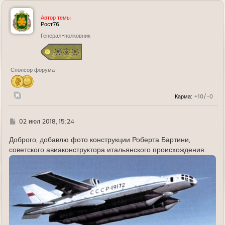
р
н
у
Автор темы
т
Рост76
ь
Генерал-полковник
с
я
к
н
а
Спонсор форума
ч
а
л
у
Карма:
+10/-0
Г
02 июл 2018, 15:24
д
е
Доброго, добавлю фото конструкции Роберта Бартини,
советского авиаконструктора итальянского происхождения.