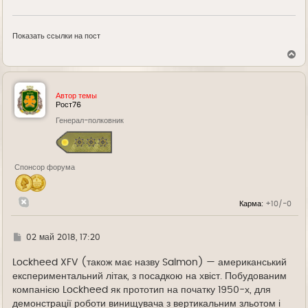
Показать ссылки на пост
В
е
р
н
у
Автор темы
т
Рост76
ь
Генерал-полковник
с
я
к
н
а
Спонсор форума
ч
а
л
у
Карма:
+10/-0
Г
02 май 2018, 17:20
д
е
Lockheed XFV (також має назву Salmon) — американський
експериментальний літак, з посадкою на хвіст. Побудованим
компанією Lockheed як прототип на початку 1950-х, для
демонстрації роботи винищувача з вертикальним зльотом і