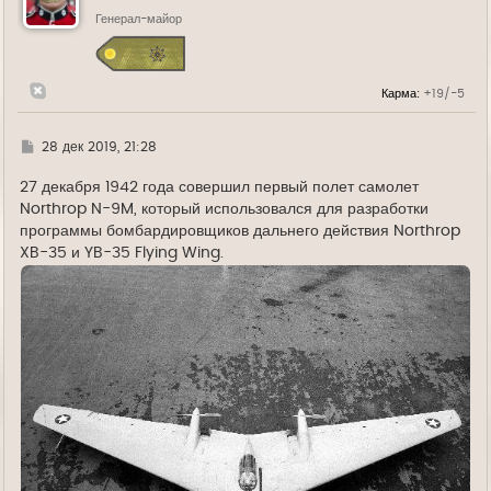
т
ь
Генерал-майор
с
я
к
н
Карма:
+19/-5
а
ч
а
л
Г
28 дек 2019, 21:28
у
д
е
27 декабря 1942 года совершил первый полет самолет
Northrop N-9M, который использовался для разработки
программы бомбардировщиков дальнего действия Northrop
XB-35 и YB-35 Flying Wing.