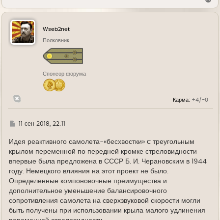
е
р
н
у
Wseb2net
т
ь
Полковник
с
я
к
н
Спонсор форума
а
ч
а
л
Карма:
+4/-0
у
Г
11 сен 2018, 22:11
д
е
Идея реактивного самолета-«бесхвостки» c треугольным
крылом переменной по передней кромке стреловидности
впервые была предложена в СССР Б. И. Черановским в 1944
году. Немецкого влияния на этот проект не было.
Определенные компоновочные преимущества и
дополнительное уменьшение балансировочного
сопротивления самолета на сверхзвуковой скорости могли
быть получены при использовании крыла малого удлинения