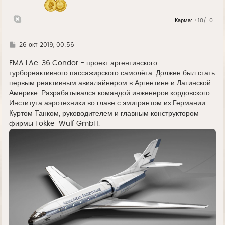
ч
а
л
Карма:
+10/-0
у
Г
26 окт 2019, 00:56
д
е
FMA I.Ae. 36 Condor - проект аргентинского
турбореактивного пассажирского самолёта. Должен был стать
первым реактивным авиалайнером в Аргентине и Латинской
Америке. Разрабатывался командой инженеров кордовского
Института аэротехники во главе с эмигрантом из Германии
Куртом Танком, руководителем и главным конструктором
фирмы Fokke-Wulf GmbH.