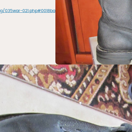
org/035war-021.php#0018ba