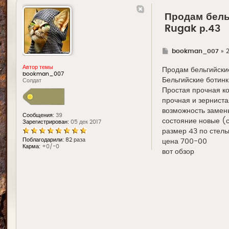
Продам бель
Rugak р.43
Г
bookman_007
»
2
д
е
Автор темы
Продам бельгийские
bookman_007
Бельгийские ботинк
Солдат
Простая прочная ко
прочная и зерниста
возможность замены
Сообщения:
39
состояние новые (ск
Зарегистрирован:
05 дек 2017
размер 43 по стель
Поблагодарили:
82 раза
цена 700-00
Карма:
+0/-0
вот обзор