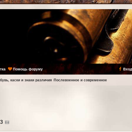
тка
Помощь форуму
Вход
бувь, каски и знаки различия
Послевоенное и современное
43