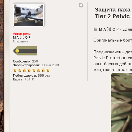
Защита паха
Tier 2 Pelvic
Г
M A )l( O P
»
22 ян
д
Автор темы
е
M A )l( O P
Оригинальные брит
Старшина
Предназначены для
Pelvic Protection 
Сообщения:
250
опыт боевых действ
Зарегистрирован:
08 янв 2018
мин, гранат, а так
Поблагодарили:
666 раз
Карма:
+0/-0