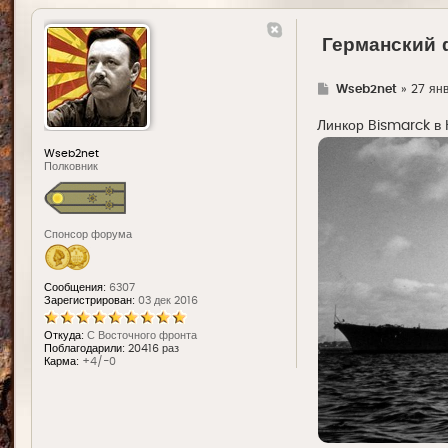
Германский 
Г
Wseb2net
»
27 ян
д
е
Линкор Bismarck в К
Wseb2net
Полковник
Спонсор форума
Сообщения:
6307
Зарегистрирован:
03 дек 2016
Откуда:
С Восточного фронта
Поблагодарили:
20416 раз
Карма:
+4/-0