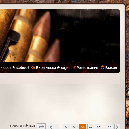
 через Facebook
Вход через Google
Регистрация
Выход
Страница
36
из
44
Сообщений: 868
1
…
34
35
36
37
38
…
44
Пред.
След.