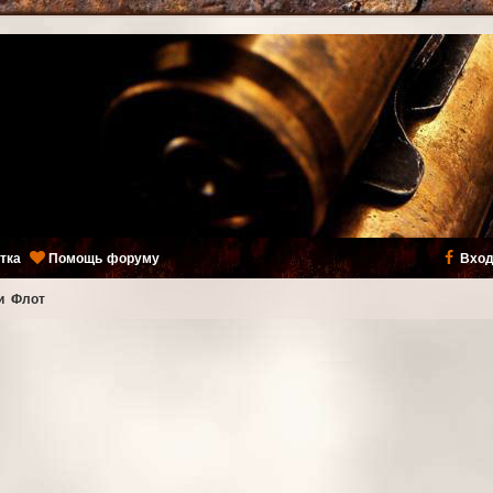
тка
Помощь форуму
Вход
и
Флот