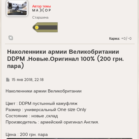
Автор темы
M A )l( O P
Старшина
Карма:
+0/-0
Наколенники армии Великобритании
DDPM .Новые.Оригинал 100% (200 грн.
пара)
Г
15 янв 2018, 22:18
д
е
Наколенники армии Великобритании
Цвет : DDPM пустынный камуфляж
Размер : универсальный One size Only
Состояние : новые ,склад
Производитель : армейский оригинал Англия.
Цена : 200 грн. пара