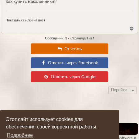
Как купить наколенники?
Показать ссылки на пост
В
е
р
Сообщений: 3 • Страница
1
из
1
н
у
Ответить
т
ь
с
Ответить через Facebook
я
к
н
а
Ответить через Google
ч
а
л
Перейти
у
Этот сайт использует cookies для
обеспечения своей корректной работы.
Список форумов
Подробнее
Style developer by
forummg.info
• Создано на основе
phpBB
® Forum Software ©