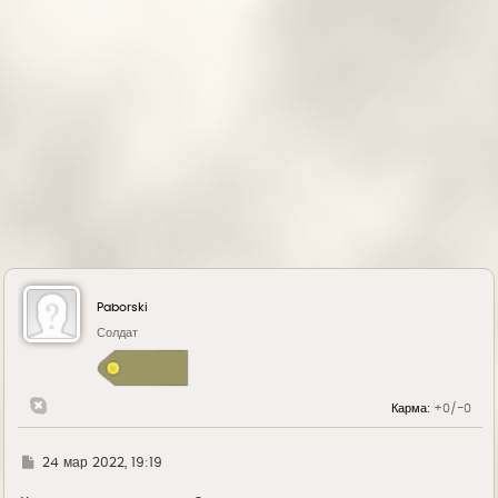
ч
а
л
у
Paborski
Солдат
Карма:
+0/-0
Г
24 мар 2022, 19:19
д
е