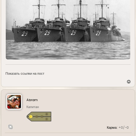
Показать ссылки на пост
В
е
р
н
у
Abram
т
ь
Капитан
с
я
к
н
Карма:
+0/-0
а
ч