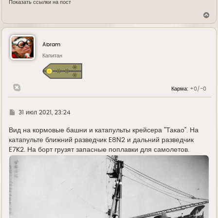
Показать ссылки на пост
В
е
р
н
у
Abram
т
ь
Капитан
с
я
к
н
Карма:
+0/-0
а
ч
а
л
Г
31 июл 2021, 23:24
у
д
е
Вид на кормовые башни и катапульты крейсера "Такао". На
катапульте ближний разведчик E8N2 и дальний разведчик
E7K2. На борт грузят запасные поплавки для самолетов.