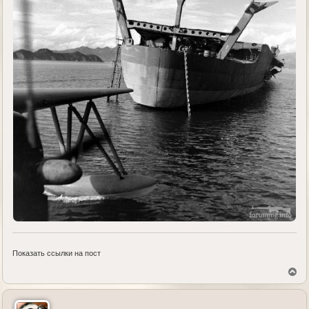
Показать ссылки на пост
В
е
р
н