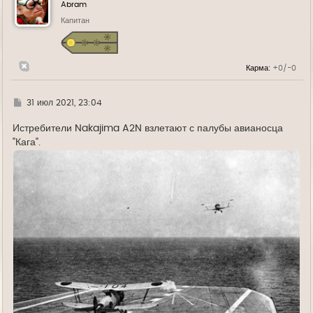
у
Abram
т
ь
Капитан
с
я
к
н
Карма:
+0/-0
а
ч
а
л
Г
31 июл 2021, 23:04
у
д
е
Истребители Nakajima A2N взлетают с палубы авианосца
"Кага".