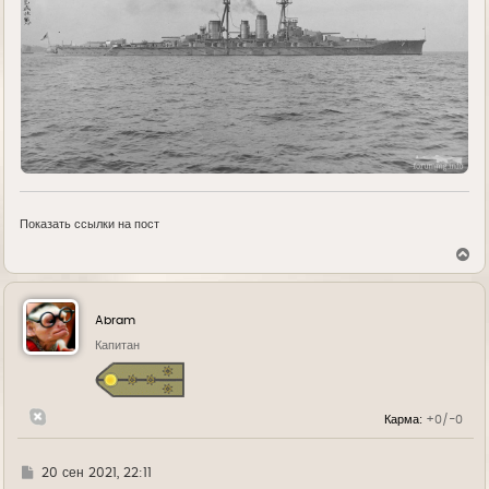
Показать ссылки на пост
В
е
р
н
у
Abram
т
ь
Капитан
с
я
к
н
Карма:
+0/-0
а
ч
а
л
Г
20 сен 2021, 22:11
у
д