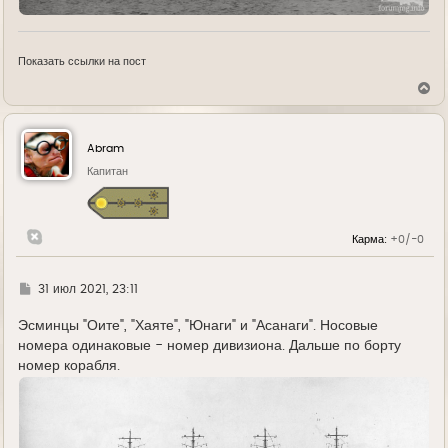
Показать ссылки на пост
В
е
р
н
у
Abram
т
ь
Капитан
с
я
к
н
Карма:
+0/-0
а
ч
а
л
Г
31 июл 2021, 23:11
у
д
е
Эсминцы "Оите", "Хаяте", "Юнаги" и "Асанаги". Носовые
номера одинаковые - номер дивизиона. Дальше по борту
номер корабля.