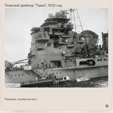
е
Тяжелый крейсер "Такао", 1932 год.
Показать ссылки на пост
В
е
р