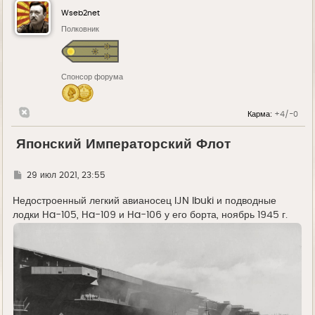
Wseb2net
Полковник
Спонсор форума
Карма:
+4/-0
Японский Императорский Флот
Г
29 июл 2021, 23:55
д
е
Недостроенный легкий авианосец IJN Ibuki и подводные
лодки Ha-105, Ha-109 и Ha-106 у его борта, ноябрь 1945 г.