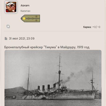
н
у
Abram
т
ь
Капитан
с
я
к
н
Карма:
+0/-0
а
ч
а
л
Г
31 июл 2021, 23:09
у
д
е
Бронепалубный крейсер "Тикума" в Майдзуру, 1919 год.