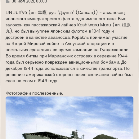
Г
30 июл 2021, 00:03
д
е
IJN Jun'yō (яп. 隼鷹, рус. "Дзуньё" (Сапсан)) - авианосец
японского императорского флота одноименного типа. Был
заложен как пассажирский лайнер Kashiwara Maru (яп. 橿原
丸), но был выкуплен японским флотом в 1941 году и
достроен в качестве авианосца. Корабль принимал участие
во Второй Мировой войне: в Алеутской операции и в
нескольких сражениях во время кампании на Гуадалканале.
Во время битвы при Марианских островах в середине 1944
года был серьезно поврежден авиационными бомбами. До
декабря 1944 года использовался в качестве транспорта. По
решению американской стороны после окончания войны был
сдан на слом в 1946 году.
Фотографии послевоенные.