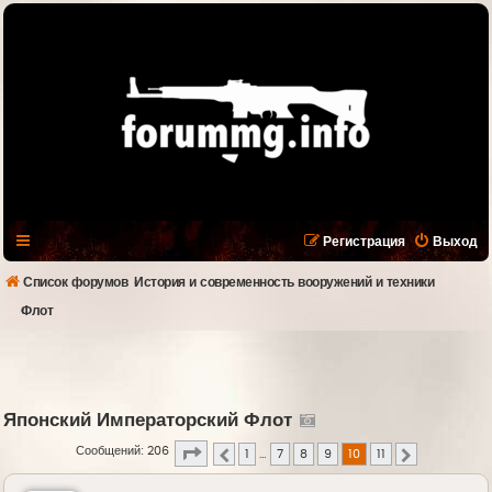
Регистрация
Выход
Список форумов
История и современность вооружений и техники
Флот
Японский Императорский Флот
Страница
10
из
11
Сообщений: 206
1
…
7
8
9
10
11
Пред.
След.