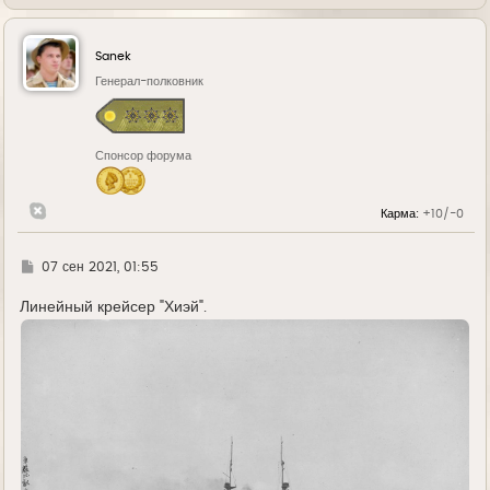
е
р
н
у
Sanek
т
ь
Генерал-полковник
с
я
к
н
Спонсор форума
а
ч
а
л
Карма:
+10/-0
у
Г
07 сен 2021, 01:55
д
е
Линейный крейсер "Хиэй".