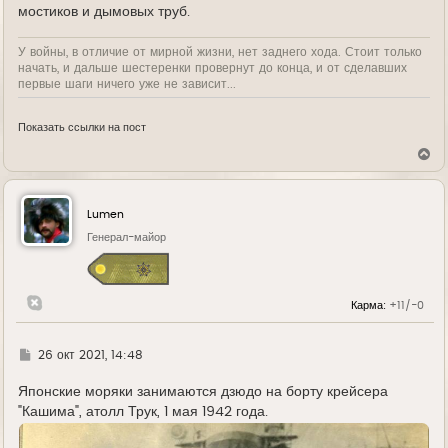
мостиков и дымовых труб.
У войны, в отличие от мирной жизни, нет заднего хода. Стоит только
начать, и дальше шестеренки провернут до конца, и от сделавших
первые шаги ничего уже не зависит...
Показать ссылки на пост
В
е
р
н
у
Lumen
т
ь
Генерал-майор
с
я
к
н
Карма:
+11/-0
а
ч
а
л
Г
26 окт 2021, 14:48
у
д
е
Японские моряки занимаются дзюдо на борту крейсера
"Кашима", атолл Трук, 1 мая 1942 года.