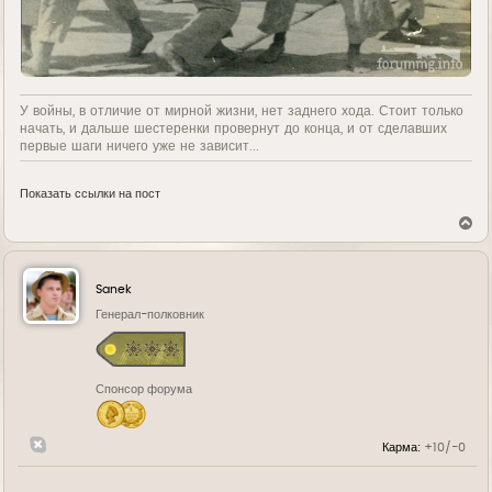
У войны, в отличие от мирной жизни, нет заднего хода. Стоит только
начать, и дальше шестеренки провернут до конца, и от сделавших
первые шаги ничего уже не зависит...
Показать ссылки на пост
В
е
р
н
у
Sanek
т
ь
Генерал-полковник
с
я
к
н
Спонсор форума
а
ч
а
л
Карма:
+10/-0
у