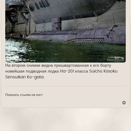
На втором снимке видна пришвартованная к его борту
новейшая подводная лодка Ha-201 класса Suichū Kōsoku
Sensuikan Ko-gata.
Показать ссылки на пост
В
е
р
н
у
т
ь