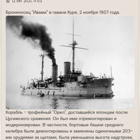
Г
12 окт 2021, 11:03
у
д
е
Броненосец "Ивами" в гавани Куре, 2 ноября 1907 года.
Корабль - трофейный "Орел", доставшийся японцам после
Цусимского сражения. Он был ими отремонтирован и
модернизирован. В частности, бортовые башни среднего
калибра были демонтированы и заменены одиночными 203-
мм орудиями за щитами, была уменьшена высота надстроек,