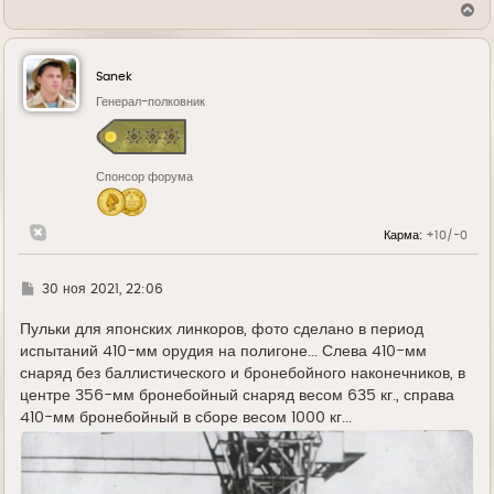
В
е
р
н
у
Sanek
т
ь
Генерал-полковник
с
я
к
н
Спонсор форума
а
ч
а
л
Карма:
+10/-0
у
Г
30 ноя 2021, 22:06
д
е
Пульки для японских линкоров, фото сделано в период
испытаний 410-мм орудия на полигоне... Слева 410-мм
снаряд без баллистического и бронебойного наконечников, в
центре 356-мм бронебойный снаряд весом 635 кг., справа
410-мм бронебойный в сборе весом 1000 кг...