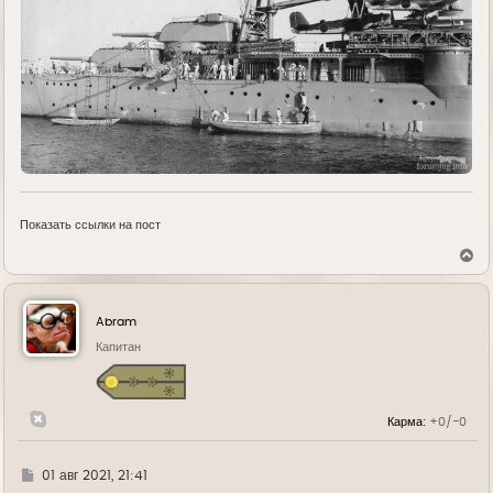
Показать ссылки на пост
В
е
р
н
у
Abram
т
ь
Капитан
с
я
к
н
Карма:
+0/-0
а
ч
а
л
Г
01 авг 2021, 21:41
у
д