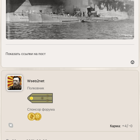
Показать ссылки на пост
В
е
р
н
у
Wseb2net
т
ь
Полковник
с
я
к
н
Спонсор форума
а
ч
а
л
Карма:
+4/-0
у