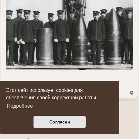
Показать ссылки на пост
Этот сайт использует cookies для
В
е
обеспечения своей корректной работы.
р
Подробнее
н
у
Sanek
т
ь
Генерал-полковник
Согласен
с
я
к
н