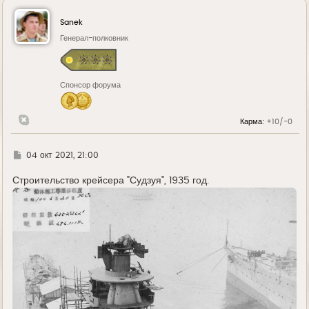
н
у
Sanek
т
ь
Генерал-полковник
с
я
к
н
Спонсор форума
а
ч
а
л
Карма:
+10/-0
у
Г
04 окт 2021, 21:00
д
е
Строительство крейсера "Судзуя", 1935 год.