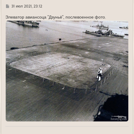
а
л
Г
31 июл 2021, 23:12
у
д
е
Элеватор авиансоца "Дзуньё", послевоенное фото.