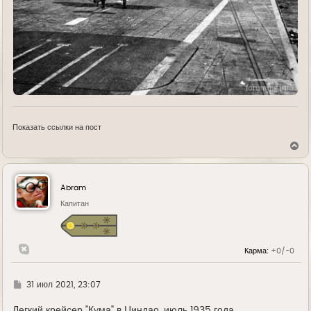
Показать ссылки на пост
В
е
р
н
у
Abram
т
ь
Капитан
с
я
к
н
Карма:
+0/-0
а
ч
а
л
Г
31 июл 2021, 23:07
у
д
е
Легкий крейсер "Кума" в Циндао, июль 1935 года.