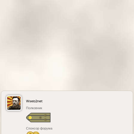
с
я
к
н
а
ч
а
л
у
Wseb2net
Полковник
Спонсор форума