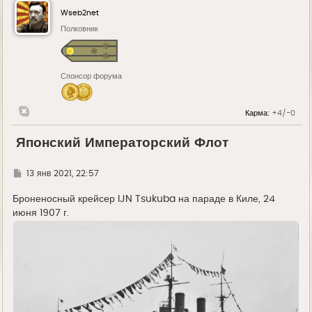
Wseb2net
Полковник
Спонсор форума
Карма:
+4/-0
Японский Императорский Флот
Г
13 янв 2021, 22:57
д
е
Броненосный крейсер IJN Tsukuba на параде в Киле, 24
июня 1907 г.