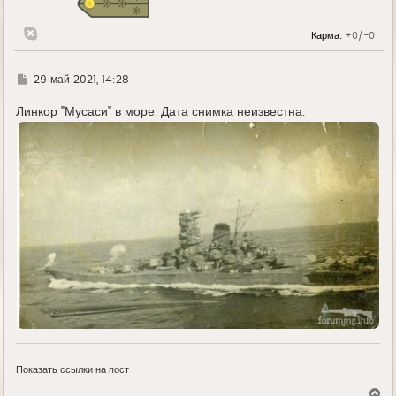
я
к
н
Карма:
+0/-0
а
ч
а
л
Г
29 май 2021, 14:28
у
д
е
Линкор "Мусаси" в море. Дата снимка неизвестна.
Показать ссылки на пост
В