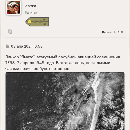
н
у
Abram
т
ь
Капитан
с
я
к
н
Карма:
+0/-0
а
ч
а
л
Г
08 апр 2021, 16:58
у
д
е
Линкор "Ямато", атакуемый палубной авиацией соединения
TF58, 7 апреля 1945 года. В этот же день, несколькими
часами позже, он будет потоплен.