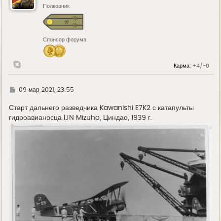
ь
Полковник
с
я
к
н
Спонсор форума
а
ч
а
л
Карма:
+4/-0
у
Г
09 мар 2021, 23:55
д
е
Старт дальнего разведчика Kawanishi E7K2 с катапульты
гидроавианосца IJN Mizuho, Циндао, 1939 г.