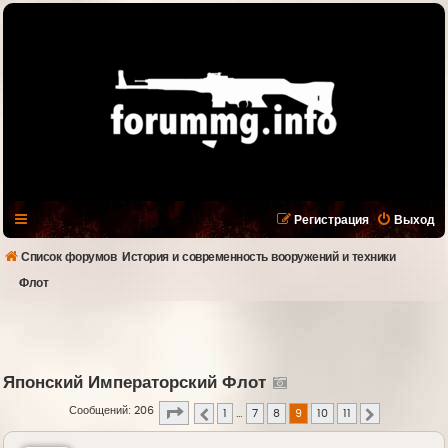
Регистрация
Выход
Список форумов
История и современность вооружений и техники
Флот
Японский Императорский Флот
Страница
9
из
11
Сообщений: 206
1
…
7
8
9
10
11
Пред.
След.