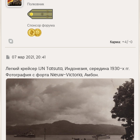
ь
Полковник
с
я
к
н
Спонсор форума
а
ч
а
л
Карма:
+4/-0
у
Г
07 мар 2021, 20:41
д
е
Легкий крейсер IJN Tatsuta, Индонезия, середина 1930-х гг.
Фотография с форта Nieuw-Victoria, Амбон.