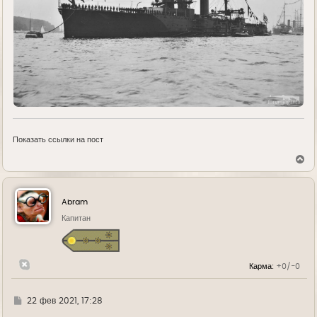
Показать ссылки на пост
В
е
р
н
у
Abram
т
ь
Капитан
с
я
к
н
Карма:
+0/-0
а
ч
а
л
Г
22 фев 2021, 17:28
у
д