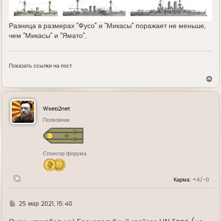
Разница в размерах "Фусо" и "Микасы" поражает не меньше,
чем "Микасы" и "Ямато".
Показать ссылки на пост
В
е
р
н
у
Wseb2net
т
ь
Полковник
с
я
к
н
Спонсор форума
а
ч
а
л
Карма:
+4/-0
у
Г
25 мар 2021, 15:40
д
е