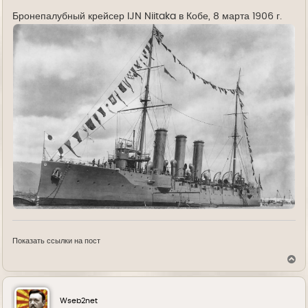
е
Бронепалубный крейсер IJN Niitaka в Кобе, 8 марта 1906 г.
Показать ссылки на пост
В
е
р
н
у
Wseb2net
т