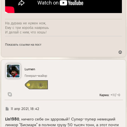
На дурака не нужен нож,
Ему с три короба наврешь
И делай с ним, что хошь!
Показать ссылки на пост
В
е
р
н
у
Lumen
т
ь
Генерал-майор
с
я
к
н
Карма:
+11/-0
а
ч
а
л
Г
11 апр 2021, 18:42
у
д
е
Lis1980
, ничего себе он здоровый! Супер-пупер немецкий
линкор "Бисмарк" в полном грузу 50 тысяч тонн, а этот почти