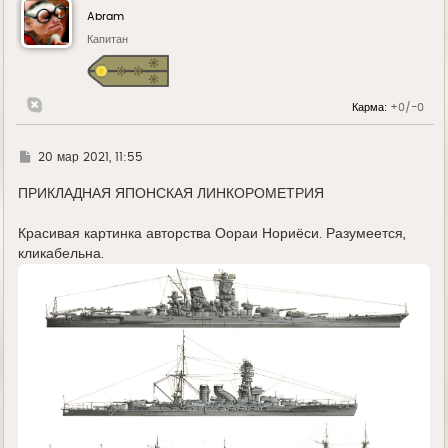
у
Abram
т
ь
Капитан
с
я
к
н
Карма:
+0/-0
а
ч
а
л
Г
20 мар 2021, 11:55
у
д
е
ПРИКЛАДНАЯ ЯПОНСКАЯ ЛИНКОРОМЕТРИЯ
Красивая картинка авторства Оораи Нориёси. Разумеется,
кликабельна.