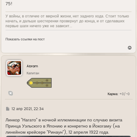
75!
У войны, в отличие от мирной жизни, нет заднего хода. Стоит только
начать, и дальше шестеренки провернут до конца, и от сделавших
первые шаги ничего уже не зависит...
Показать ссылки на пост
В
е
р
н
у
Abram
т
ь
Капитан
с
я
к
н
Карма:
+0/-0
а
ч
а
л
Г
12 апр 2021, 22:34
у
д
е
Линкор "Нагато" в ночной иллюминации по случаю визита
Принца Уэльского в Японию и конкретно в Йокогаму (на
линейном крейсере "Ринаун"), 12 апреля 1922 года.