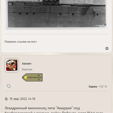
Показать ссылки на пост
В
е
р
н
у
Abram
т
ь
Капитан
с
я
к
н
Карма:
+0/-0
а
ч
а
л
Г
15 мар 2021, 14:19
у
д
е
Эскадренный миноносец типа "Акидзуки" под