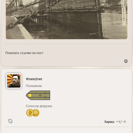
Показать ссылки на пост
В
е
р
н
у
Wseb2net
т
ь
Полковник
с
я
к
н
Спонсор форума
а
ч
а
л
Карма:
+4/-0
у