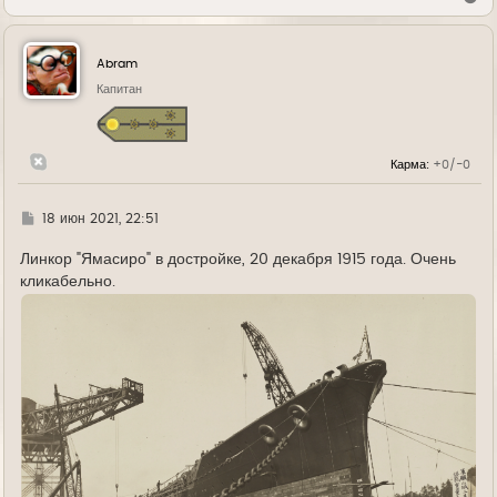
е
р
н
у
Abram
т
ь
Капитан
с
я
к
н
Карма:
+0/-0
а
ч
а
л
Г
18 июн 2021, 22:51
у
д
е
Линкор "Ямасиро" в достройке, 20 декабря 1915 года. Очень
кликабельно.