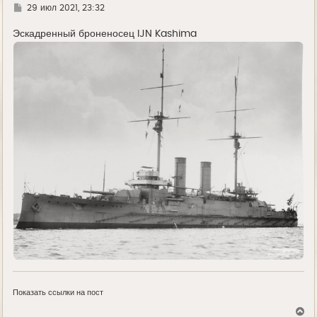
Г
29 июл 2021, 23:32
д
е
Эскадренный броненосец IJN Kashima
Показать ссылки на пост
В