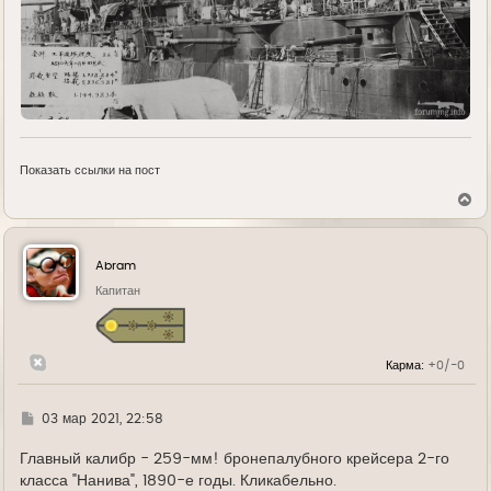
Показать ссылки на пост
В
е
р
н
у
Abram
т
ь
Капитан
с
я
к
н
Карма:
+0/-0
а
ч
а
л
Г
03 мар 2021, 22:58
у
д
е
Главный калибр - 259-мм! бронепалубного крейсера 2-го
класса "Нанива", 1890-е годы. Кликабельно.