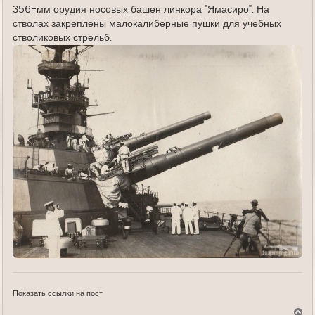
е
356-мм орудия носовых башен линкора "Ямасиро". На
стволах закреплены малокалиберные пушки для учебных
стволиковых стрельб.
Показать ссылки на пост
В