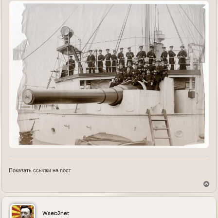
Показать ссылки на пост
В
е
р
н
у
Wseb2net
т