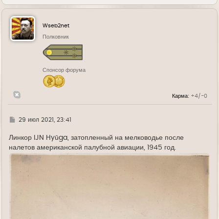
е
р
н
у
Wseb2net
т
ь
Полковник
с
я
к
н
Спонсор форума
а
ч
а
л
Карма:
+4/-0
у
Г
29 июл 2021, 23:41
д
е
Линкор IJN Hyūga, затопленный на мелководье после
налетов американской палубной авиации, 1945 год.