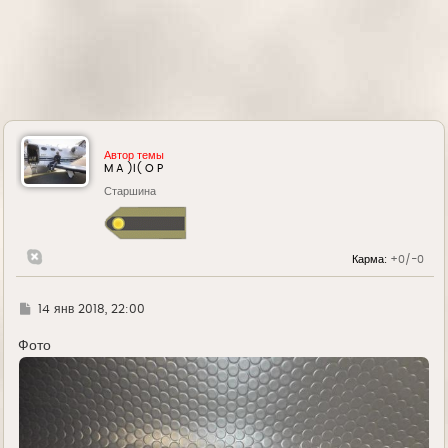
Автор темы
M A )l( O P
Старшина
Карма:
+0/-0
Г
14 янв 2018, 22:00
д
е
Фото