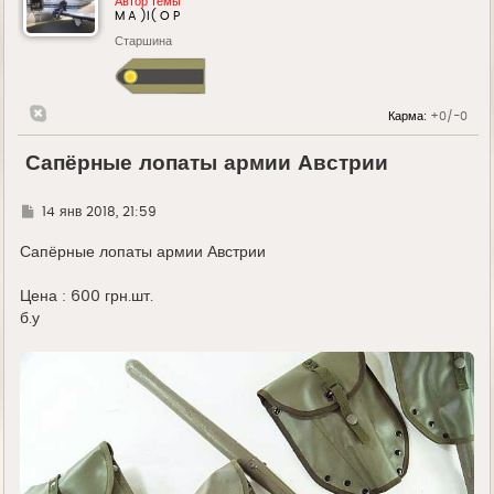
Автор темы
M A )l( O P
Старшина
Карма:
+0/-0
Сапёрные лопаты армии Австрии
Г
14 янв 2018, 21:59
д
е
Сапёрные лопаты армии Австрии
Цена : 600 грн.шт.
б.у