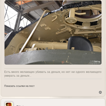
Есть много желающих убивать за деньги, но нет ни одного желающего
умирать за деньги...
Показать ссылки на пост
В
е
р
н
у