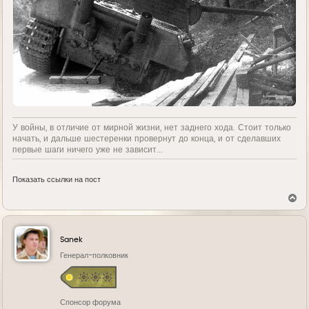
У войны, в отличие от мирной жизни, нет заднего хода. Стоит только
начать, и дальше шестеренки провернут до конца, и от сделавших
первые шаги ничего уже не зависит...
Показать ссылки на пост
В
е
р
н
у
Sanek
т
ь
Генерал-полковник
с
я
к
н
Спонсор форума
а