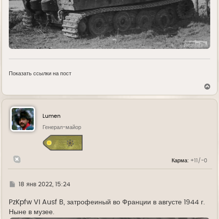
Показать ссылки на пост
В
е
р
н
у
Lumen
т
ь
Генерал-майор
с
я
к
н
Карма:
+11/-0
а
ч
а
л
Г
18 янв 2022, 15:24
у
д
е
PzKpfw VI Ausf B, затрофеиный во Франции в августе 1944 г.
Ныне в музее.