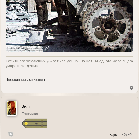
Есть много желающих убивать за деньги, но нет ни одного желающего
умирать за деньги...
Показать ссылки на пост
В
е
р
н
у
Bikini
т
ь
Полковник
с
я
к
н
Карма:
+2/-0
а