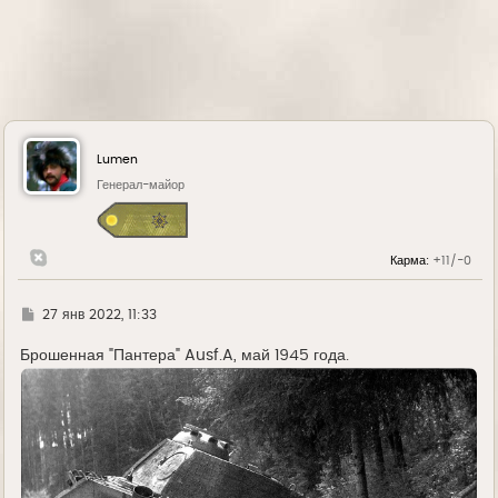
Lumen
Генерал-майор
Карма:
+11/-0
Г
27 янв 2022, 11:33
д
е
Брошенная "Пантера" Ausf.A, май 1945 года.