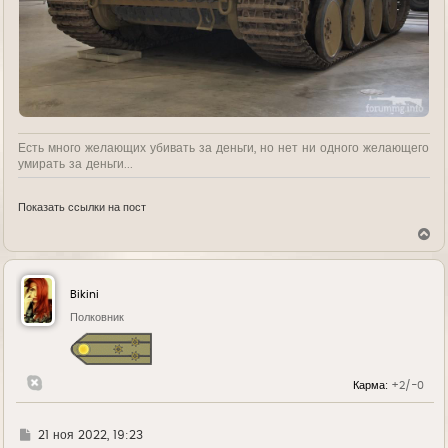
Есть много желающих убивать за деньги, но нет ни одного желающего
умирать за деньги...
Показать ссылки на пост
В
е
р
н
у
Bikini
т
ь
Полковник
с
я
к
н
Карма:
+2/-0
а
ч
а
л
Г
21 ноя 2022, 19:23
у
д