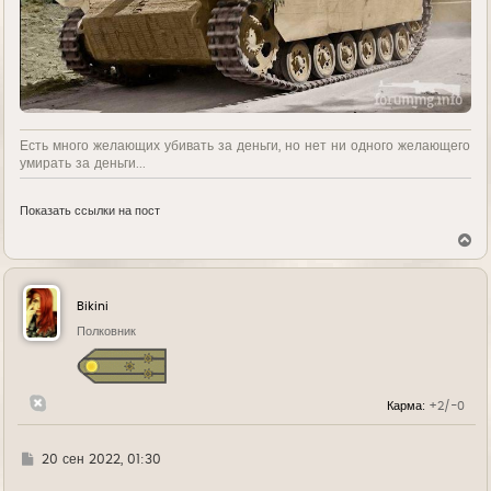
Есть много желающих убивать за деньги, но нет ни одного желающего
умирать за деньги...
Показать ссылки на пост
В
е
р
н
у
Bikini
т
ь
Полковник
с
я
к
н
Карма:
+2/-0
а
ч
а
л
Г
20 сен 2022, 01:30
у
д
е