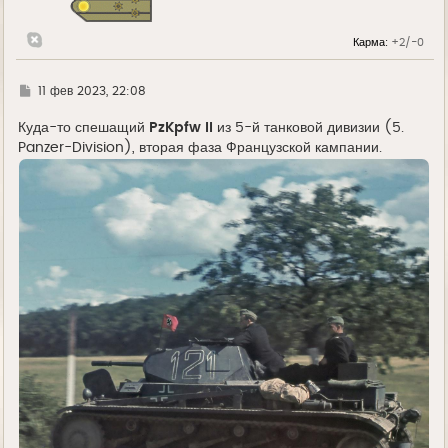
я
к
н
Карма:
+2/-0
а
ч
а
л
Г
11 фев 2023, 22:08
у
д
е
Куда-то спешащий
PzKpfw II
из 5-й танковой дивизии (5.
Panzer-Division), вторая фаза Французской кампании.