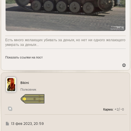
Есть много желающих убивать за деньги, но нет ни одного желающего
умирать за деньги...
Показать ссылки на пост
В
е
р
н
у
Bikini
т
ь
Полковник
с
я
к
н
Карма:
+2/-0
а
ч
а
л
Г
13 фев 2023, 20:59
у
д