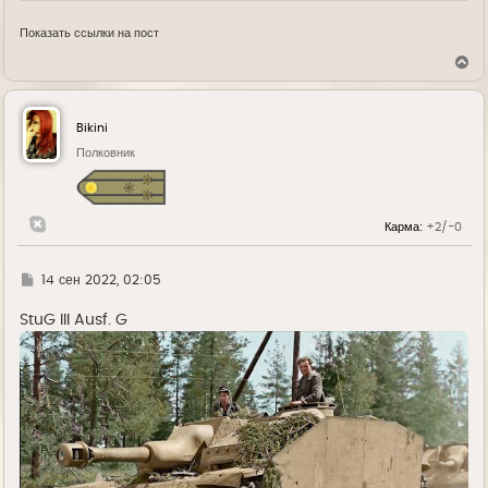
Показать ссылки на пост
В
е
р
н
у
Bikini
т
ь
Полковник
с
я
к
н
Карма:
+2/-0
а
ч
а
л
Г
14 сен 2022, 02:05
у
д
е
StuG III Ausf. G