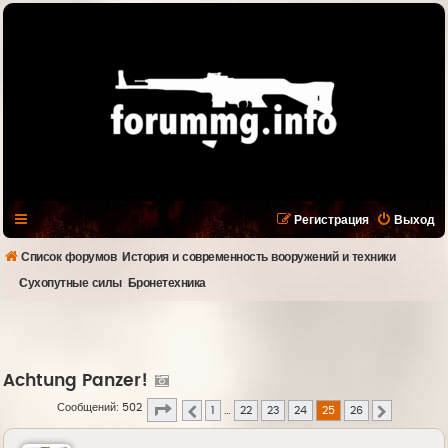
Регистрация
Выход
Список форумов
История и современность вооружений и техники
Сухопутные силы
Бронетехника
Achtung Panzer!
Страница
25
из
26
Сообщений: 502
1
…
22
23
24
25
26
Пред.
След.