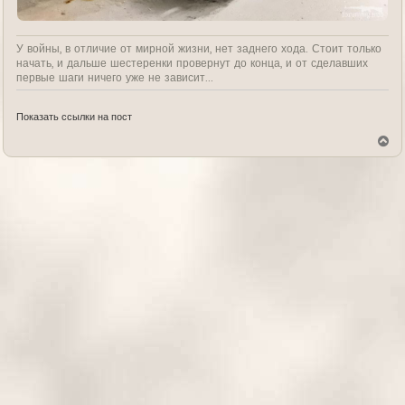
У войны, в отличие от мирной жизни, нет заднего хода. Стоит только
начать, и дальше шестеренки провернут до конца, и от сделавших
первые шаги ничего уже не зависит...
Показать ссылки на пост
В
е
р
н
у
т
ь
с
я
к
н
а
ч
а
л
у