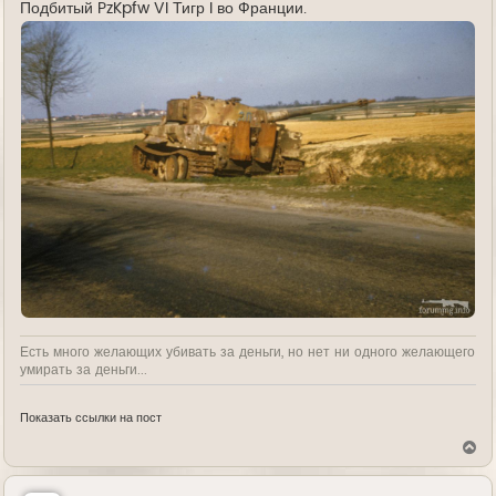
Подбитый PzKpfw VI Тигр I во Франции.
Есть много желающих убивать за деньги, но нет ни одного желающего
умирать за деньги...
Показать ссылки на пост
В
е
р
н