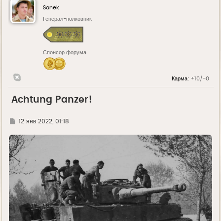
Sanek
Генерал-полковник
Спонсор форума
Карма:
+10/-0
Achtung Panzer!
Г
12 янв 2022, 01:18
д
е