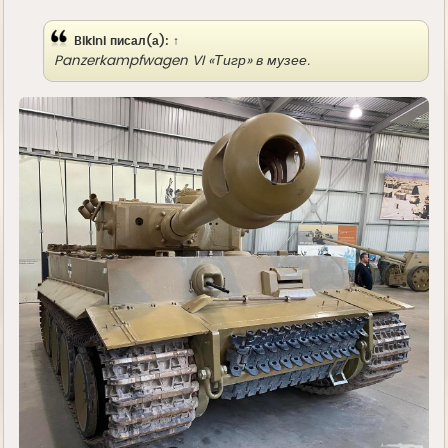
е
Bikini
писал(а):
↑
Panzerkampfwagen VI «Тигр» в музее.