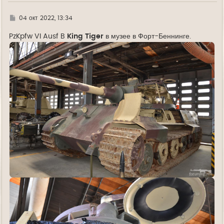
ч
а
л
Г
04 окт 2022, 13:34
у
д
е
PzKpfw VI Ausf B
King Tiger
в музее в Форт-Беннинге.