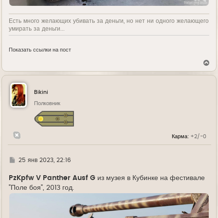
Есть много желающих убивать за деньги, но нет ни одного желающего
умирать за деньги...
Показать ссылки на пост
В
е
р
н
у
Bikini
т
ь
Полковник
с
я
к
н
Карма:
+2/-0
а
ч
а
л
Г
25 янв 2023, 22:16
у
д
е
PzKpfw V Panther Ausf G
из музея в Кубинке на фестивале
"Поле боя", 2013 год.