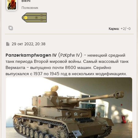
Bikini
т
ь
Полковник
с
я
к
н
Карма:
+2/-0
а
ч
а
л
Г
29 окт 2022, 20:38
у
д
е
Panzerkampfwagen IV
(PzKpfw IV) - немецкий средний
танк периода Второй мировой войны. Самый массовый танк
Вермахта - выпущено почти 8600 машин. Серийно
выпускался с 1937 по 1945 год в нескольких модификациях.