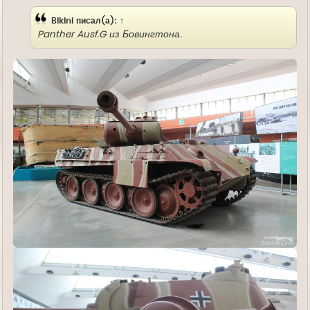
е
Bikini
писал(а):
↑
Panther Ausf.G из Бовингтона.