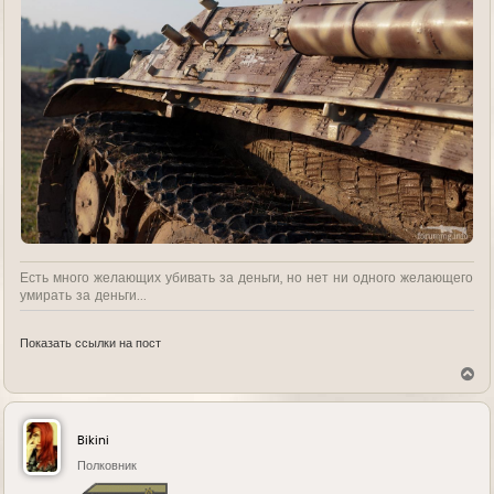
Есть много желающих убивать за деньги, но нет ни одного желающего
умирать за деньги...
Показать ссылки на пост
В
е
р
н
у
Bikini
т
ь
Полковник
с