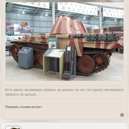
Есть много желающих убивать за деньги, но нет ни одного желающего
умирать за деньги...
Показать ссылки на пост
В
е
р
н