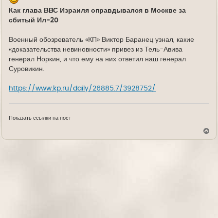
Как глава ВВС Израиля оправдывался в Москве за
сбитый Ил-20
Военный обозреватель «КП» Виктор Баранец узнал, какие
«доказательства невиновности» привез из Тель-Авива
генерал Норкин, и что ему на них ответил наш генерал
Суровикин.
https://www.kp.ru/daily/26885.7/3928752/
Показать ссылки на пост
В
е
р
н
у
т
ь
с
я
к
н
а
ч