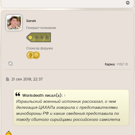
В
е
р
н
у
Sanek
т
ь
Генерал-полковник
с
я
к
н
Спонсор форума
а
ч
а
л
Карма:
+10/-0
у
Г
21 сен 2018, 22:37
д
е
Warisdeath
писал(а):
↑
Израильский военный источник рассказал, о чем
делегация ЦАХАЛа говорила с представителями
минобороны РФ и какие сведения представила по
поводу сбитого сирийцами российского самолета