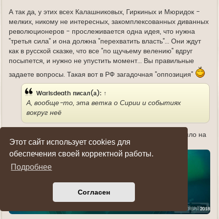
А так да, у этих всех Калашниковых, Гиркиных и Мюридок -
мелких, никому не интересных, закомплексованных диванных
революционеров - прослеживается одна идея, что нужна
"третья сила" и она должна "перехватить власть"... Они ждут
как в русской сказке, что все "по щучьему велению" вдруг
посыпется, и нужно не упустить момент... Вы правильные
задаете вопросы. Такая вот в РФ загадочная "оппозиция"
Warisdeath
писал(а):
↑
А, вообще-то, эта ветка о Сирии и событиях
вокруг неё
Здесь
уже упоминался теракт в Иране. Якобы ИГИЛ взяло на
Этот сайт использует cookies для
себя ответственность:
обеспечения своей корректной работы.
Подробнее
Согласен