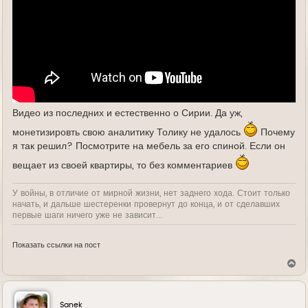
Видео из последних и естественно о Сирии. Да уж,
монетизировть свою аналитику Толику не удалось
Почему
я так решил? Посмотрите на мебель за его спиной. Если он
вещает из своей квартиры, то без комментариев
У войны, в отличие от мирной жизни, нет заднего хода. Стоит только
начать, и дальше шестеренки провернут до конца, и от сделавших
первые шаги ничего уже не зависит...
Показать ссылки на пост
В
е
р
н
у
Sanek