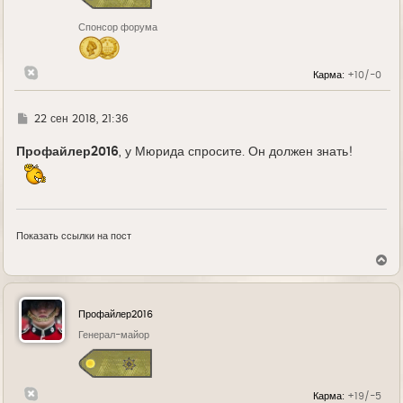
к
н
Спонсор форума
а
ч
а
л
Карма:
+10/-0
у
Г
22 сен 2018, 21:36
д
е
Профайлер2016
, у Мюрида спросите. Он должен знать!
Показать ссылки на пост
В
е
р
н
у
Профайлер2016
т
ь
Генерал-майор
с
я
к
н
Карма:
+19/-5
а