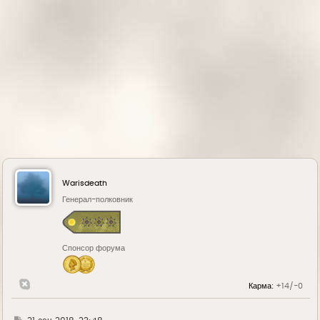
а
л
у
Warisdeath
Генерал-полковник
Спонсор форума
Карма:
+14/-0