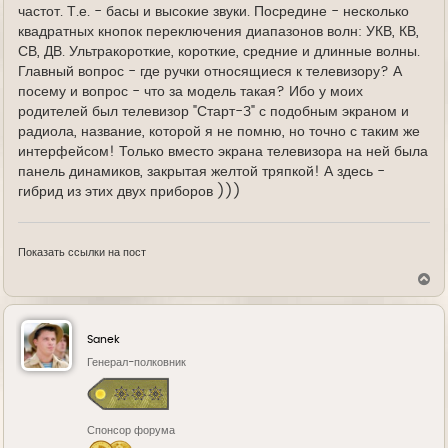
частот. Т.е. - басы и высокие звуки. Посредине - несколько
квадратных кнопок переключения диапазонов волн: УКВ, КВ,
СВ, ДВ. Ультракороткие, короткие, средние и длинные волны.
Главный вопрос - где ручки относящиеся к телевизору? А
посему и вопрос - что за модель такая? Ибо у моих
родителей был телевизор "Старт-3" с подобным экраном и
радиола, название, которой я не помню, но точно с таким же
интерфейсом! Только вместо экрана телевизора на ней была
панель динамиков, закрытая желтой тряпкой! А здесь -
гибрид из этих двух приборов )))
Показать ссылки на пост
В
е
р
н
у
Sanek
т
ь
Генерал-полковник
с
я
к
н
Спонсор форума
а
ч