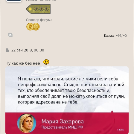
с
я
к
н
Спонсор форума
а
ч
а
л
Карма:
+14/-0
у
Г
22 сен 2018, 00:30
д
е
Ну как же без неё