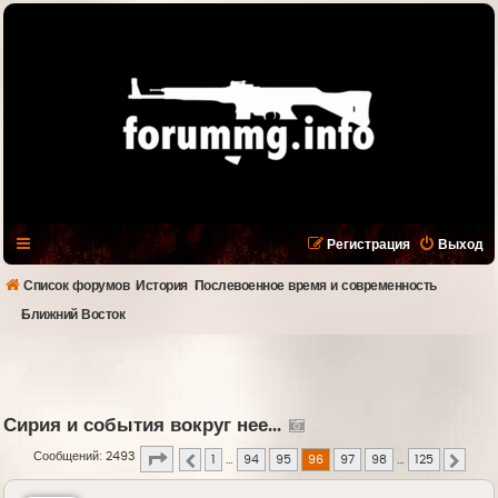
Регистрация
Выход
Список форумов
История
Послевоенное время и современность
Ближний Восток
Сирия и события вокруг нее...
Страница
96
из
125
Сообщений: 2493
1
…
94
95
96
97
98
…
125
Пред.
След.