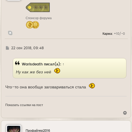
с
я
к
н
Спонсор форума
а
ч
а
л
Карма:
+10/-0
у
Г
22 сен 2018, 09:48
д
е
Warisdeath
писал(а):
↑
Ну как же без неё
Что-то она вообще заговариваться стала
Показать ссылки на пост
В
е
р
н
у
Профайлер2016