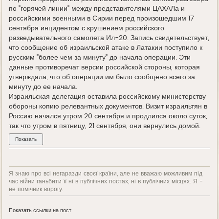
по "горячей линии" между представителями ЦАХАЛа и
российскими военными в Сирии перед произошедшим 17
сентября инцидентом с крушением российского
разведывательного самолета Ил-20. Запись свидетельствует,
что сообщение об израильской атаке в Латакии поступило к
русским "более чем за минуту" до начала операции. Эти
данные противоречат версии российской стороны, которая
утверждала, что об операции им было сообщено всего за
минуту до ее начала.
Израильская делегация оставила российскому министерству
обороны копию релевантных документов. Визит израильтян в
Россию начался утром 20 сентября и продлился около суток,
так что утром в пятницу, 21 сентября, они вернулись домой.
Я знаю про всі негаразди своєї країни, але не вважаю можливим під
час війни ганьбити її ні в публічних постах, ні в публічних місцях. Я -
не помічник ворогу.
Показать ссылки на пост