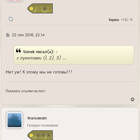
с
я
к
н
Карма:
+19/-5
а
ч
а
л
Г
22 сен 2018, 22:14
у
д
е
Sanek
писал(а):
↑
с пунктами 1), 2), 3) ....
Нет уж! К этому мы не готовы!!!
Показать ссылки на пост
В
е
р
н
у
Warisdeath
т
ь
Генерал-полковник
с
я
к