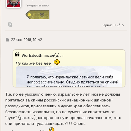
т
ь
Генерал-майор
с
я
к
н
Карма:
+19/-5
а
ч
а
л
Г
22 сен 2018, 19:42
у
д
е
Warisdeath
писал(а):
↑
Ну как же без неё
Т.е. по ее умозаключению, израильские летчики не должны
прятаться за спины российских авиационных шпионов-
разведчиков, прилетевших в чужие края обеспечивать
безопасность израильтян, но не сумевших спрятаться от
"пули" (ракеты), которая по сути предназначалась тем, кого
они прилетели туда защищать?!!! Очень