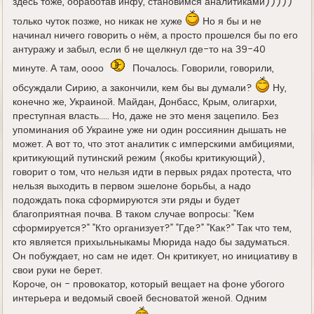
здесь тоже, обработав инфу, становимся аналитиками)))))
только чуток позже, но никак не хуже
Но я бы и не
начинал ничего говорить о нём, а просто прошелся бы по его
антуражу и забыл, если б не щелкнул где-то на 39-40
минуте. А там, оооо
Почалось. Говорили, говорили,
обсуждали Сирию, а закончили, кем бы вы думали?
Ну,
конечно же, Украиной. Майдан, Донбасс, Крым, олигархи,
преступная власть..... Но, даже не это меня зацепило. Без
упоминания об Украине уже ни один россиянин дышать не
может. А вот то, что этот аналитик с имперскими амбициями,
критикующий путинский режим (якобы критикующий),
говорит о том, что нельзя идти в первых рядах протеста, что
нельзя выходить в первом эшелоне борьбы, а надо
подождать пока сформируются эти ряды и будет
благоприятная почва. В таком случае вопросы: "Кем
сформируется?" "Кто организует?" "Где?" "Как?" Так что тем,
кто является прихыльныкамы Мюрида надо бы задуматься.
Он побуждает, но сам не идет. Он критикует, но инициативу в
свои руки не берет.
Короче, он - провокатор, который вещает на фоне убогого
интерьера и ведомый своей бесноватой женой. Одним