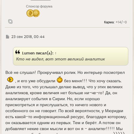
н
Спонсор форума
а
ч
а
л
Карма:
+14/-0
у
Г
23 сен 2018, 00:44
д
е
Lumen писал(а):
↑
Кто не видел, вот этот великий аналитик
Всё не слушал! Прокручивал ролик. Но интерьер посмотрел
, и его уже обсудили
без меня!!! Что хочу сказать.
Даже из того, что услышал делаю вывод, что у этих великих
аналитиков, кроме величия нет больше ни-че-го! Да, он
анализирует события в Сирии. Но, если хорошо
присмотреться и прислушаться, то ничего нового и
особенного он не говорит. По всей вероятности, у Мюридки
есть какой-то информационный ресурс, благодаря которому,
он оказывается одним из первых. Тем и берёт. А потом он
добавляет некие свои мысли и вот он я - аналитег!!!!! Мы