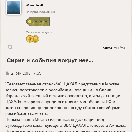
Warisdeath
Генерал-полковник
Спонсор форума
Карма:
+14/-0
Сирия и события вокруг нее...
Г
21 сен 2018, 17:55
д
е
"Безответственная стрельба": ЦАХАЛ представил в Москве
записи переговоров с российскими военными в Сирии
Израильский военный источник рассказал, о чем делегация
ЦАХАЛа говорила с представителями минобороны РФ и
какие сведения представила по поводу сбитого сирийцами
российского самолета
Побывавшая в Москве израильская делегация под
руководством командующего ВВС ЦАХАЛа генерала Амикама
Норкина представила российским коллегам запись разговора