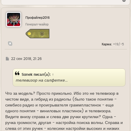
е
р
н
у
Профайлер2016
т
ь
Генерал-майор
с
я
к
н
Карма:
+19/-5
а
ч
а
л
Г
22 сен 2018, 21:26
у
д
е
Sanek
писал(а):
↑
телевизор на салфетке...
Что за модель? Просто прикольно. Ибо это не телевизор в
чистом виде, а гибрид из радиолы (было такое понятие -
симбиоз радио и проигрывателя граммпластинок - еще
одного понятия - виниловых пластинок) и телевизора.
Видите внизу справа и слева две ручки крутилки? Одна -
ручка громкости, другая - настройка поиска волны. Справа и
слева от этих ручек - колесики настройки высоких и низких