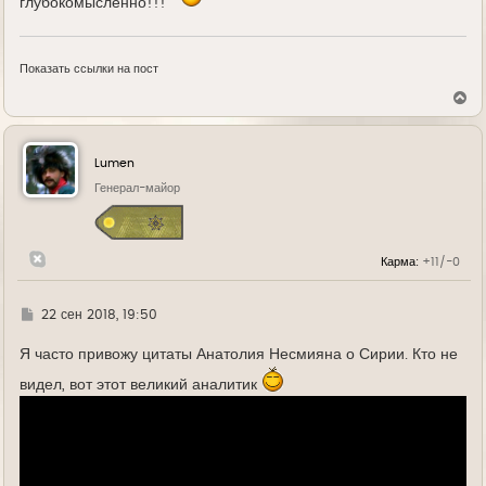
глубокомысленно!!!
Показать ссылки на пост
В
е
р
н
у
Lumen
т
ь
Генерал-майор
с
я
к
н
Карма:
+11/-0
а
ч
а
л
Г
22 сен 2018, 19:50
у
д
е
Я часто привожу цитаты Анатолия Несмияна о Сирии. Кто не
видел, вот этот великий аналитик