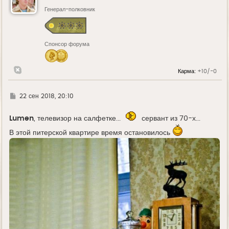
т
ь
Генерал-полковник
с
я
к
н
Спонсор форума
а
ч
а
л
Карма:
+10/-0
у
Г
22 сен 2018, 20:10
д
е
Lumen
, телевизор на салфетке...
сервант из 70-х...
В этой питерской квартире время остановилось