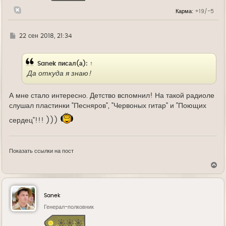
н
Карма:
+19/-5
а
ч
а
л
Г
22 сен 2018, 21:34
у
д
е
Sanek
писал(а):
↑
Да откуда я знаю!
А мне стало интересно. Детство вспомнил! На такой радиоле
слушал пластинки "Песняров", "Червоных гитар" и "Поющих
сердец"!!! )))
Показать ссылки на пост
В
е
р
н
у
Sanek
т
ь
Генерал-полковник
с
я