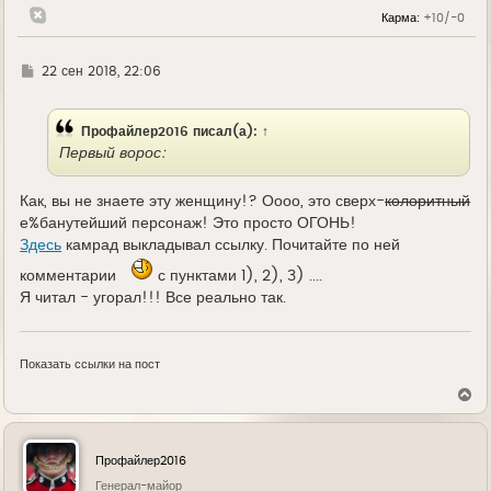
л
Карма:
+10/-0
у
Г
22 сен 2018, 22:06
д
е
Профайлер2016
писал(а):
↑
Первый ворос:
Как, вы не знаете эту женщину!? Оооо, это сверх-
колоритный
е%банутейший персонаж! Это просто ОГОНЬ!
Здесь
камрад выкладывал ссылку. Почитайте по ней
комментарии
с пунктами 1), 2), 3) ....
Я читал - угорал!!! Все реально так.
Показать ссылки на пост
В
е
р
н
у
Профайлер2016
т
ь
Генерал-майор