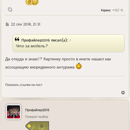
а
л
Карма:
+10/-0
у
Г
22 сен 2018, 21:31
д
е
Профайлер2016
писал(а):
↑
Что за модель?
Да откуда я знаю!? Картинку просто в инете нашел как
ассоциацию мюридкиного антуража
Показать ссылки на пост
В
е
р
н
у
Профайлер2016
т
ь
Генерал-майор
с
я
к