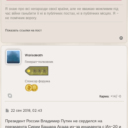
Я знаю про всі негаразди своєї країни, але не вважаю можливим під
час війни ганьбити її ні в публічних постах, ні в публічних місцях. Я -
не помічник ворогу.
Показать ссылки на пост
В
е
р
н
у
Warisdeath
т
ь
Генерал-полковник
с
я
к
н
Спонсор форума
а
ч
а
л
Карма:
+14/-0
у
Г
22 сен 2018, 02:43
д
е
Президент России Владимир Путин не сердился на
президента Сирии Башара Асада из-за инцидента с Ил-20 и