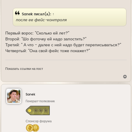
у
д
е
Sanek
писал(а):
↑
после ее фейс-контроля
Первый ворос: "Сколько ей лет?"
Второй: "Шо фоточку ей надо запостить?"
Третий: " А что - далее с ней надо будет переписываться?"
Четвертый: "Она свой фейс тоже покажет?"
Показать ссылки на пост
В
е
р
н
у
Sanek
т
ь
Генерал-полковник
с
я
к
н
Спонсор форума
а
ч
а