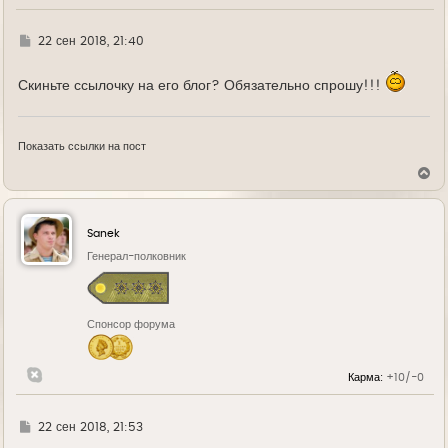
ч
а
л
Г
22 сен 2018, 21:40
у
д
е
Скиньте ссылочку на его блог? Обязательно спрошу!!!
Показать ссылки на пост
В
е
р
н
у
Sanek
т
ь
Генерал-полковник
с
я
к
н
Спонсор форума
а
ч
а
л
Карма:
+10/-0
у
Г
22 сен 2018, 21:53
д