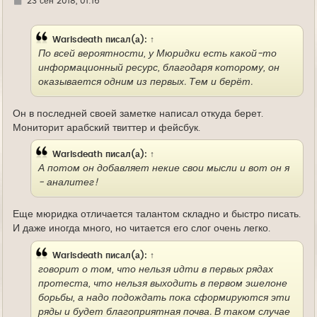
Г
23 сен 2018, 01:16
д
е
Warisdeath
писал(а):
↑
По всей вероятности, у Мюридки есть какой-то
информационный ресурс, благодаря которому, он
оказывается одним из первых. Тем и берёт.
Он в последней своей заметке написал откуда берет.
Мониторит арабский твиттер и фейсбук.
Warisdeath
писал(а):
↑
А потом он добавляет некие свои мысли и вот он я
- аналитег!
Еще мюридка отличается талантом складно и быстро писать.
И даже иногда много, но читается его слог очень легко.
Warisdeath
писал(а):
↑
говорит о том, что нельзя идти в первых рядах
протеста, что нельзя выходить в первом эшелоне
борьбы, а надо подождать пока сформируются эти
ряды и будет благоприятная почва. В таком случае