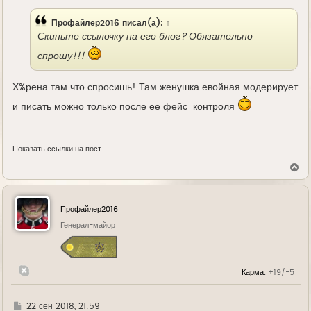
е
Профайлер2016
писал(а):
↑
Скиньте ссылочку на его блог? Обязательно
спрошу!!!
Х%рена там что спросишь! Там женушка евойная модерирует
и писать можно только после ее фейс-контроля
Показать ссылки на пост
В
е
р
н
у
Профайлер2016
т
ь
Генерал-майор
с
я
к
н
Карма:
+19/-5
а
ч
а
л
Г
22 сен 2018, 21:59