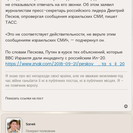
не отказывался отвечать на его звонки. Об этом заявил
журналистам пресс-секретарь российского лидера Дмитрий
Песков, опровергая сообщения израильских СМИ, пишет
ТАСС.
«Это не соответствует действительности, не верьте этим
сообщениям израильских СМИ», — подчеркнул он.
По словам Пескова, Путин в курсе тех объяснений, которые
ВВС Израиля дали инциденту с российским Ил-20.
https://www.znak.com/2018-09-21/peskov_ ... ta_s_il_20
Я знаю про всі негаразди своєї країни, але не вважаю можливим під
час війни ганьбити її ні в публічних постах, ні в публічних місцях. Я -
не помічник ворогу.
Показать ссылки на пост
В
е
р
н
у
Sanek
т
ь
Генерал-полковник