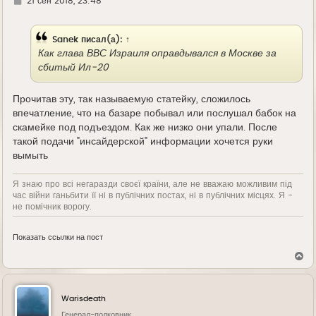
Г
21 сен 2018, 23:48
д
е
Sanek
писал(а):
↑
Как глава ВВС Израиля оправдывался в Москве за
сбитый Ил-20
Прочитав эту, так называемую статейку, сложилось
впечатление, что на базаре побывал или послушал бабок на
скамейке под подъездом. Как же низко они упали. После
такой подачи "инсайдерской" информации хочется руки
вымыть
Я знаю про всі негаразди своєї країни, але не вважаю можливим під
час війни ганьбити її ні в публічних постах, ні в публічних місцях. Я -
не помічник ворогу.
Показать ссылки на пост
В
е
р
н
у
Warisdeath
т
ь
Генерал-полковник