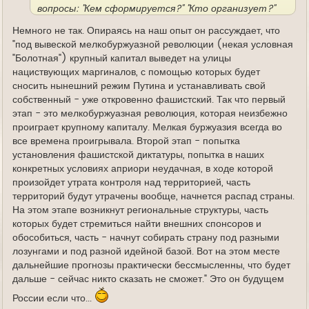
вопросы: "Кем сформируется?" "Кто организует?"
"Где?" "Как?" Так что тем, кто является
Немного не так. Опираясь на наш опыт он рассуждает, что
прихыльныкамы Мюрида надо бы задуматься. Он
"под вывеской мелкобуржуазной революции (некая условная
побуждает, но сам не идет. Он критикует, но
"Болотная") крупный капитал выведет на улицы
инициативу в свои руки не берет.
нациствующих маргиналов, с помощью которых будет
сносить нынешний режим Путина и устанавливать свой
собственный - уже откровенно фашистский. Так что первый
этап - это мелкобуржуазная революция, которая неизбежно
проиграет крупному капиталу. Мелкая буржуазия всегда во
все времена проигрывала. Второй этап - попытка
установления фашистской диктатуры, попытка в наших
конкретных условиях априори неудачная, в ходе которой
произойдет утрата контроля над территорией, часть
территорий будут утрачены вообще, начнется распад страны.
На этом этапе возникнут региональные структуры, часть
которых будет стремиться найти внешних спонсоров и
обособиться, часть - начнут собирать страну под разными
лозунгами и под разной идейной базой. Вот на этом месте
дальнейшие прогнозы практически бессмысленны, что будет
дальше - сейчас никто сказать не сможет." Это он будущем
России если что...