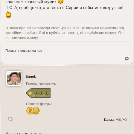
словом - классный мужик
П.С. А, вообще-то, эта ветка о Сирии и событиях вокруг неё
Я знаю про всі негаразди своєї країни, але не вважаю можливим під
час війни ганьбити її ні в публічних постах, ні в публічних місцях. Я -
не помічник ворогу.
Показать ссылки на пост
В
е
р
н
у
Sanek
т
ь
Генерал-полковник
с
я
к
н
Спонсор форума
а
ч
а
л
Карма:
+10/-0
у