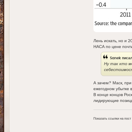
Лень искать, но и 
НАСА по цене почт
Sanek
писал
Ну так кто м
себестоимос
А зачем? Маск, при
ежегодном убытке в
В конце концов Рос
лидирующие позици
Показать ссылки на пост