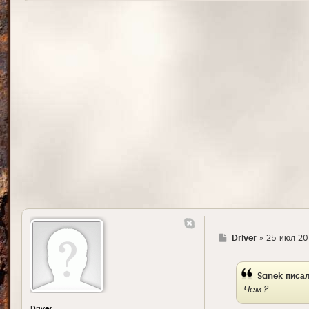
Г
Driver
»
25 июл 20
д
е
Sanek
писал
Чем?
Driver