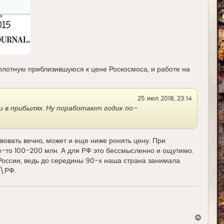
 вплотную приблизившуюся к цене Роскосмоса, и работе на
25 июл 2018, 23:14
и в прибылях. Ну поработают годик по-
вовать вечно, может и еще ниже ронять цену. При
е-то 100-200 млн. А для РФ это бессмысленно и ощутимо.
 России, ведь до середины 90-х наша страна занимала
Р\РФ.
В
е