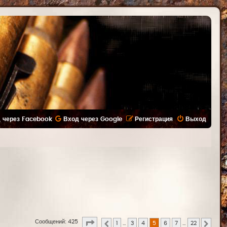
 через Facebook
Вход через Google
Регистрация
Выход
Страница
5
из
22
Сообщений: 425
1
…
3
4
5
6
7
…
22
Пред.
След.