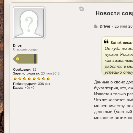
Новости сов
Г
Driver
»
25 июл 20
д
е
Sanek
писал
Driver
Откуда вы зн
Старший солдат
пусков "Роско
как захватыв
работой в ми
Сообщения:
92
успешно отку
Зарегистрирован:
20 июл 2018
Данные о своих дох
Поблагодарили:
306 раз
бухгалтерия, кто, с
Карма:
+0/-0
Известен только рез
Что же касается вы
мошенничеству, пок
деньгами (частный 
механизм антимоно