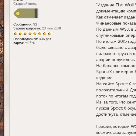
Старший солдат
"Издание The Wall 
документацию комп
Как отмечает издан
Финансовые показа
Сообщения:
92
Зарегистрирован:
20 июл 2018
По данным WSJ, в 
спутниковыми опера
Поблагодарили:
306 раз
По итогам 2015 год
Карма:
+0/-0
было связано с ава
полезного груза и 
аварии получилось 
На балансе компани
SpaceX примерно $1
издание.
На сайте SpaceX вп
положительный. Док
поток по итогам го
Из-за того, что се
пусков SpaceX осущ
достигнута, отмеча
График, который W
космических запуск