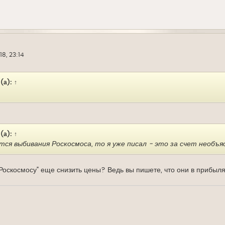
8, 23:14
(а):
↑
(а):
↑
тся выбивания Роскосмоса, то я уже писал - это за счет необъя
"Роскосмосу" еще снизить цены? Ведь вы пишете, что они в прибыл