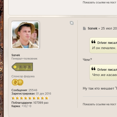
Показать ссылки на пост
Г
Sanek
»
25 июл 201
д
е
Driver
писал
И он печален.
Sanek
Генерал-полковник
Чем?
Driver
писал
Что же касае
Спонсор форума
Ну так кто мешает 
Сообщения:
25546
Зарегистрирован:
01 дек 2016
Поблагодарили:
107399 раз
Показать ссылки на пост
Карма:
+10/-0