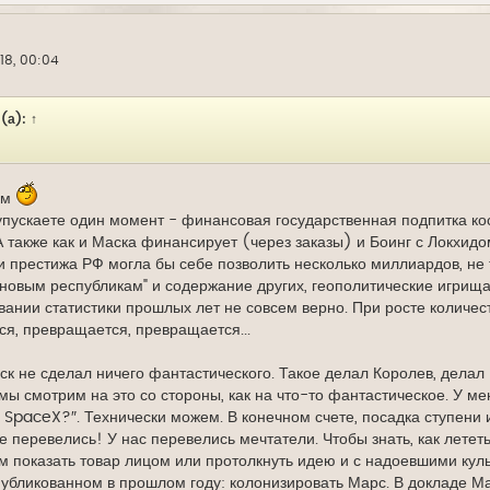
18, 00:04
(а):
↑
ем
 упускаете один момент - финансовая государственная подпитка ко
также как и Маска финансирует (через заказы) и Боинг с Локхидо
и престижа РФ могла бы себе позволить несколько миллиардов, не
новым республикам" и содержание других, геополитические игрища 
ании статистики прошлых лет не совсем верно. При росте количест
я, превращается, превращается...
к не сделал ничего фантастического. Такое делал Королев, делал 
 мы смотрим на это со стороны, как на что-то фантастическое. У 
 SpaceX?″. Технически можем. В конечном счете, посадка ступени 
 перевелись! У нас перевелись мечтатели. Чтобы знать, как лететь, 
показать товар лицом или протолкнуть идею и с надоевшими культ
публикованном в прошлом году: колонизировать Марс. В докладе Мас