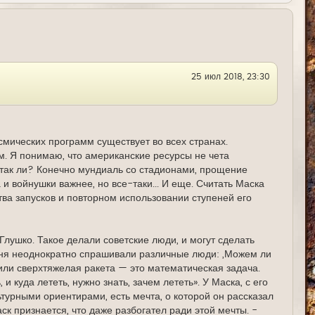
р
н
у
т
ь
с
я
25 июл 2018, 23:30
к
н
а
ч
а
л
у
смических программ существует во всех странах.
м. Я понимаю, что американские ресурсы не чета
 так ли? Конечно мундиаль со стадионами, прощение
и войнушки важнее, но все-таки... И еще. Считать Маска
ва запусков и повторном использовании ступеней его
Глушко. Такое делали советские люди, и могут сделать
меня неоднократно спрашивали различные люди: „Можем ли
или сверхтяжелая ракета — это математическая задача.
и куда лететь, нужно знать, зачем лететь». У Маска, с его
урными ориентирами, есть мечта, о которой он рассказал
к признается, что даже разбогател ради этой мечты. -