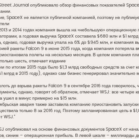
Street Journal опубликовало обзор финансовых показателей Space
ании.
ие, SpaceX не является публичной компанией, поэтому не публику
тели
2013 и 2014 годах компания вышла на «небольшую» операционную п
торами, а годовая выручка SpaceX составила $680 млн и $1 млрд 
а, однако, годовая выручка упала на 6% до $945 млн, и компания в
рией ракеты Falcon 9 в июне 2015 года, когда компания потеряла 
приостановила полеты на несколько месяцев. В целом компания план
только шесть, отмечает издание
и по итогам 2015 года было $1,3 млрд свободных средств за счет ко
 млрд в 2015 году), однако сам бизнес генерировал значительно м
лоть до взрыва ракеты Falcon 9 в сентябре 2016 года говорилось,
ументы, однако, говорят об обратном, отмечает WSJ: все четыре к
да ушел в минус примерно на $15 млн.
нтябрьская авария также заставила компанию приостановить запуск
ествила только 8 за 2016 год. Поэтому запланированная цель в $1
ет WSJ."
SJ опубликовал на основе финансовых документов SpaceX от начал
ов, синим – операционная прибыль. В левой шкале – миллиарды д