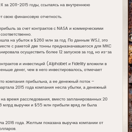
X за 2011-2015 годы, ссылаясь на внутреннюю
ет свою финансовую отчетность.
рибыль за счет контрактов с NASA и коммерческими
соответственно.
ышла на убыток в $260 млн за год. По данным WSJ, это
вместе с ракетой две тонны предназначавшегося для МКС
ировала осуществить более 12 запусков за год, но из-за
нтрактов и инвестиций (Alphabet и Fidelity вложили в
еньше денег, чем в него инвестировалось, отмечает
 что компания прибыльна, а ее денежный поток –
вартала 2015 года компания несла убытки, а денежный
и на время расследования, вместо запланированных 20
,8 млрд выручки и $55 млн прибыли вряд ли была
а 2016 года. Желтым показана выручка компании от
олларов.