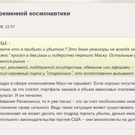
ременной космонавтики
18, 22:57
(а):
↑
аете кто в прибыли и убытках? Это даже ревизоры не всегда з
смос" просел в два раза и лидерство перешло Маску. Остальные 
ается рынок -
нус, рекламой, поддержкой государства, обманом или аферами - 
сил огромный пирог у "старейшин", что естественно вызывает 
одах в сфере космонавтики Маск не скрывает. Если хорошо погугли
колько, за что платит, портфель заказов и объем авансовых платеже
ультат. И он печален.
бивания Роскосмоса, то я уже писал - это за счет необъяснимо низ
лонение праву сильного. Ведь такая ситуация может существовать
космонавт не может десять лет подряд терпеть убытки, деньги имею
польного законодательства против США - они монополисты на долл