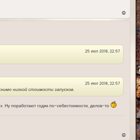
В
е
р
н
у
т
ь
с
я
25 июл 2018, 22:57
к
н
а
ч
а
л
у
25 июл 2018, 22:57
снимо низкой стоимости запусков.
ях. Ну поработают годик по-себестоимости, делов-то
В
е