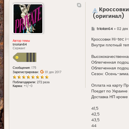
Кроссовки 
(оригинал)
Г
triolan64
»
02 дек 
д
е
Кроссовки Hi-tec i
Автор темы
triolan64
Внутри плотный те
Сержант
Высококачественная
Облегченная подошв
Облегченная подошв
Сообщения:
175
Зарегистрирован:
01 дек 2017
Сезон: Осень-зима
Поблагодарили:
272 раза
Оплата на карту Пр
Карма:
+1/-0
Поедет по Украине 
Доставка НП кроме
41,5
42,5
43,5
44