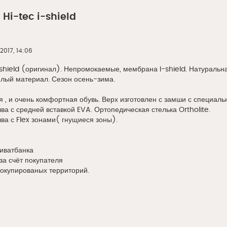
Hi-tec i-shield
2017, 14:06
-shield (оригинал). Непромокаемые, мембрана I-shield. Натуральн
плый материал. Сезон осень-зима.
 , и очень комфортная обувь. Верх изготовлен с замши с специаль
а с средней вставкой EVA. Ортопедическая стелька Ortholite.
а с Flex зонами( гнущиеся зоны).
.
иватбанка
за счёт покупателя
 окупированых территорий.