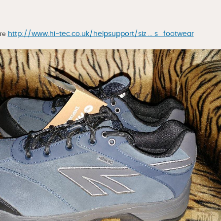
йте
http://www.hi-tec.co.uk/helpsupport/siz ... s_footwear