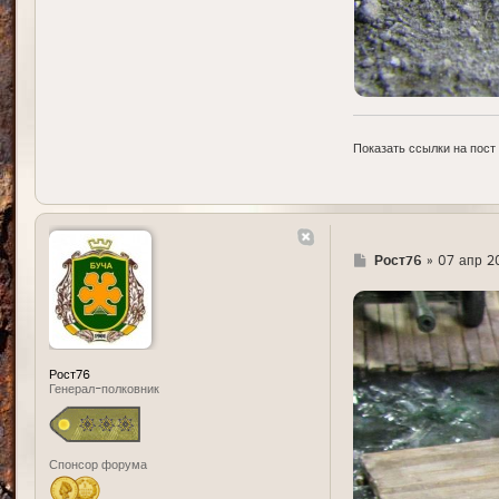
Показать ссылки на пост
Г
Рост76
»
07 апр 20
д
е
Рост76
Генерал-полковник
Спонсор форума