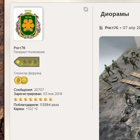
Диорамы
Г
Рост76
»
07 апр 20
д
е
Рост76
Генерал-полковник
Спонсор форума
Сообщения:
20707
Зарегистрирован:
03 янв 2018
Поблагодарили:
113394 раза
Карма:
+10/-0