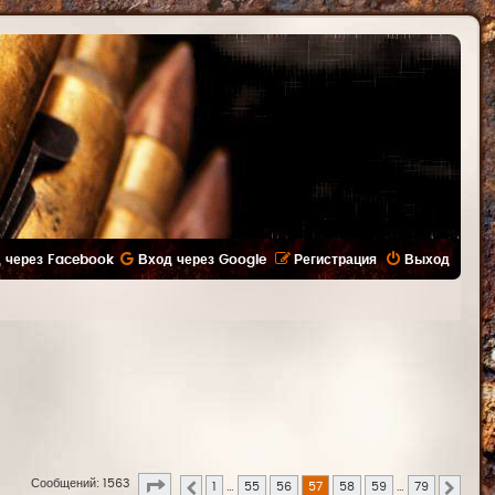
 через Facebook
Вход через Google
Регистрация
Выход
Страница
57
из
79
Сообщений: 1563
1
…
55
56
57
58
59
…
79
Пред.
След.