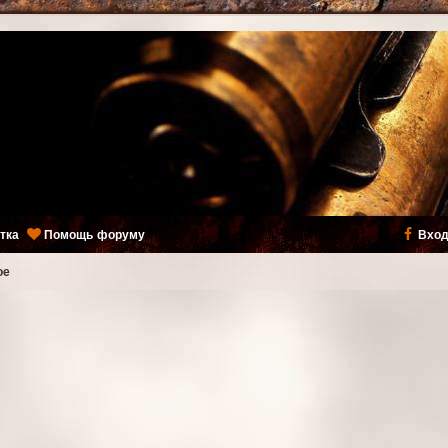
тка
Помощь форуму
Вход
ое