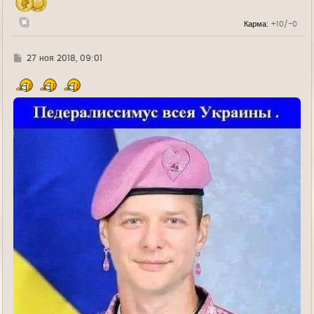
л
у
Карма:
+10/-0
Г
27 ноя 2018, 09:01
д
е