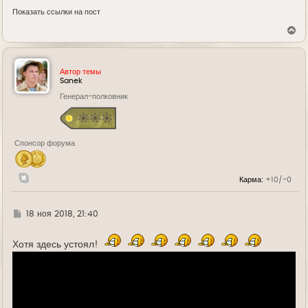
Показать ссылки на пост
В
е
р
н
у
Автор темы
т
Sanek
ь
Генерал-полковник
с
я
к
н
а
Спонсор форума
ч
а
л
у
Карма:
+10/-0
Г
18 ноя 2018, 21:40
д
е
Хотя здесь устоял!