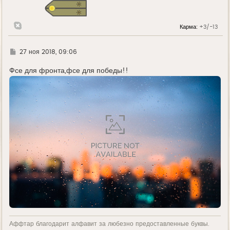
я
к
н
Карма:
+3/-13
а
ч
а
л
Г
27 ноя 2018, 09:06
у
д
е
Фсе для фронта,фсе для победы!!
Аффтар благодарит алфавит за любезно предоставленные буквы.