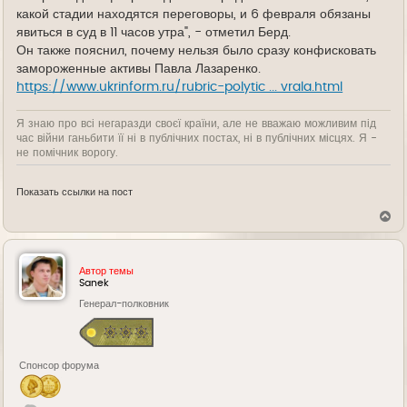
какой стадии находятся переговоры, и 6 февраля обязаны
явиться в суд в 11 часов утра", - отметил Берд.
Он также пояснил, почему нельзя было сразу конфисковать
замороженные активы Павла Лазаренко.
https://www.ukrinform.ru/rubric-polytic ... vrala.html
Я знаю про всі негаразди своєї країни, але не вважаю можливим під
час війни ганьбити її ні в публічних постах, ні в публічних місцях. Я -
не помічник ворогу.
Показать ссылки на пост
В
е
р
н
у
Автор темы
т
Sanek
ь
Генерал-полковник
с
я
к
н
а
Спонсор форума
ч
а
л
у