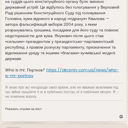
на суддів цього конституційного органу було змінено
державний устрій. Це відбулось без голосування у Верховній
Раді рішенням Конституційного Суду під головування
Головіна, кума відомого в народі «підрахуя» Ківалова —
автора фальсифікацій виборів 2004 року, з яким
розрахувались грошима, посадами для його суду та повною
недоторканістю для кума. Янукович після цього став
«сильним» президентом у президентсько-парламентській
республіці, з правом розпуску парламенту, призначення та
відкликання уряду та іншими «благами» кучмівської моделі
держави.
Who is mr. Портнов?
https://akcenty.com.ua/news/who-
is-mr-portnov
Я знаю про всі негаразди своєї країни, але не вважаю можливим під
час війни ганьбити її ні в публічних постах, ні в публічних місцях. Я -
не помічник ворогу.
Показать ссылки на пост
В
е
р