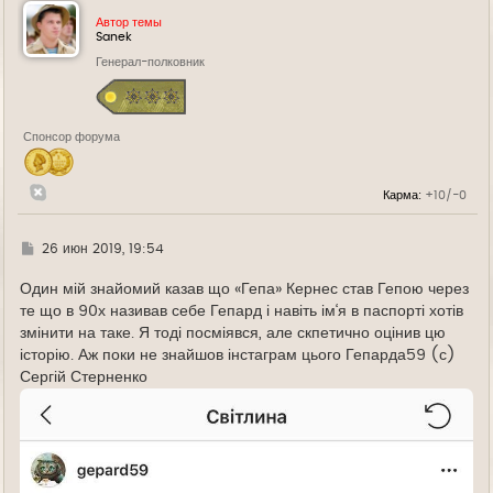
н
у
Автор темы
т
Sanek
ь
Генерал-полковник
с
я
к
н
а
Спонсор форума
ч
а
л
у
Карма:
+10/-0
Г
26 июн 2019, 19:54
д
е
Один мій знайомий казав що «Гепа» Кернес став Гепою через
те що в 90х називав себе Гепард і навіть ім‘я в паспорті хотів
змінити на таке. Я тоді посміявся, але скпетично оцінив цю
історію. Аж поки не знайшов інстаграм цього Гепарда59 (с)
Сергій Стерненко