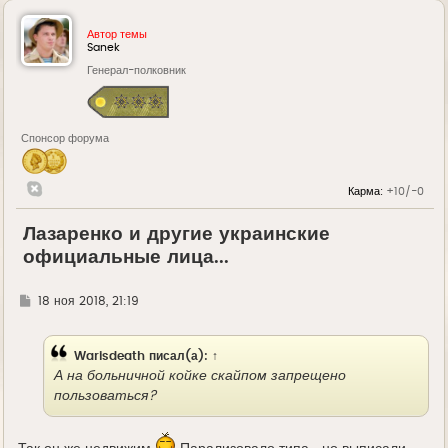
Автор темы
Sanek
Генерал-полковник
Спонсор форума
Карма:
+10/-0
Лазаренко и другие украинские
официальные лица...
Г
18 ноя 2018, 21:19
д
е
Warisdeath
писал(а):
↑
А на больничной койке скайпом запрещено
пользоваться?