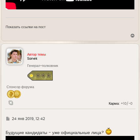
Показать ссылки на пост
В
е
р
н
у
Автор темы
т
Sanek
ь
Генерал-полковник
с
я
к
н
а
Спонсор форума
ч
а
л
у
Карма:
+10/-0
Г
24 янв 2019, 12:42
д
е
Будущие кандидаты - уже официальные лица?