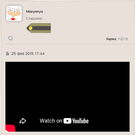
р
н
у
Masyanya
т
ь
Старшина
с
я
к
н
Карма:
+2/-0
а
ч
а
л
Г
25 фев 2019, 17:44
у
д
е