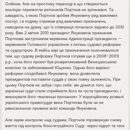
Олійник. Але на простому переході в що створюється
коаліцію перемогли регіоналів Портнов не зупинився. Та
швидкість, з якою Портнов зробив Януковичу ряд важливих
послуг, і в подяку отримав ряд важливих призначень,
наводила на думку, що їх співпраця почалася задовго до 2010
року. Вже 2 квітня 2010 президент Януковича призначив
Портнова заступником керівника Адміністрації президента —
керівником Головного управління з питань судової реформи
та судоустрою. В якійсь мірі це призначення пояснювалося
тим, що судову реформу Портнов готував ще в 2008-2009
р.р., хоча його проект був розкритикований Венеціанською
комісією та заблокований Ющенко. Однак його варіант
реформи сподобався Януковичу: вона дозволяла
президентові поставити суддів у свою повну залежність. При
цьому Портнов не забув і про себе: він домігся того, що
українські суди стали сприймати його як «уста президента», і
виконувати його «маленькі прохання». У корупційному розвалі
українського правосуддя вина Портнова була чи не
рівнозначною провини всієї команди Януковича.
Але окрім контролю над судами, Портнов «провернув» схему
взяття під контроль Конституційного Суду: через підкуп та тиск