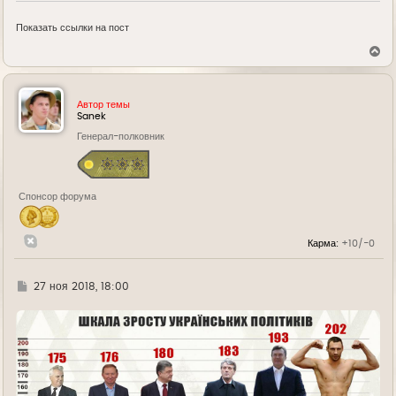
Показать ссылки на пост
В
е
р
н
у
Автор темы
т
Sanek
ь
Генерал-полковник
с
я
к
н
а
Спонсор форума
ч
а
л
у
Карма:
+10/-0
Г
27 ноя 2018, 18:00
д
е