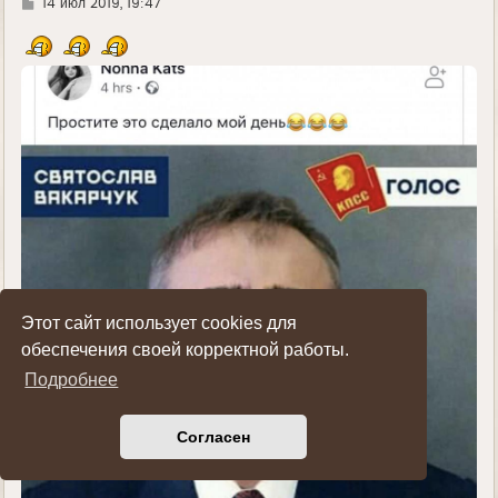
Г
14 июл 2019, 19:47
у
д
е
Этот сайт использует cookies для
обеспечения своей корректной работы.
Подробнее
Согласен