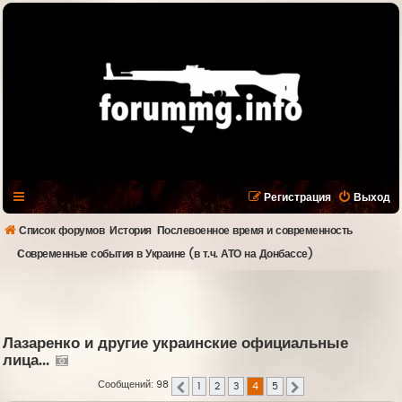
Регистрация
Выход
Список форумов
История
Послевоенное время и современность
Современные события в Украине (в т.ч. АТО на Донбассе)
Лазаренко и другие украинские официальные
лица...
Сообщений: 98
1
2
3
4
5
Пред.
След.