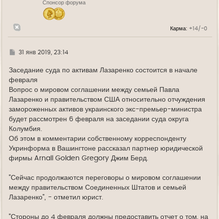
Спонсор форума
а
ч
а
л
Карма:
+14/-0
у
Г
31 янв 2019, 23:14
д
е
Заседание суда по активам Лазаренко состоится в начале
февраля
Вопрос о мировом соглашении между семьей Павла
Лазаренко и правительством США относительно отчуждения
замороженных активов украинского экс-премьер-министра
будет рассмотрен 6 февраля на заседании суда округа
Колумбия.
Об этом в комментарии собственному корреспонденту
Укринформа в Вашингтоне рассказал партнер юридической
фирмы Arnall Golden Gregory Джим Берд.
"Сейчас продолжаются переговоры о мировом соглашении
между правительством Соединенных Штатов и семьей
Лазаренко", - отметил юрист.
"Стороны до 4 февраля должны предоставить отчет о том, на