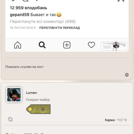
Показать ссылки на пост
В
е
р
н
у
Lumen
т
ь
Генерал-майор
с
я
к
н
Карма:
+11/-0
а
ч
а
л