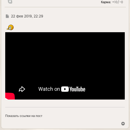
Карма:
+10/-0
Г
22 фев 2019, 22:29
д
е
Показать ссылки на пост
В
е