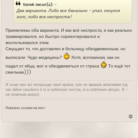
Sanek
писал(а):
↑
Два варианта. Либо все банально - упал, очнулся
гипс, либо все неспроста!
Приемлемы оба варианта. И как всё неспроста, и как реально
травмировался, но быстро сориентировался и
воспользовался этим.
Смущает то, что доставлен в больницу обездвиженным, но
выписали. Чудо медицины?
Хотя, вспоминая, как он
падал от яйца, мог и обездвижиться от страха
То ещё тот
смельчак)))
Я знаю про всі негаразди своєї країни, але не вважаю можливим під
час війни ганьбити її ні в публічних постах, ні в публічних місцях. Я -
не помічник ворогу.
Показать ссылки на пост
В
е
р
н
у
т