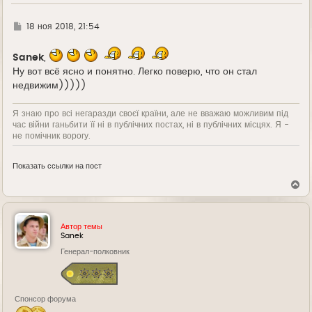
Г
18 ноя 2018, 21:54
д
е
Sanek
,
Ну вот всё ясно и понятно. Легко поверю, что он стал
недвижим)))))
Я знаю про всі негаразди своєї країни, але не вважаю можливим під
час війни ганьбити її ні в публічних постах, ні в публічних місцях. Я -
не помічник ворогу.
Показать ссылки на пост
В
е
р
н
у
Автор темы
т
Sanek
ь
Генерал-полковник
с
я
к
н
а
Спонсор форума
ч
а