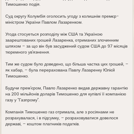
Тимошенко подія.
Суд округу Колумбія оголосить угоду з колишнім прем̵єр-
міністром України Павлом Лазаренком.
Угода стосуеться розподілу між США та Україною
заарештованих грошей Лазаренка, отриманих злочинним
шляхом – за що він був засуджений судом США до 97 місяців
тюремного ув’язнення.
Тим же судом було доведено, що більша частка цих грошей, –
як хабар, – була перерахована Павлу Лазаренку Юлієй
Тимошенко.
Будучи прем’єром, Павло Лазаренко видав державну гарантію
на 200 мільйонів доларів Тимошенко для купівлі її компанією
газу у “Газпрому”.
Компанія Тимошенко газ отримала, але з росіянами не
розрахувалася, і в підсумку, – розраховуватися довелося
державі, – коштом платників податків.