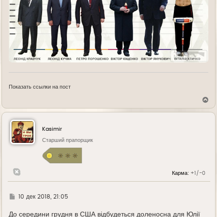
Показать ссылки на пост
В
е
р
н
у
Kasimir
т
ь
Старший прапорщик
с
я
к
н
Карма:
+1/-0
а
ч
а
л
Г
10 дек 2018, 21:05
у
д
е
До середини грудня в США відбудеться доленосна для Юлії