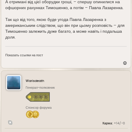
А отримані від цієї оборудки гроші, – спершу опинилися на
офшорних рахунках Тимошенко, а потім – Павла Лазаренка.
Так що від того, якою буде угода Павла Лазаренка з
американським слідством, що він при цьому розповість – для
Тимошенко залежить дуже багато, а може навіть і подальша
доля.
Показать ссылки на пост
В
е
р
н
у
Warisdeath
т
ь
Генерал-полковник
с
я
к
н
Спонсор форума
а
ч
а
л
Карма:
+14/-0
у