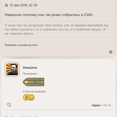
Г
10 дек 2018, 22:29
д
е
Наверное поэтому она так резко собралась в США.
Я знаю про всі негаразди своєї країни, але не вважаю можливим під
час війни ганьбити її ні в публічних постах, ні в публічних місцях. Я -
не помічник ворогу.
Показать ссылки на пост
В
е
р
н
у
Wseb2net
т
ь
Полковник
с
я
к
н
Спонсор форума
а
ч
а
л
Карма:
+4/-0
у