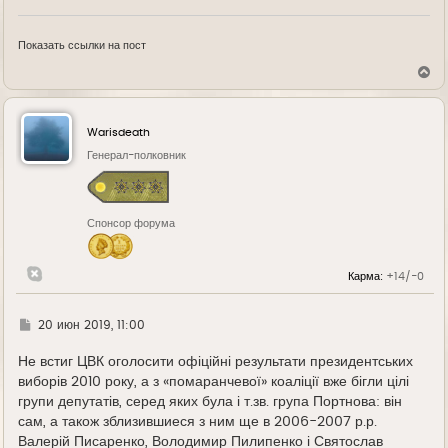
Показать ссылки на пост
В
е
р
н
у
Warisdeath
т
ь
Генерал-полковник
с
я
к
н
Спонсор форума
а
ч
а
л
Карма:
+14/-0
у
Г
20 июн 2019, 11:00
д
е
Не встиг ЦВК оголосити офіційні результати президентських
виборів 2010 року, а з «помаранчевої» коаліції вже бігли цілі
групи депутатів, серед яких була і т.зв. група Портнова: він
сам, а також зблизившиеся з ним ще в 2006-2007 р.р.
Валерій Писаренко, Володимир Пилипенко і Святослав