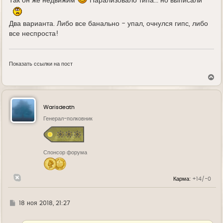
Так он же недвижим
Парализовало типа... но выписали
Два варианта. Либо все банально - упал, очнулся гипс, либо
все неспроста!
Показать ссылки на пост
В
е
р
н
у
Warisdeath
т
ь
Генерал-полковник
с
я
к
н
Спонсор форума
а
ч
а
л
Карма:
+14/-0
у
Г
18 ноя 2018, 21:27
д
е