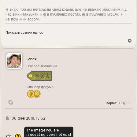
Я знаю про всі негаразди своєї країни, але не вважаю можливим під
час війни ганьбити її ні в публічних постах, ні в публічних місцях. Я -
не помічник ворогу.
Показать ссылки на пост
В
е
р
н
у
Sanek
т
ь
Генерал-полковник
с
я
к
н
Спонсор форума
а
ч
а
л
Карма:
+10/-0
у
Г
06 фев 2019, 13:52
д
е