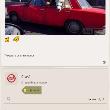
Показать ссылки на пост
В
е
р
н
у
Ё-МАЁ
т
ь
Старший прапорщик
с
я
к
н
Карма:
+1/-1
а
ч
а
л