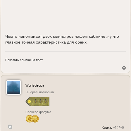
Чемто напоминает двох министров нашем кабмине ,ну что
главное точная характеристика для обеих.
Показать ссылки на пост
В
е
р
н
у
Warisdeath
т
ь
Генерал-полковник
с
я
к
н
Спонсор форума
а
ч
а
л
Карма:
+14/-0
у