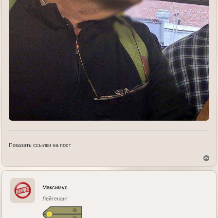
Показать ссылки на пост
В
е
р
н
у
Максимус
т
ь
Лейтенант
с
я