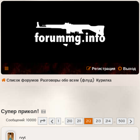
Регистрация
Выход
Список форумов
Разговоры обо всем (флуд)
Курилка
Супер прикол!
Страница
212
из
500
Сообщений: 10000
1
…
210
211
212
213
214
…
500
Пред.
Сле
rvyt