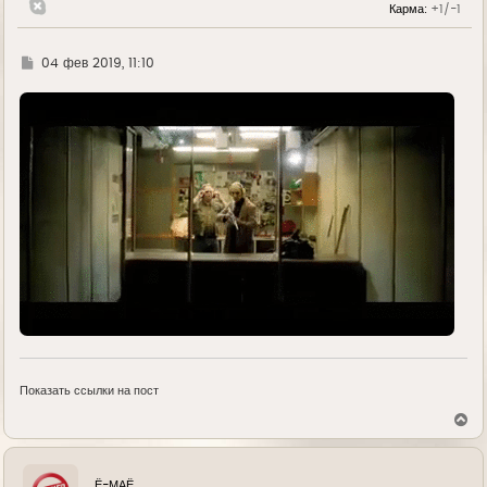
Карма:
+1/-1
а
ч
а
л
Г
04 фев 2019, 11:10
у
д
е
Показать ссылки на пост
В
е
р
н
у
Ё-МАЁ