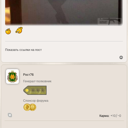
Показать ссылки на пост
В
е
р
н
у
Рост76
т
ь
Генерал-полковник
с
я
к
н
Спонсор форума
а
ч
а
л
Карма:
+10/-0
у