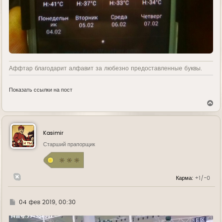
Аффтар благодарит алфавит за любезно предоставленные буквы.
Показать ссылки на пост
В
е
р
н
у
Kasimir
т
ь
Старший прапорщик
с
я
к
н
Карма:
+1/-0
а
ч
а
л
Г
04 фев 2019, 00:30
у
д
е