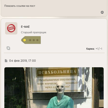
Показать ссылки на пост
В
е
р
н
у
Ё-МАЁ
т
ь
Старший прапорщик
с
я
к
н
Карма:
+1/-1
а
ч
а
л
Г
04 фев 2019, 17:00
у
д
е