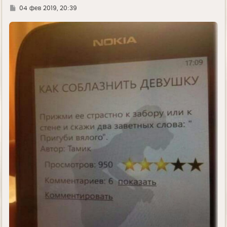
Г
04 фев 2019, 20:39
д
е