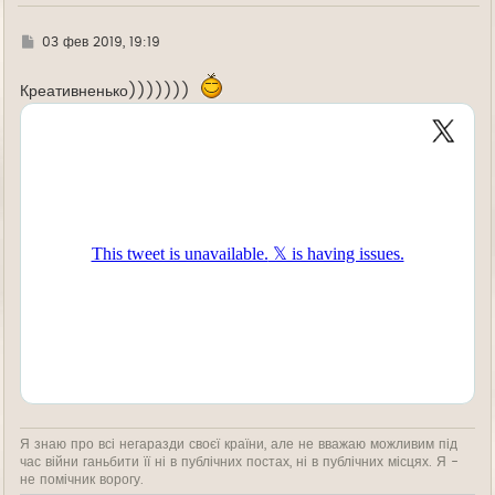
Г
03 фев 2019, 19:19
д
е
Креативненько)))))))
Я знаю про всі негаразди своєї країни, але не вважаю можливим під
час війни ганьбити її ні в публічних постах, ні в публічних місцях. Я -
не помічник ворогу.