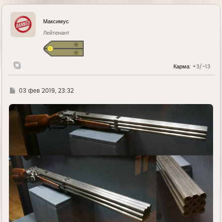
Максимус
Лейтенант
Карма:
+3/-13
Г
03 фев 2019, 23:32
д
е