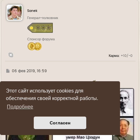
р
н
у
Sanek
т
ь
Генерал-полковник
с
я
к
н
Спонсор форума
а
ч
а
л
Карма:
+10/-0
у
Г
06 фев 2019, 16:59
д
е
Вот как нужно бороться с коммунизмом!
Этот сайт использует cookies для
обеспечения своей корректной работы.
Подробнее
Согласен