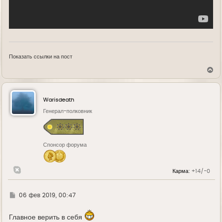
Показать ссылки на пост
В
е
р
н
у
Warisdeath
т
ь
Генерал-полковник
с
я
к
н
Спонсор форума
а
ч
а
л
Карма:
+14/-0
у
Г
06 фев 2019, 00:47
д
е
Главное верить в себя