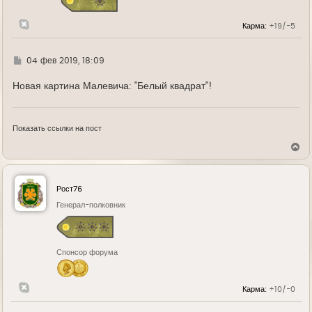
к
н
Карма:
+19/-5
а
ч
а
л
Г
04 фев 2019, 18:09
у
д
е
Новая картина Малевича: "Белый квадрат"!
Показать ссылки на пост
В
е
р
н
у
Рост76
т
ь
Генерал-полковник
с
я
к
н
Спонсор форума
а
ч
а
л
Карма:
+10/-0
у