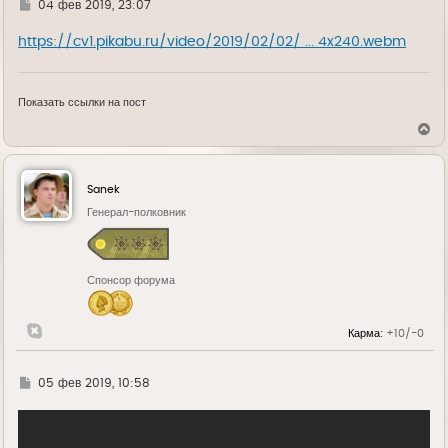
Г
04 фев 2019, 23:07
у
д
е
https://cv1.pikabu.ru/video/2019/02/02/ ... 4x240.webm
Показать ссылки на пост
В
е
р
н
у
Sanek
т
ь
Генерал-полковник
с
я
к
н
Спонсор форума
а
ч
а
л
Карма:
+10/-0
у
Г
05 фев 2019, 10:58
д
е