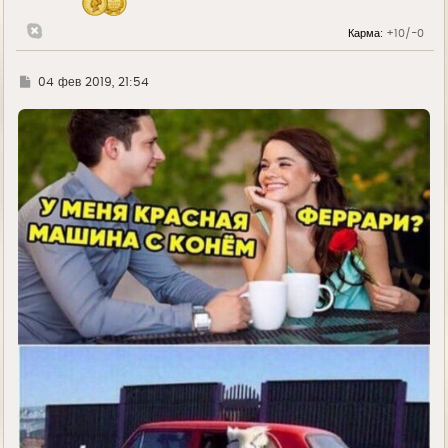
а
л
Карма:
+10/-0
у
Г
04 фев 2019, 21:54
д
е