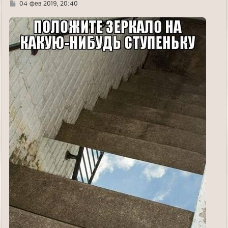
Г
04 фев 2019, 20:40
д
е