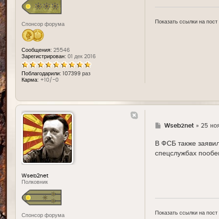
Показать ссылки на пост
Спонсор форума
Сообщения:
25546
Зарегистрирован:
01 дек 2016
Поблагодарили:
107399 раз
Карма:
+10/-0
Г
Wseb2net
»
25 ноя
д
е
В ФСБ также заявил
спецслужбах пообещ
Wseb2net
Полковник
Показать ссылки на пост
Спонсор форума