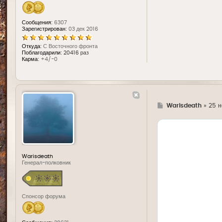
Сообщения:
6307
Зарегистрирован:
03 дек 2016
Откуда:
С Восточного фронта
Поблагодарили:
20416 раз
Карма:
+4/-0
Г
Warisdeath
»
25 н
д
е
Warisdeath
Генерал-полковник
Спонсор форума