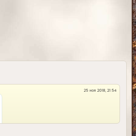
к
н
а
ч
а
л
у
25 ноя 2018, 21:54