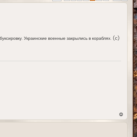
буксировку. Украинские военные закрылись в кораблях. (c)
В
е
р
н
у
т