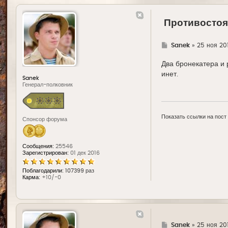
Противостоя
Г
Sanek
»
25 ноя 20
д
е
Два бронекатера и 
инет.
Sanek
Генерал-полковник
Показать ссылки на пост
Спонсор форума
Сообщения:
25546
Зарегистрирован:
01 дек 2016
Поблагодарили:
107399 раз
Карма:
+10/-0
Г
Sanek
»
25 ноя 201