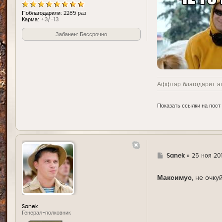
Поблагодарили:
2285 раз
Карма:
+3/-13
Забанен: Бессрочно
Аффтар благодарит а
Показать ссылки на пост
Г
Sanek
»
25 ноя 201
д
е
Максимус
, не очку
Sanek
Генерал-полковник