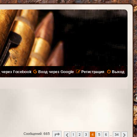
 через Facebook
Вход через Google
Регистрация
Выход
Страница
4
из
34
Сообщений: 665
1
2
3
4
5
6
…
34
Пред.
След.