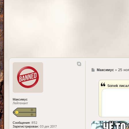
Г
Максимус
»
25 ноя
д
е
Sanek
писал
Максимус
Лейтенант
Сообщения:
852
Зарегистрирован:
03 дек 2017