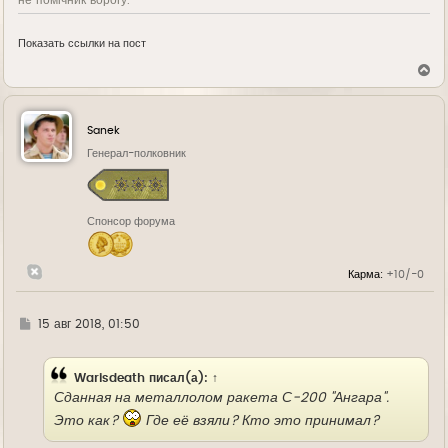
не помічник ворогу.
Показать ссылки на пост
В
е
р
н
у
Sanek
т
ь
Генерал-полковник
с
я
к
н
Спонсор форума
а
ч
а
л
Карма:
+10/-0
у
Г
15 авг 2018, 01:50
д
е
Warisdeath
писал(а):
↑
Сданная на металлолом ракета С-200 "Ангара".
Это как?
Где её взяли? Кто это принимал?