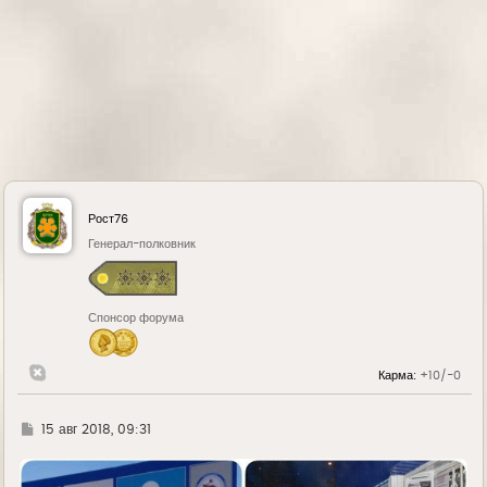
Рост76
Генерал-полковник
Спонсор форума
Карма:
+10/-0
Г
15 авг 2018, 09:31
д
е