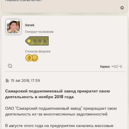
Показать ссылки на пост
В
е
р
н
у
Sanek
т
ь
Генерал-полковник
с
я
к
н
Спонсор форума
а
ч
а
л
Карма:
+10/-0
у
Г
15 авг 2018, 17:59
д
е
Самарский подшипниковый завод прекратит свою
деятельность в ноябре 2018 года
ОАО "Самарский подшипниковый завод" прекращает свою
деятельность из-за многочисленных задолженностей.
В августе этого года на предприятии начались массовые