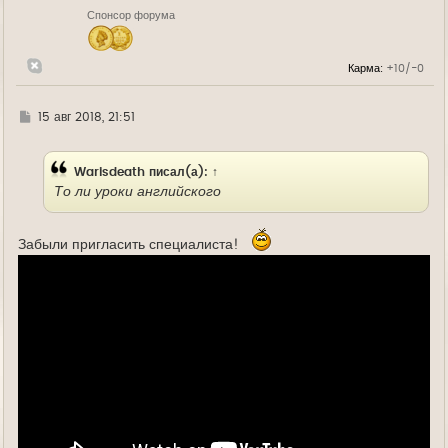
н
Спонсор форума
а
ч
а
л
Карма:
+10/-0
у
Г
15 авг 2018, 21:51
д
е
Warisdeath
писал(а):
↑
То ли уроки английского
Забыли пригласить специалиста!