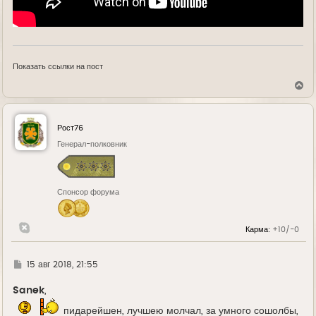
Показать ссылки на пост
В
е
р
н
у
Рост76
т
ь
Генерал-полковник
с
я
к
н
Спонсор форума
а
ч
а
л
Карма:
+10/-0
у
Г
15 авг 2018, 21:55
д
е
Sanek
,
пидарейшен, лучшею молчал, за умного сошолбы,