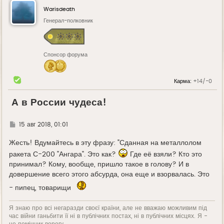
Warisdeath
Генерал-полковник
Спонсор форума
Карма:
+14/-0
А в России чудеса!
Г
15 авг 2018, 01:01
д
е
Жесть! Вдумайтесь в эту фразу: "Сданная на металлолом
ракета С-200 "Ангара". Это как?
Где её взяли? Кто это
принимал? Кому, вообще, пришло такое в голову? И в
довершение всего этого абсурда, она еще и взорвалась. Это
- пипец, товарищи
Я знаю про всі негаразди своєї країни, але не вважаю можливим під
час війни ганьбити її ні в публічних постах, ні в публічних місцях. Я -