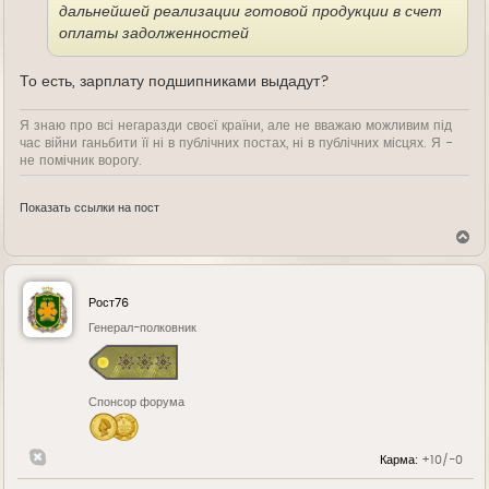
дальнейшей реализации готовой продукции в счет
оплаты задолженностей
То есть, зарплату подшипниками выдадут?
Я знаю про всі негаразди своєї країни, але не вважаю можливим під
час війни ганьбити її ні в публічних постах, ні в публічних місцях. Я -
не помічник ворогу.
Показать ссылки на пост
В
е
р
н
у
Рост76
т
ь
Генерал-полковник
с
я
к
н
Спонсор форума
а
ч
а
л
Карма:
+10/-0
у