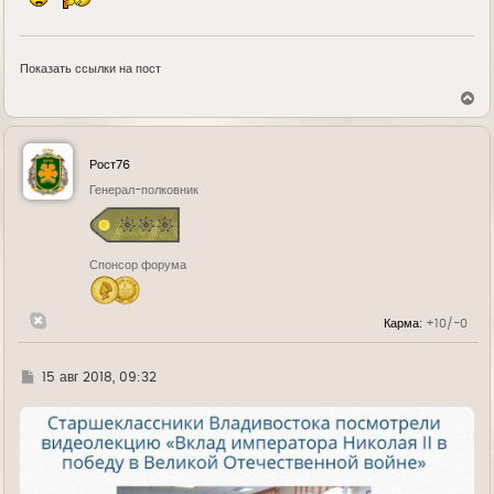
Показать ссылки на пост
В
е
р
н
у
Рост76
т
ь
Генерал-полковник
с
я
к
н
Спонсор форума
а
ч
а
л
Карма:
+10/-0
у
Г
15 авг 2018, 09:32
д
е