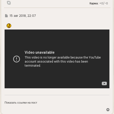
н
Карма:
+0/-0
а
ч
а
л
Г
15 авг 2018, 22:07
у
д
е
Показать ссылки на пост
В
е