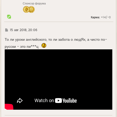
н
Спонсор форума
а
ч
а
л
Карма:
+14/-0
у
Г
15 авг 2018, 20:06
д
е
То ли уроки английского, то ли забота о людЯх, а чисто по-
русски - это пи***ц