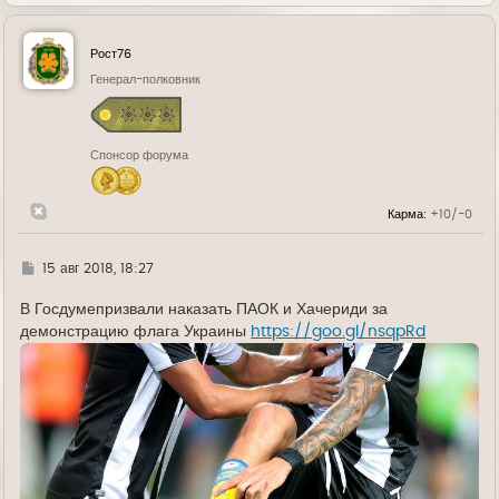
е
р
н
у
Рост76
т
ь
Генерал-полковник
с
я
к
н
Спонсор форума
а
ч
а
л
Карма:
+10/-0
у
Г
15 авг 2018, 18:27
д
е
В Госдумепризвали наказать ПАОК и Хачериди за
демонстрацию флага Украины
https://goo.gl/nsqpRd