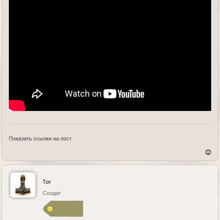
Показать ссылки на пост
В
е
р
н
у
Tor
т
ь
Солдат
с
я
к