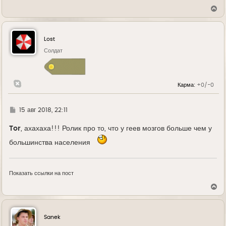
В
е
р
н
у
Lost
т
ь
Солдат
с
я
к
н
Карма:
+0/-0
а
ч
а
л
Г
15 авг 2018, 22:11
у
д
е
Tor
, ахахаха!!! Ролик про то, что у геев мозгов больше чем у
большинства населения
Показать ссылки на пост
В
е
р
н
у
Sanek
т