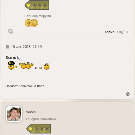
я
к
н
Спонсор форума
а
ч
а
л
Карма:
+10/-0
у
Г
15 авг 2018, 21:49
д
е
Sanek
,
оно
Показать ссылки на пост
В
е
р
н
у
Sanek
т
ь
Генерал-полковник
с
я
к