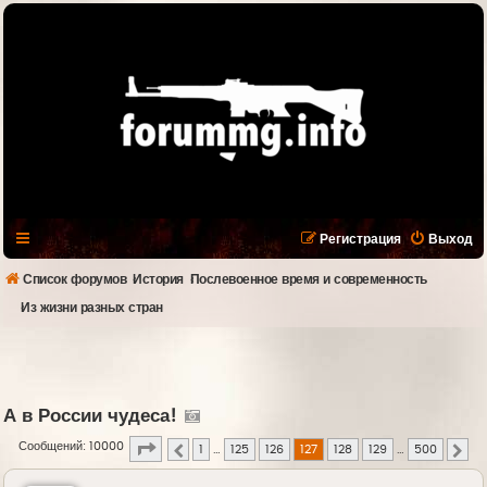
Регистрация
Выход
Список форумов
История
Послевоенное время и современность
Из жизни разных стран
А в России чудеса!
Страница
127
из
500
Сообщений: 10000
1
…
125
126
127
128
129
…
500
Пред.
Сле