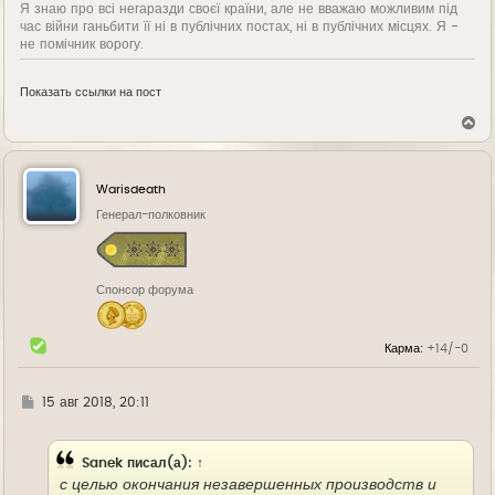
Я знаю про всі негаразди своєї країни, але не вважаю можливим під
час війни ганьбити її ні в публічних постах, ні в публічних місцях. Я -
не помічник ворогу.
Показать ссылки на пост
В
е
р
н
у
Warisdeath
т
ь
Генерал-полковник
с
я
к
н
Спонсор форума
а
ч
а
л
Карма:
+14/-0
у
Г
15 авг 2018, 20:11
д
е
Sanek
писал(а):
↑
с целью окончания незавершенных производств и