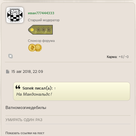
р
н
у
иван777444333
т
ь
Старший модератор
с
я
к
н
Спонсор форума
а
ч
а
л
Карма:
+6/-0
у
Г
15 авг 2018, 22:09
д
е
Sanek
писал(а):
↑
На Макдональдс!
Ватномозгиедебилы
УМИРАТЬ ОДИН РАЗ
Показать ссылки на пост