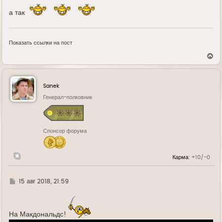
а так
Показать ссылки на пост
В
е
р
н
у
Sanek
т
ь
Генерал-полковник
с
я
к
н
Спонсор форума
а
ч
а
л
Карма:
+10/-0
у
Г
15 авг 2018, 21:59
д
е
На Макдональдс!