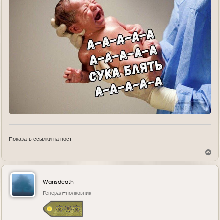
Показать ссылки на пост
В
е
р
н
у
Warisdeath
т
ь
Генерал-полковник
с
я
к