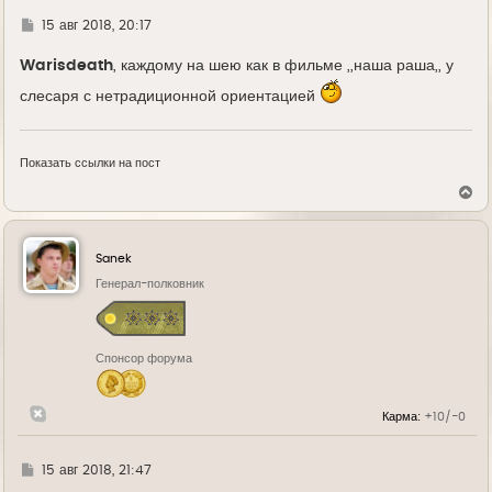
Г
15 авг 2018, 20:17
д
е
Warisdeath
, каждому на шею как в фильме ,,наша раша,, у
слесаря с нетрадиционной ориентацией
Показать ссылки на пост
В
е
р
н
у
Sanek
т
ь
Генерал-полковник
с
я
к
н
Спонсор форума
а
ч
а
л
Карма:
+10/-0
у
Г
15 авг 2018, 21:47
д