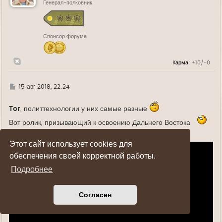
ь
Генерал-полковник
с
я
к
н
Спонсор форума
а
ч
а
л
Карма:
+10/-0
у
Г
15 авг 2018, 22:24
д
е
Tor
, политтехнологии у них самые разные
Вот ролик, призывающий к освоению Дальнего Востока
Этот сайт использует cookies для
обеспечения своей корректной работы.
Подробнее
Согласен