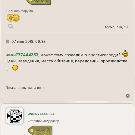
н
а
Спонсор форума
ч
а
л
у
Карма:
+10/-0
Г
07 июн 2018, 09:33
д
е
иван777444333
, может тему создадим о простихосподи?
Цены, заведения, места обитания, передовицы производства
...
Показать ссылки на пост
В
е
р
н
у
иван777444333
т
ь
Старший модератор
с
я
к