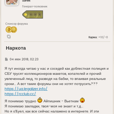
Sanek
Генерал-полковник
Спонсор форума
Карма:
+10/-0
Наркота
Г
04 июн 2018, 02:23
д
е
Я тут иногда читаю у нас и соседей как доблестная полиция и
СБУ трусят коллекционеров макетов, копателей и прочий
увлеченный люд, то разводя на бабки, то впаивая реальные
сроки... А вот такие форумы они не хотят потрусить???
https://ua.legalizer.info/
https://rcclub.cc/
Я понимаю трудно
Айпишник - Вьетнам
Я понимаю закладки, твоя-моя не знает и т.д...
Но я о%уел, как все сейчас налажено в интернете. И эти