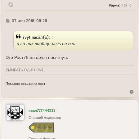
л
Карма:
+6/-0
у
Г
07 июн 2018, 09:26
д
е
rvyt
писал(а):
↑
и за них вообще речь не вел
Это Рост76 пытался посягнуть
УМИРАТЬ ОДИН РАЗ
Показать ссылки на пост
В
е
р
н
у
иван777444333
т
ь
Старший модератор
с
я
к
н
Спонсор форума