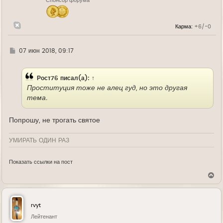
Спонсор форума
а
ч
а
л
Карма:
+6/-0
у
Г
07 июн 2018, 09:17
д
е
Рост76
писал(а):
↑
Проституция тоже не алец гуд, но это другая
тема.
Попрошу, не трогать святое
УМИРАТЬ ОДИН РАЗ
Показать ссылки на пост
В
е
р
н
у
rvyt
т
ь
Лейтенант