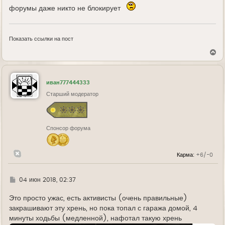
форумы даже никто не блокирует
Показать ссылки на пост
В
е
р
н
у
иван777444333
т
ь
Старший модератор
с
я
к
н
Спонсор форума
а
ч
а
л
Карма:
+6/-0
у
Г
04 июн 2018, 02:37
д
е
Это просто ужас, есть активисты (очень правильные)
закрашивают эту хрень, но пока топал с гаража домой, 4
минуты ходьбы (медленной), нафотал такую хрень