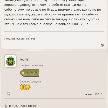
хорошего,доводится в чем то себе отказать,и лично
себе,потому что семью не будеш прижимать,это как то не по
мужски,а меленджеры этой х...ни не прижимают ни себя ни
семью,и не вчем себе не отказывают,ну а с тех кто сидит на
этой х..не с тех кроме анализа не поимееш ни....х...на
Показать ссылки на пост
В
е
р
н
у
Рост76
т
ь
Генерал-полковник
с
я
к
н
Спонсор форума
а
ч
а
л
Карма:
+10/-0
у
Г
07 июн 2018, 08:19