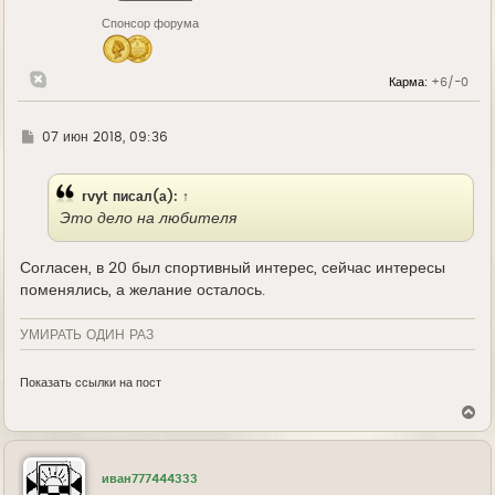
н
Спонсор форума
а
ч
а
л
Карма:
+6/-0
у
Г
07 июн 2018, 09:36
д
е
rvyt
писал(а):
↑
Это дело на любителя
Согласен, в 20 был спортивный интерес, сейчас интересы
поменялись, а желание осталось.
УМИРАТЬ ОДИН РАЗ
Показать ссылки на пост
В
е
р
н
у
иван777444333
т