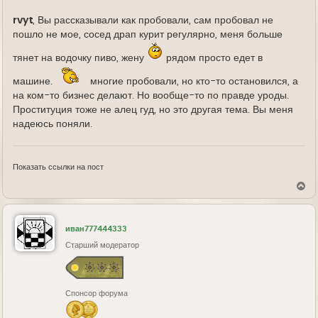
д
е
rvyt
, Вы рассказывали как пробовали, сам пробовал не
пошло не мое, сосед драп курит регулярно, меня больше
тянет на водочку пиво, жену
рядом просто едет в
машине.
многие пробовали, но кто-то остановился, а
на ком-то бизнес делают. Но вообще-то по правде уроды.
Проституция тоже не алец гуд, но это другая тема. Вы меня
надеюсь поняли.
Показать ссылки на пост
В
е
р
н
у
иван777444333
т
ь
Старший модератор
с
я
к
н
Спонсор форума
а
ч
а