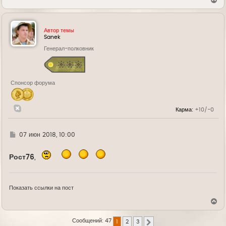
е
р
н
у
Автор темы
т
Sanek
ь
Генерал-полковник
с
я
к
н
а
Спонсор форума
ч
а
л
у
Карма:
+10/-0
Г
07 июн 2018, 10:00
д
е
Рост76
,
Показать ссылки на пост
В
е
р
Сообщений: 47
1
2
3
н
След.