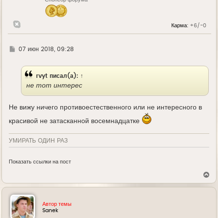
а
ч
а
л
Карма:
+6/-0
у
Г
07 июн 2018, 09:28
д
е
rvyt
писал(а):
↑
не тот интерес
Не вижу ничего противоестественного или не интересного в
красивой не затасканной восемнадцатке
УМИРАТЬ ОДИН РАЗ
Показать ссылки на пост
В
е
р
н
у
Автор темы
т
Sanek
ь