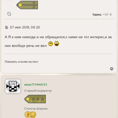
с
я
к
н
Карма:
+4/-0
а
ч
а
л
Г
07 июн 2018, 09:20
у
д
е
А Я к ним никогда и не обращался,с ними не тот интерес,и за
них вообще речь не вел
Показать ссылки на пост
В
е
р
н
у
иван777444333
т
ь
Старший модератор
с
я
к
н
Спонсор форума
а
ч
а