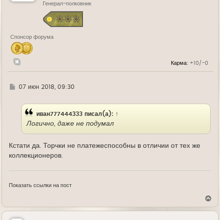
Генерал-полковник
с
я
к
н
а
Спонсор форума
ч
а
л
у
Карма:
+10/-0
Г
07 июн 2018, 09:30
д
е
иван777444333
писал(а):
↑
Логично, даже не подумал
Кстати да. Торчки не платежеспособны в отличии от тех же
коллекционеров.
Показать ссылки на пост
В
е
р
н