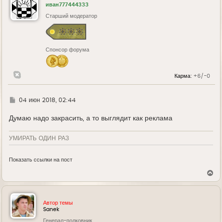
иван777444333
Старший модератор
Спонсор форума
Карма:
+6/-0
Г
04 июн 2018, 02:44
д
е
Думаю надо закрасить, а то выглядит как реклама
УМИРАТЬ ОДИН РАЗ
Показать ссылки на пост
В
е
р
н
у
Автор темы
т
Sanek
ь
Генерал-полковник
с