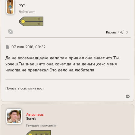
у
rvyt
т
ь
Лейтенант
с
я
к
н
Карма:
+4/-0
а
ч
а
л
Г
07 июн 2018, 09:32
у
д
е
Да не восемнадцадке дело,там пришел она знает что Ты
хочеш,Ты знаеш что она хочет,да и за деньги ,секс меня
никогда не превлекал.Это дело на любителя
Показать ссылки на пост
В
е
р
н
у
Автор темы
т
Sanek
ь
Генерал-полковник
с
я
к