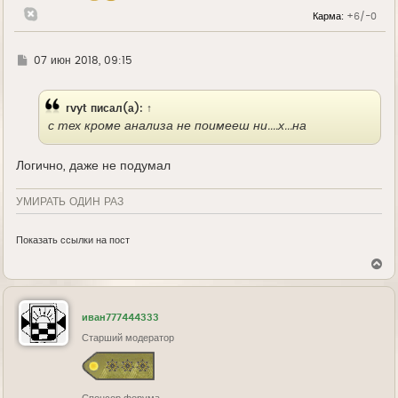
л
Карма:
+6/-0
у
Г
07 июн 2018, 09:15
д
е
rvyt
писал(а):
↑
с тех кроме анализа не поимееш ни....х...на
Логично, даже не подумал
УМИРАТЬ ОДИН РАЗ
Показать ссылки на пост
В
е
р
н
у
иван777444333
т
ь
Старший модератор
с
я
к
н