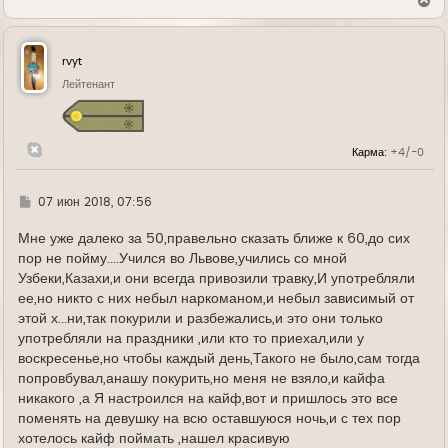
В
е
р
н
у
rvyt
т
ь
Лейтенант
с
я
к
н
Карма:
+4/-0
а
ч
а
л
Г
07 июн 2018, 07:56
у
д
е
Мне уже далеко за 50,правельно сказать ближе к 60,до сих
пор не пойму....Учился во Львове,учились со мной
Узбеки,Казахи,и они всегда привозили травку,И употребляли
ее,но никто с них небыл наркоманом,и небыл зависимый от
этой х...ни,так покурили и разбежались,и это они только
употребляли на праздники ,или кто то приехал,или у
воскресенье,но чтобы каждый день,Такого не было,сам тогда
попровбувал,анашу покурить,но меня не взяло,и кайфа
никакого ,а Я настроился на кайф,вот и пришлось это все
поменять на девушку на всю оставшуюся ночь,и с тех пор
хотелось кайф поймать ,нашел красивую