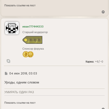
Показать ссылки на пост
В
е
р
н
у
иван777444333
т
ь
Старший модератор
с
я
к
н
Спонсор форума
а
ч
а
л
Карма:
+6/-0
у
Г
04 июн 2018, 03:03
д
е
Уроды, одним словом
УМИРАТЬ ОДИН РАЗ
Показать ссылки на пост