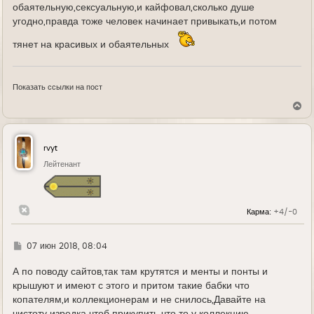
обаятельную,сексуальную,и кайфовал,сколько душе
угодно,правда тоже человек начинает привыкать,и потом
тянет на красивых и обаятельных
Показать ссылки на пост
В
е
р
н
у
rvyt
т
ь
Лейтенант
с
я
к
н
Карма:
+4/-0
а
ч
а
л
Г
07 июн 2018, 08:04
у
д
е
А по поводу сайтов,так там крутятся и менты и понты и
крышуют и имеют с этого и притом такие бабки что
копателям,и коллекционерам и не снилось,Давайте на
чистоту изредка чтоб прикупить что то у коллекцию