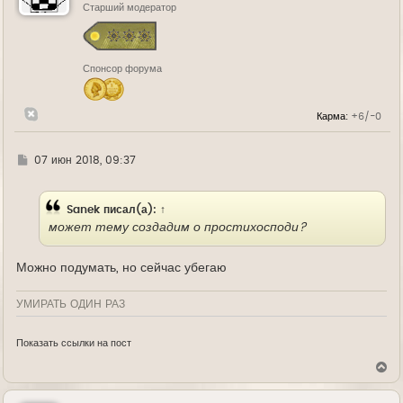
ь
Старший модератор
с
я
к
н
Спонсор форума
а
ч
а
л
Карма:
+6/-0
у
Г
07 июн 2018, 09:37
д
е
Sanek
писал(а):
↑
может тему создадим о простихосподи?
Можно подумать, но сейчас убегаю
УМИРАТЬ ОДИН РАЗ
Показать ссылки на пост
В
е
р