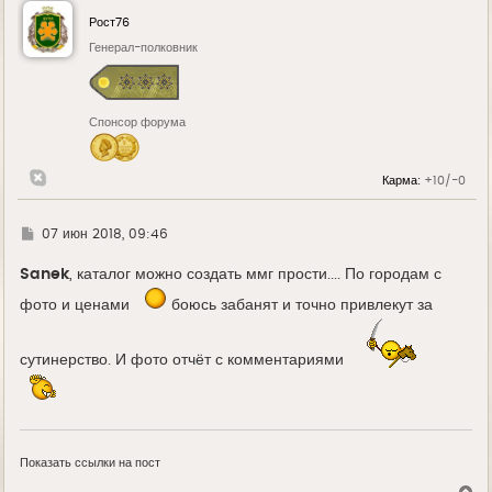
н
у
Рост76
т
ь
Генерал-полковник
с
я
к
н
Спонсор форума
а
ч
а
л
Карма:
+10/-0
у
Г
07 июн 2018, 09:46
д
е
Sanek
, каталог можно создать ммг прости.... По городам с
фото и ценами
боюсь забанят и точно привлекут за
сутинерство. И фото отчёт с комментариями
Показать ссылки на пост
В