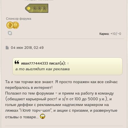
я
к
н
а
Спонсор форума
ч
а
л
у
Карма:
+10/-0
Г
04 июн 2018, 02:49
д
е
иван777444333
писал(а):
↑
а то выглядит как реклама
Та и так торчки все знают. Я просто поражен как все сейчас
перебралось в интернет!
Полазил по тем форумам - и прием на работу в команду
(обещают карьерный рост! и з/п от 100 до 5000 у.е.), и
голые деффки с рекламными надписями маркером на
ляжках "i love торч-шоп", и акции с призами, и развернутые
отзывы о товаре...