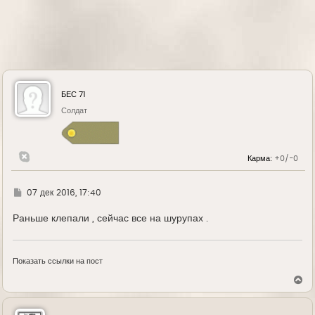
БЕС 71
Солдат
Карма:
+0/-0
Г
07 дек 2016, 17:40
д
е
Раньше клепали , сейчас все на шурупах .
Показать ссылки на пост
В
е
р
н