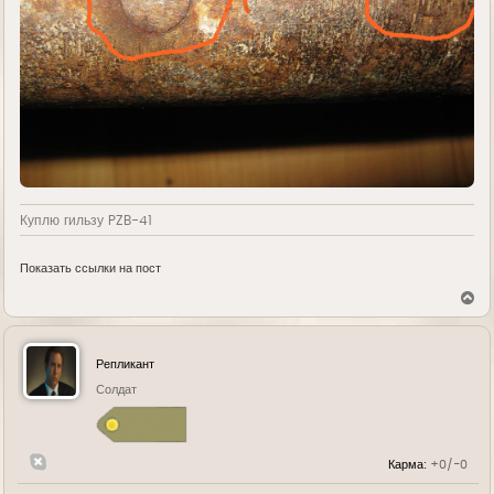
Куплю гильзу PZB-41
Показать ссылки на пост
В
е
р
н
у
Репликант
т
ь
Солдат
с
я
к
н
Карма:
+0/-0
а
ч