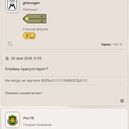
у
gillewagen
т
ь
Лейтенант
с
я
к
н
Спонсор форума
а
ч
а
л
Карма:
+0/-0
у
Г
26 фев 2018, 11:55
д
е
Клейма присутствуют?
Ни когда не крутите ВОПы!!!!!!!!!НИКОГДА!!!!
Показать ссылки на пост
В
е
р
н
у
Рост76
т
ь
Генерал-полковник
с