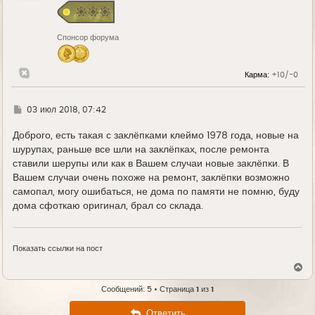
я
к
н
Спонсор форума
а
ч
а
л
Карма:
+10/-0
у
Г
03 июл 2018, 07:42
д
е
Доброго, есть такая с заклёпками клеймо 1978 года, новые на
шурупах, раньше все шли на заклёпках, после ремонта
ставили шерупы или как в Вашем случаи новые заклёпки. В
Вашем случаи очень похоже на ремонт, заклёпки возможно
самопал, могу ошибаться, не дома по памяти не помню, буду
дома сфоткаю оригинал, брал со склада.
Показать ссылки на пост
В
е
р
Сообщений: 5 • Страница
1
из
1
н
у
Ответить