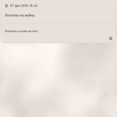
а
л
Г
07 дек 2016, 16:42
у
д
е
Лопатка на войну.
Показать ссылки на пост
В
е
р
н
у
т
ь
с
я
к
н
а
ч
а
л
у