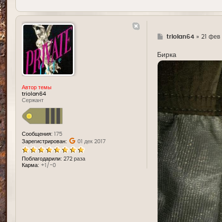
Г
triolan64
»
21 фев
д
е
Бирка
Автор темы
triolan64
Сержант
Сообщения:
175
Зарегистрирован:
01 дек 2017
Поблагодарили:
272 раза
Карма:
+1/-0