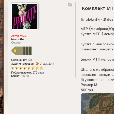
Комплект МТ
Г
triolan64
»
21 фев
д
е
MTP (мембрана)Ор
Куртка МТП (мембр
Автор темы
triolan64
Сержант
Куртка с мембрано
позволяет отводит
Брюки МТП непром
Сообщения:
175
Зарегистрирован:
01 дек 2017
Штаны с мембраной
Поблагодарили:
272 раза
позволяет отводит
Карма:
+1/-0
б/у,состояние на 4
Размер М
600грн