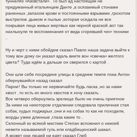
туннелях «Азовстали» . То был ад настоящий не
придуманный итальянцем Данте ,а осязаемый стонами
раненных ,запахом крови и постоянными взрывами ,грохотом
выстрелов .дымом и пылью ,которая оседала не все
покрывая лица живых мертвых как черной краской..вот так
нахлынули те воспоминания от вида сгоревшей «их» техники
..
Ну и черт с ними обойдем сказал Павло наша задача выйти к
тому вон дому он указал вдаль виите вон «свечка» желтого
цвета? Туда идём а дальше он сверился с картой .
Они шли себе посредине улицы в среднем темпе пока Антон
обернувшийся назад сказал
Парни! Вы только не нервничайте будь ласка ,но за нами
хвост ..то есть их много хвостов я хочу сказать .
Все четверо обернулись зрелище было не очень приятное
За ними на некотором отдалении следовала приличная стая
собак, худых поджарых ,они и на собак то как не походили,
морды узкие длинные ,глаза какие то ..
Склонный ко всякой мистике Степан вспомнил о некоей
нежити называемой гуль или кладбищенский шакал..
А может они людей ни едят сказал Глеб