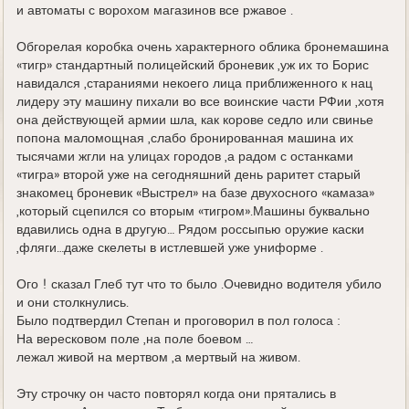
и автоматы с ворохом магазинов все ржавое .
Обгорелая коробка очень характерного облика бронемашина
«тигр» стандартный полицейский броневик ,уж их то Борис
навидался ,стараниями некоего лица приближенного к нац
лидеру эту машину пихали во все воинские части РФии ,хотя
она действующей армии шла, как корове седло или свинье
попона маломощная ,слабо бронированная машина их
тысячами жгли на улицах городов ,а радом с останками
«тигра» второй уже на сегодняшний день раритет старый
знакомец броневик «Выстрел» на базе двухосного «камаза»
,который сцепился со вторым «тигром».Машины буквально
вдавились одна в другую… Рядом россыпью оружие каски
,фляги…даже скелеты в истлевшей уже униформе .
Ого ! сказал Глеб тут что то было .Очевидно водителя убило
и они столкнулись.
Было подтвердил Степан и проговорил в пол голоса :
На вересковом поле ,на поле боевом …
лежал живой на мертвом ,а мертвый на живом.
Эту строчку он часто повторял когда они прятались в