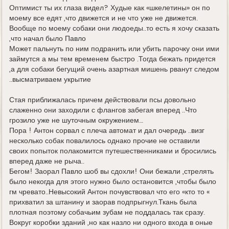
Оптимист ты их глаза видел? Худые как «шкелетины» он по
моему все едят ,что движется и не что уже не движется.
Вообще по моему собаки они людоеды..то есть я хочу сказать
,что начал было Павло
Может пальнуть по ним подранить или убить парочку они ими
займутся а мы тем временем быстро .Тогда бежать придется
,а для собаки бегущий очень азартная мишень рванут следом
..высматриваем укрытие
Стая приближалась причем действовали псы довольно
слаженно они заходили с флангов забегая вперед ..Что
грозило уже не шуточным окружением…
Пора ! Антон сорвал с плеча автомат и дал очередь ..визг
несколько собак повалилось однако прочие не оставили
своих попыток полакомится путешественниками и бросились
вперед даже не рыча..
Бегом! Заорал Павло шоб вы сдохли! Они бежали ,стрелять
было некогда для этого нужно было остановится ,чтобы было
гм чревато..Невысокий Антон почувствовал что его «кто то «
прихватил за штанину и заорав подпрыгнул.Ткань была
плотная поэтому собачьим зубам не поддалась так сразу.
Вокруг коробки зданий ,но как назло ни одного входа в оные