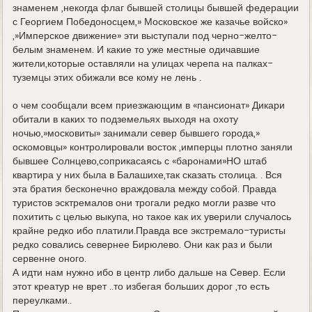
знаменем ,некогда флаг бывшей столицы бывшей федерации
с Георгием Победоносцем,» Московское же казачье войско»
,»Имперское движение» эти выступали под черно-желто-
белым знаменем. И какие то уже местные одичавшие
жители,которые оставляли на улицах черепа на палках-
туземцы этих обижали все кому не лень .
о чем сообщали всем приезжающим в «пансионат» Дикари
обитали в каких то подземельях выходя на охоту
ночью,»московиты» занимали север бывшего города,»
оскомовцы» контролировали восток ,имперцы плотно заняли
бывшее Солнцево,соприкасаясь с «баронами»НО штаб
квартира у них была в Балашихе,так сказать столица. . Вся
эта братия бесконечно враждовала между собой. Правда
туристов эсктремалов они трогали редко могли разве что
похитить с целью выкупа, но такое как их уверили случалось
крайне редко ибо платили.Правда все экстремало-туристы
редко совались севернее Бирюлево. Они как раз и были
сервенне оного.
А идти нам нужно ибо в центр либо дальше на Север. Если
этот креатур не врет ..то избегая больших дорог ,то есть
переулками..