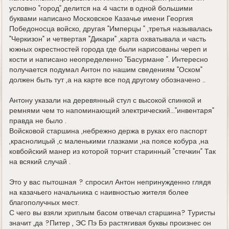
условно "город" делится на 4 части в одной большими
буквами написано Московское Казачье имени Георгия
Победоносца войско, другая "Имперцы " ,третья называлась
"Черкизон" и четвертая "Дикари" ,карта охватывала и часть
южных окрестностей города где были нарисованы череп и
кости и написано неопределенно "Басурмане ". Интересно
получается подумал Антон по нашим сведениям "Оском"
должен быть тут ,а на карте все под другому обозначено ..
Антону указали на деревянный стул с высокой спинкой и
ремнями чем то напоминающий электрический..."инвентаря"
правда не было .
Войсковой старшина ,небрежно держа в руках его паспорт
,краснолицый ,с маленькими глазками ,на поясе кобура ,на
ковбойский манер из которой торчит старинный "стечкин" Так
на всякий случай .
Это у вас пытошная ? спросил Антон непринужденно глядя
на казачьего начальника с наивностью жителя более
благополучных мест.
С чего вы взяли хриплым басом отвечал старшина? Туристы
значит ,да ?Питер , ЭС Пэ Бэ растягивая буквы произнес он