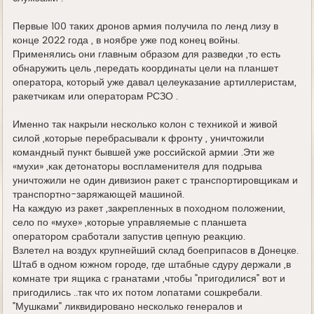
Первые 100 таких дронов армия получила по ленд лизу в
конце 2022 года , в ноябре уже под конец войны.
Применялись они главным образом для разведки ,то есть
обнаружить цель ,передать координаты цели на планшет
оператора, который уже давал целеуказание артиллеристам,
ракетчикам или операторам РСЗО .
Именно так накрыли несколько колон с техникой и живой
силой ,которые перебрасывали к фронту , уничтожили
командный пункт бывшей уже российской армии .Эти же
«мухи» ,как детонаторы воспламенителя для подрыва
уничтожили не один дивизион ракет с транспортировщикам и
транспортно-заряжающей машиной.
На каждую из ракет ,закрепленных в походном положении,
село по «мухе» ,которые управляемые с планшета
оператором сработали запустив цепную реакцию.
Взлетел на воздух крупнейший склад боеприпасов в Донецке.
Штаб в одном южном городе, где штабные сдуру держали ,в
комнате три ящика с гранатами ,чтобы "пригодилися" вот и
пригодились ..так что их потом лопатами сошкребали.
"Мушками" ликвидировано несколько генералов и