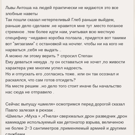
д
е
Львы Антоша на людей практически не кидаются это все
злобные наветы
Так пошли сказал нетерпеливый Глеб раньше выйдем,
раньше дело сделаем .не нравится мне тут .место поганое
стремное ..тем более идти нам, учитывая всю местную
специфику -недавно коробка ползала , придется вот такими
вот "зигзагами" с остановкой на ночлег. чтобы ни на кого не
нарваться ,себя не выдать ..
А можно ли этому верить ? спросил Степан
Ему деваться некуда ..ту он оставаться не хочет ,по живости
характера уже многим успел надоесть.
Но и отпускать его ,согласись тоже.. или он так осознал и
раскаялся, что сам готов отсидеть?
На месте решим ..но дело того стоит иначе бы начальство
нас сюда не отправило .
Сейчас выпущу «шмеля» осмотримся перед дорогой сказал
Павло залезая в рюкзак .
«Шмель» ,»Муха » ,»Пчела» сверхмалых дрон разведчик ,дрон
камикадзе используемый как детонатор взрыва, величиною
не более 2-3 сантиметров ,применяемый армией и другими
службами .