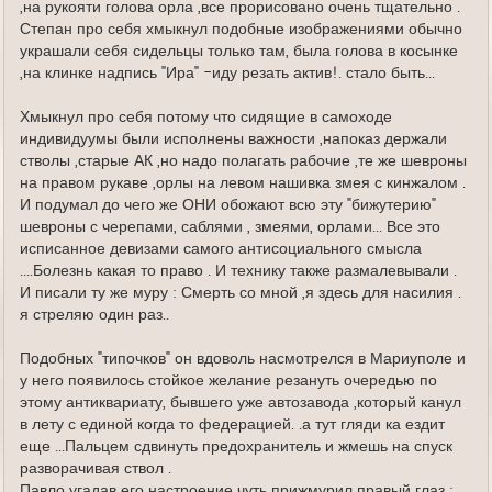
,на рукояти голова орла ,все прорисовано очень тщательно .
Степан про себя хмыкнул подобные изображениями обычно
украшали себя сидельцы только там, была голова в косынке
,на клинке надпись "Ира" -иду резать актив!. стало быть...
Хмыкнул про себя потому что сидящие в самоходе
индивидуумы были исполнены важности ,напоказ держали
стволы ,старые АК ,но надо полагать рабочие ,те же шевроны
на правом рукаве ,орлы на левом нашивка змея с кинжалом .
И подумал до чего же ОНИ обожают всю эту "бижутерию"
шевроны с черепами, саблями , змеями, орлами... Все это
исписанное девизами самого антисоциального смысла
....Болезнь какая то право . И технику также размалевывали .
И писали ту же муру : Смерть со мной ,я здесь для насилия .
я стреляю один раз..
Подобных "типочков" он вдоволь насмотрелся в Мариуполе и
у него появилось стойкое желание резануть очередью по
этому антиквариату, бывшего уже автозавода ,который канул
в лету с единой когда то федерацией. .а тут гляди ка ездит
еще ...Пальцем сдвинуть предохранитель и жмешь на спуск
разворачивая ствол .
Павло угадав его настроение чуть прижмурил правый глаз :