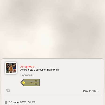
а
ч
а
л
у
Автор темы
Александр Сергеевич Перижняк
Полковник
Карма:
+8/-0
Г
25 июн 2022, 01:35