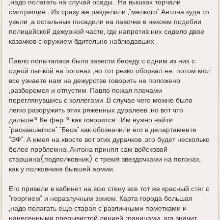
,надо полагать на случай осады . На вышках торчали
смотрящие . Их сразу же разделили ,"мелкого" Антона куда то
увели ,а остальных посадили на лавочке в некоем подобии
полицейской дежурной части, где напротив них сидело двое
казачков с оружием бдительно наблюдавших .
Павло попыталася было завести беседу с одним из них с
одной лычкой на погонах ,но тот резко оборвал ее: потом мол
все узнаете нам на дежурстве говорить не положено
,разберемся и отпустим. Павло пожал плечами
переглянувшись с коллегами .В случае чего можно было
легко разоружить этих ряженных дуралеев ,но вот что
дальше? Ке фер ? как говорится . Им нужно найти
"раскавшегося" "Беса" как обозначили его в департаменте
"ЭФ". А имея на хвосте вот этих дурачков ,это будет несколько
более проблемно. Антона принял сам войсковой
старшина(подполковник) с тремя звездочками на погонах,
как у полковника бывшей армии.
Его привели в кабинет на всю стену все тот же красный стяг с
"георгием" и неразлучным змием. Карта города большая
,надо полагать еще старая с различными пометками и
нанесенными прерывистой линией границами ,ага значит