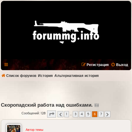
Регистрация
Выход
Список форумов
История
Альтернативная история
Скоропадский работа над ошибками.
Страница
6
из
7
Сообщений: 128
1
…
3
4
5
6
7
Пред.
След.
Автор темы