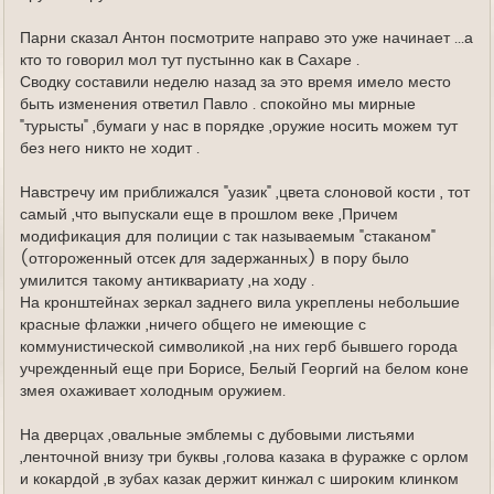
Парни сказал Антон посмотрите направо это уже начинает ...а
кто то говорил мол тут пустынно как в Сахаре .
Сводку составили неделю назад за это время имело место
быть изменения ответил Павло . спокойно мы мирные
"турысты" ,бумаги у нас в порядке ,оружие носить можем тут
без него никто не ходит .
Навстречу им приближался "уазик" ,цвета слоновой кости , тот
самый ,что выпускали еще в прошлом веке ,Причем
модификация для полиции с так называемым "стаканом"
(отгороженный отсек для задержанных) в пору было
умилится такому антиквариату ,на ходу .
На кронштейнах зеркал заднего вила укреплены небольшие
красные флажки ,ничего общего не имеющие с
коммунистической символикой ,на них герб бывшего города
учрежденный еще при Борисе, Белый Георгий на белом коне
змея охаживает холодным оружием.
На дверцах ,овальные эмблемы с дубовыми листьями
,ленточной внизу три буквы ,голова казака в фуражке с орлом
и кокардой ,в зубах казак держит кинжал с широким клинком