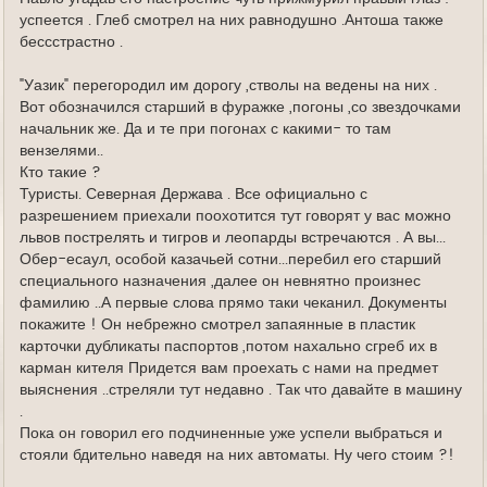
успеется . Глеб смотрел на них равнодушно .Антоша также
бессстрастно .
"Уазик" перегородил им дорогу ,стволы на ведены на них .
Вот обозначился старший в фуражке ,погоны ,со звездочками
начальник же. Да и те при погонах с какими- то там
вензелями..
Кто такие ?
Туристы. Северная Держава . Все официально с
разрешением приехали поохотится тут говорят у вас можно
львов пострелять и тигров и леопарды встречаются . А вы...
Обер-есаул, особой казачьей сотни...перебил его старший
специального назначения ,далее он невнятно произнес
фамилию ..А первые слова прямо таки чеканил. Документы
покажите ! Он небрежно смотрел запаянные в пластик
карточки дубликаты паспортов ,потом нахально сгреб их в
карман кителя Придется вам проехать с нами на предмет
выяснения ..стреляли тут недавно . Так что давайте в машину
.
Пока он говорил его подчиненные уже успели выбраться и
стояли бдительно наведя на них автоматы. Ну чего стоим ?!