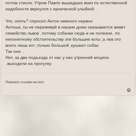
потом стихло. Утром Павло вышедших вниз по естественной
надобности вернулся с ернической улыбкой ..
Что, опять? спросил Антон немного нервно
Антоша ,ты не переживай в нашем доме оказывается живет
семейство львов ..потому собачки сюда и не полезли.. по
непонятному обстоятельству эти большие коты ,а лев это
всего лишь кот ,только большой ,кушают собак.
Так они ..
Нет, за два подъезда от нас у них утренний моцион
..выходили на прогулку.
Показать ссылки на пост
В
е
р
н
у
т
ь
с
я
к
н