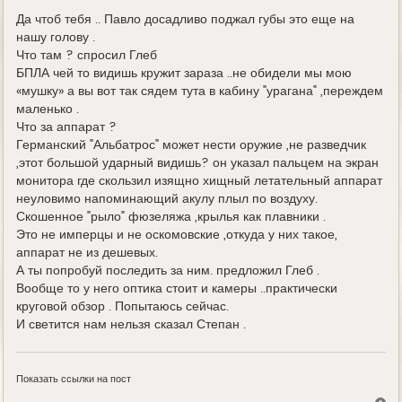
Да чтоб тебя .. Павло досадливо поджал губы это еще на
нашу голову .
Что там ? спросил Глеб
БПЛА чей то видишь кружит зараза ..не обидели мы мою
«мушку» а вы вот так сядем тута в кабину "урагана" ,переждем
маленько .
Что за аппарат ?
Германский "Альбатрос" может нести оружие ,не разведчик
,этот большой ударный видишь? он указал пальцем на экран
монитора где скользил изящно хищный летательный аппарат
неуловимо напоминающий акулу плыл по воздуху.
Скошенное "рыло" фюзеляжа ,крылья как плавники .
Это не имперцы и не оскомовские ,откуда у них такое,
аппарат не из дешевых.
А ты попробуй последить за ним. предложил Глеб .
Вообще то у него оптика стоит и камеры ..практически
круговой обзор . Попытаюсь сейчас.
И светится нам нельзя сказал Степан .
Показать ссылки на пост