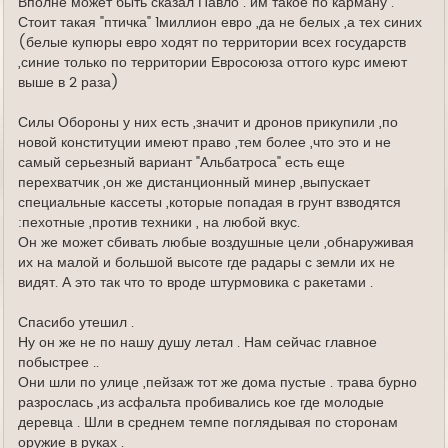
Вполне может быть сказал Павло . им такое по карману .
Стоит такая "птичка" 1миллион евро ,да не белых ,а тех синих
(белые купюры евро ходят по территории всех государств
,синие только по территории Евросоюза оттого курс имеют
выше в 2 раза)
Силы Обороны у них есть ,значит и дронов прикупили ,по
новой конституции имеют право ,тем более ,что это и не
самый серьезный вариант "Альбатроса" есть еще
перехватчик ,он же дистанционный минер ,выпускает
специальные кассеты ,которые попадая в грунт взводятся
:пехотные ,против техники , на любой вкус.
Он же может сбивать любые воздушные цели ,обнаруживая
их на малой и большой высоте где радары с земли их не
видят. А это так что то вроде штурмовика с ракетами .
Спасибо утешил .
Ну он же не по нашу душу летал . Нам сейчас главное
побыстрее ..
Они шли по улице ,пейзаж тот же дома пустые . трава бурно
разрослась ,из асфальта пробивались кое где молодые
деревца . Шли в среднем темпе поглядывая по сторонам
оружие в руках .