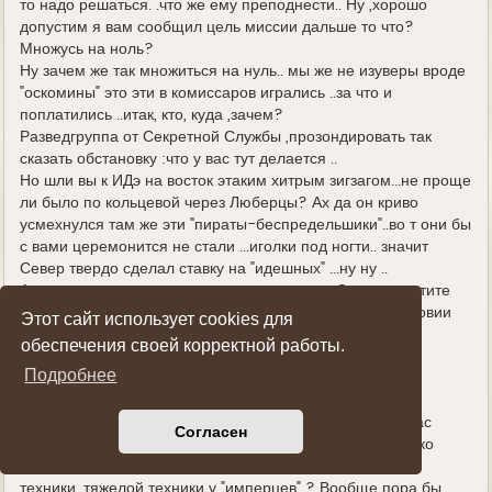
то надо решаться. .что же ему преподнести.. Ну ,хорошо
допустим я вам сообщил цель миссии дальше то что?
Множусь на ноль?
Ну зачем же так множиться на нуль.. мы же не изуверы вроде
"оскомины" это эти в комиссаров игрались ..за что и
поплатились ..итак, кто, куда ,зачем?
Разведгруппа от Секретной Службы ,прозондировать так
сказать обстановку :что у вас тут делается ..
Но шли вы к ИДэ на восток этаким хитрым зигзагом...не проще
ли было по кольцевой через Люберцы? Ах да он криво
усмехнулся там же эти "пираты-беспредельшики"..во т они бы
с вами церемонится не стали ...иголки под ногти.. значит
Север твердо сделал ставку на "идешных" ...ну ну ..
А это я уже не знаю ..на кого сделал ставку Север простите
..но вы ин не атаман казачьего войска и не вождь Московии
Этот сайт использует cookies для
,чтобы я вам все рассказывал .
обеспечения своей корректной работы.
Подробнее
Но и не серьезная фигура ,чтобы встречаться с самим
лидером .слабое звено ухмыльнулся старшина.
Ну ,это зря вы так сколько штыков ,простите сабель у вас
Согласен
,казаки же всегда ассоциировались с кавалерией. "только
шашка казаку во степи подруга.." ? а сколько штыков и
техники ,тяжелой техники у "имперцев" ? Вообще пора бы