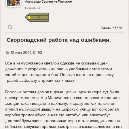
Александр Сергеевич Перижняк
Полковник
Карма:
+8/-0
Скоропадский работа над ошибками.
Г
12 июн 2022, 01:53
д
е
Все в камуфляжной светлой одежде не сковывающей
движения с укороченными очень удобными автоматами
«штейр» для городского боя. Первые шаги по поросшему
травой асфальту в трещинах и ямах.
Горелые остовы домов и дома целые ,архитектура тут была
посовременнее чем в Мариуполе.но все же воспоминания и
эмоции такая вещь они нахлынули сразу же как только он
ступил на суходол ,вышли на широкую улицу вот обгорелая
коробка троллейбуса ,а нет это автобус или электробус
,троллейбусы здесь стараниями мэра стали изводить еще до
войны.легковушки горелые ,смотри ты и каски валяются а вот