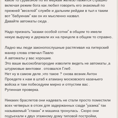
какое то сурьезное по их меркам железо пыжится страшно
включая режим бога как любил говорить его знакомый по
прежней "веселой" службе и дальним рейдам в тыл к таким
вот "бабуинам" как он их мысленно назвал.
Давайте автоматы сюда .
Надо признать "казаки особой сотни" в общем то имели
некую выручку и держали их на прицеле в общем то справно..
Ладно мы люди законопослушные растягивая на питерский
манер слова отвечал Павло
А автоматы у вас хорошие.
Это ваше высокоблагородие изволите видеть не автоматы ,а
штурмовые винтовки . отозвался Глеб .
Нет ну в самом деле ,что такое ? снова возник Антон
Проедете к нам в штаб к атаману московского казачьего
войска и там побеседуем мирно и отпустим вас .
Рутинная проверка.
Никаких браслетов они надевать не стали просто поместили
всех четверых в отсек для задержанных сзади "уазика" так
называемый "стакан" и машина тронулась . Скоро они
подъехали к двух этажному дому типовой постройки,