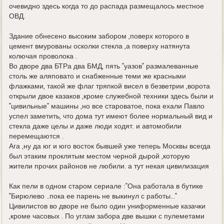
очевидно здесь когда то до распада размещалось местное
ОВД.
Здание обнесено высоким забором ,поверх которого в
цемент вмурованы осколки стекла ,а поверху натянута
колючая проволока .
Во дворе два БТРа два БМД, пять "уазов" размалеванные
столь же аляповато и снабженные теми же красными
флажками, такой же флаг тряпкой висел в безветрии ,ворота
открыли двое казаков ,кроме служебной техники здесь были и
"цивильные" машины ,но все староватое, пока ехали Павло
успел заметить, что дома тут имеют более нормальный вид и
стекла даже целы и даже люди ходят. и автомобили
перемещаются .
Ага ,ну да юг и юго восток бывшей уже теперь Москвы всегда
был этаким проклятым местом черной дырой ,которую
жители прочих районов не любили. а тут некая цивилизация
Как пели в одном старом сериале :"Она работала в бутике
"Бирюлево ..пока ее парень не выкинул с работы..."
Цивилистов во дворе не было один униформенные казачки
,кроме часовых . По углам забора две вышки с пулеметами