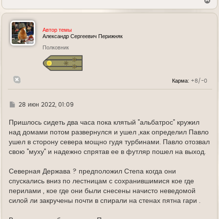
В
е
р
н
у
Автор темы
т
Александр Сергеевич Перижняк
ь
Полковник
с
я
к
н
а
Карма:
+8/-0
ч
а
л
у
Г
28 июн 2022, 01:09
д
е
Пришлось сидеть два часа пока клятый "альбатрос" кружил
над домами потом развернулся и ушел ,как определил Павло
ушел в сторону севера мощно гудя турбинами. Павло отозвал
свою "муху" и надежно спрятав ее в футляр пошел на выход.
Северная Держава ? предположил Степа когда они
спускались вниз по лестницам с сохранившимися кое где
перилами , кое где они были снесены начисто неведомой
силой ли закручены почти в спирали на стенах пятна гари .