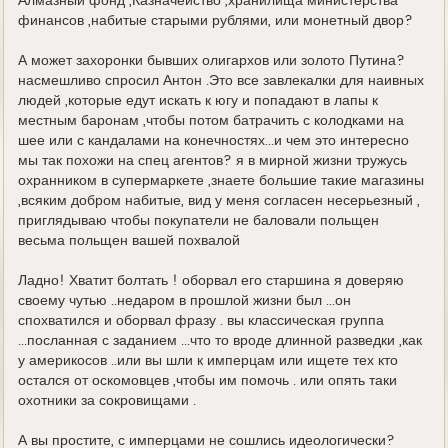
Алмазный фонд ,Казначейство ,хранилища министерства
финансов ,набитые старыми рублями, или монетный двор?
А может захоронки бывших олигархов или золото Путина?
насмешливо спросил Антон .Это все завлекалки для наивных
людей ,которые едут искать к югу и попадают в лапы к
местным баронам ,чтобы потом батрачить с колодками на
шее или с кандалами на конечностях...и чем это интересно
мы так похожи на спец агентов? я в мирной жизни тружусь
охранником в супермаркете ,знаете большие такие магазины
,всяким добром набитые, вид у меня согласен несерьезный ,
приглядываю чтобы покупатели не баловали польщен
весьма польщен вашей похвалой
Ладно! Хватит болтать ! оборвал его старшина я доверяю
своему чутью ..недаром в прошлой жизни был ...он
спохватился и оборвал фразу . вы классическая группа
...посланная с заданием ...что то вроде длинной разведки ,как
у америкосов ..или вы шли к имперцам или ищете тех кто
остался от оскомовцев ,чтобы им помочь . или опять таки
охотники за сокровищами .
А вы простите, с имперцами не сошлись идеологически?