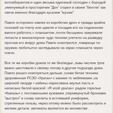
коллаборантов и один весьма одиозный господин с бородой
,именуемый в просторечии "Дон" сгорел в своем "бентли" как
свеча именно благодаря кусачим "мухам".
Павло осторожно извлек из коробочки дрон и правда крайне
похожий на пчелу или щмеля и посадив его на подоконник
взялся работать с планшетом ,почти бесшумно зажужжали
лопасти и миниатюрное чудо техники улетело на разведку
прогнав его вокруг дома Павло осмотрелся ,товарищи по
оружию любопытно заглядывали на экран планшета через
плечо .
Все те же коробки домов то же безлюдье ,львы числом трое
важно шестовали к своему логову в другом подъезде дома.
Павло решил осмотреться дальше ,снова битая техника
здоровенная РСЗО «Ураган» с какими то эмблемами ,на
широкой «морде « кабины нарисована акулья пасть и
написано белой краской :»Я злой ураган» ,радом горелые
«Камазы» с тентованными кузовами ,перевернутый броневик
"выстрел" и снова скелеты в истлевшей униформе,
стрелянные гильзы, через оптику можно было рассмотреть и
мелкие детали .автоматы валяются во множестве .