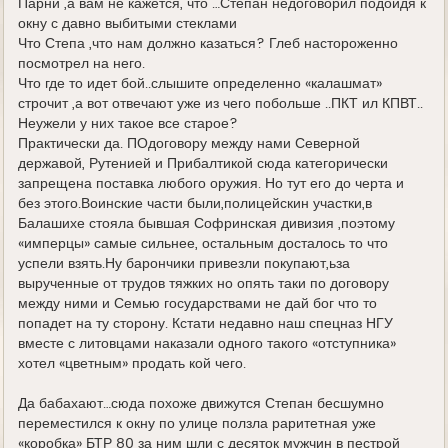
Парни ,а вам не кажется, что …Степан недоговорил подойдя к
окну с давно выбитыми стеклами
Что Степа ,что нам должно казаться? Глеб настороженно
посмотрел на него.
Что где то идет бой..слышите определенно «калашмат»
строчит ,а вот отвечают уже из чего побольше ..ПКТ ил КПВТ..
Неужели у них такое все старое?
Практически да. ПОдоговору между нами Северной
державой, Рутенией и Прибалтикой сюда категорически
запрещена поставка любого оружия. Но тут его до черта и
без этого.Воинские части были,полицейскин участки,в
Балашихе стояла бывшая Софринская дивизия ,поэтому
«имперцы» самые сильнее, остальным досталось то что
успели взять.Ну барончики привезли покупают,ьза
вырученные от трудов тяжких но опять таки по договору
между ними и Семью государствами не дай бог что то
попадет на ту сторону. Кстати недавно наш спецназ НГУ
вместе с литовцами наказали одного такого «отступника»
хотел «цветным» продать кой чего.
Да бабахают…сюда похоже движутся Степан бесшумно
переместился к окну по улице ползла раритетная уже
«коробка» БТР 80 за ним шли с десяток мужчин в пестрой