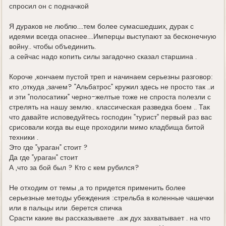
спросил он с подначкой
Я дураков не люблю....тем более сумасшедших, дурак с
идеями всегда опаснее....Имперцы выступают за бесконечную
войну.. чтобы объединить.
.а сейчас надо копить силы загадочно сказал старшина .
Короче ,кончаем пустой треп и начинаем серьезны разговор:
кто ,откуда ,зачем? "Альбатрос" кружил здесь не просто так ..и
и эти "полосатики" черно-желтые тоже не спроста полезли с
стрелять на нашу землю.. классическая разведка боем .. Так
что давайте исповедуйтесь господин "турист" первый раз вас
срисовали когда вы еще проходили мимо кладбища битой
техники .
Это где "ураган" стоит ?
Да где "ураган" стоит
А ,что за бой был ? Кто с кем рубился?
Не отходим от темы ,а то придется применить более
серьезные методы убеждения :стрельба в коленные чашечки
или в пальцы или .берется спичка
Срасти какие вы рассказываете ..аж дух захватывает . на что