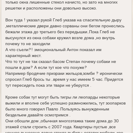
только окна лишенные стекол начисто, но зато на многих
решетки и расположены они довольно высоко.
Вон туда ! указал рукой Глеб указав на спасительную дыру
,металлические двери давно сорваны они бегом пронеслись
бежали этажа до третьего без передышки..Пока Глеб не
высунулся из окна собаки кружил возле дома ,но внутрь
почему то не заходили
А что съели?! эмоциональный Антон показал им
характерный жест.
Что то тут не так сказал басом Степан почему собаки не
пошли в дом? А если тут кое что похуже?
Например бродячие призраки жильцов,зомби ? иронически
спросил Глеб брось ты ..время у нас имеем 5 час. Придется
тут пересидеть пока эти твари не уберутся .
Кроме собак тут могут быть тигры ли леопарды некоторые
выжили и вполне себе успешно размножились, тут зоопарков
было много говорил Павло .Пользуясь вынужденным
бездельем давайте осмотримся .
Они обошли дом ,обычная многоэтажка такие дома до 30
этажей стали строить с 2007 года. Квартиры пустые ,все