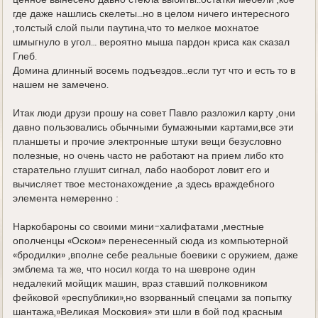
ценное вынесено давно стекла выбиты..остатки мебели ,кое
где даже нашлись скелеты…но в целом ничего интересного
,толстый слой пыли паутина,что то мелкое мохнатое
шмыгнуло в угол… вероятно мыша пардон криса как сказал
Глеб.
Домина длинный восемь подъездов…если тут что и есть то в
нашем не замечено.
Итак люди друзи прошу на совет Павло разложил карту ,они
давно пользовались обычными бумажными картами,все эти
планшеты и прочие электронные штуки вещи безусловно
полезные, но очень часто не работают на прием либо кто
старательно глушит сигнал, лабо наоборот ловит его и
вычисляет твое местонахождение ,а здесь враждебного
элемента немеренно :
Наркобароны со своими мини-халифатами ,местные
ополченцы «Оском» перенесенный сюда из компьютерной
«бродилки» ,вполне себе реальные боевики с оружием, даже
эмблема та же, что носил когда то на шевроне один
недалекий мойщик машин, враз ставший полковником
фейковой «республики»,но взорванный спецами за попытку
шантажа,»Великая Московия» эти шли в бой под красным