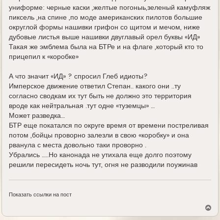
униформе: черные каски ,желтые погоныь,зеленый камуфляж
пиксель ,на спине ,по моде американских пилотов большие
округлой формы нашивки грифон со щитом и мечом, ниже
дубовые листья выше нашивки двуглавый орел буквы «ИД»
Такая же эмблема была на БТРе и на флаге ,который кто то
прицепил к «коробке»
А что значит «ИД» ? спросил Глеб идиоты?
Имперское движение ответил Степан.. какого они ..ту
согласно сводкам их тут быть не должно это территория
вроде как нейтральная .тут одне «туземцы» …
Может разведка…
БТР еще покатался по округе время от времени постреливая
потом ,бойцы проворно залезли в свою «коробку» и она
рванула с места довольно таки проворно .
Убрались …..Но канонада не утихала еще долго поэтому
решили пересидеть ночь тут, огня не разводили поужинав
Показать ссылки на пост
В
е