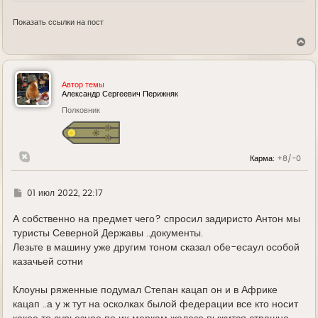
Показать ссылки на пост
В
е
р
н
у
Автор темы
т
Александр Сергеевич Перижняк
ь
Полковник
с
я
к
н
а
Карма:
+8/-0
ч
а
л
у
Г
01 июл 2022, 22:17
д
е
А собственно на предмет чего? спросил задиристо Антон мы
туристы Северной Державы ..документы.
Лезьте в машину уже другим тоном сказал обе-есаул особой
казачьей сотни
Клоуны ряженные подумал Степан кацап он и в Африке
кацап ..а у ж тут на осколках былой федерации все кто носит