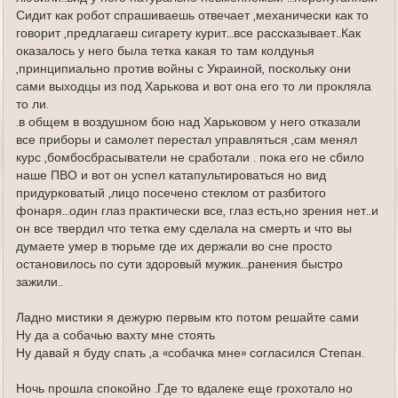
Сидит как робот спрашиваешь отвечает ,механически как то
говорит ,предлагаеш сигарету курит…все рассказывает..Как
оказалось у него была тетка какая то там колдунья
,принципиально против войны с Украиной, поскольку они
сами выходцы из под Харькова и вот она его то ли прокляла
то ли.
.в общем в воздушном бою над Харьковом у него отказали
все приборы и самолет перестал управляться ,сам менял
курс ,бомбосбрасыватели не сработали . пока его не сбило
наше ПВО и вот он успел катапультироваться но вид
придурковатый ,лицо посечено стеклом от разбитого
фонаря…один глаз практически все, глаз есть,но зрения нет..и
он все твердил что тетка ему сделала на смерть и что вы
думаете умер в тюрьме где их держали во сне просто
остановилось по сути здоровый мужик…ранения быстро
зажили..
Ладно мистики я дежурю первым кто потом решайте сами
Ну да а собачью вахту мне стоять
Ну давай я буду спать ,а «собачка мне» согласился Степан.
Ночь прошла спокойно .Где то вдалеке еще грохотало но