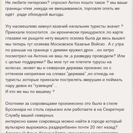
Не любите питерских? спросил Антон пошто такое ? мы ваши
границы чтем ,никуда не вмешиваемся, торговля опять же
идёт ..ради обоюдной выгоды.
Угу насмешливо кивнул казачий начальник туристы значит ?
Приехали поохотится ..он иронически прищурился..по карте
глазами не рыщите нету вашего оскома была да весь вышел
мы теперь тут хозяева Московское Казачье Войско . А с утра
по раньше на границе с дикими кружил дрон ...он хитро
посмотрел на Антона не ваш ли ,а разведку проводили? Или
с целью поддержки? Вы мне тут не плетите турусы на
колесах...может вы и северная держава произнес он с
оттенком неприязни на словах "держава" ,но отнюдь не
туристы ,которые приехали пострелять зверушек и поймать
пару девок из "туземцев" ...
И кто же мы по вашему ?
Охотники за сокровищами произнесено это было в стиле
Буссенара но столь серьезно или работаете в на Секретную
Службу вашей северных.
интересно какие сокровища можно найти в городе который
вульгарно выражаясь раздерибанен почти 20 лет назад?