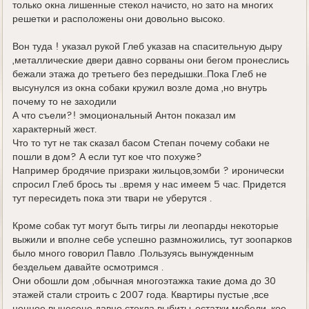
только окна лишенные стекол начисто, но зато на многих
решетки и расположены они довольно высоко.
Вон туда ! указал рукой Глеб указав на спасительную дыру
,металлические двери давно сорваны они бегом пронеслись
бежали этажа до третьего без передышки..Пока Глеб не
высунулся из окна собаки кружил возле дома ,но внутрь
почему то не заходили
А что съели?! эмоциональный Антон показал им
характерный жест.
Что то тут не так сказал басом Степан почему собаки не
пошли в дом? А если тут кое что похуже?
Например бродячие призраки жильцов,зомби ? иронически
спросил Глеб брось ты ..время у нас имеем 5 час. Придется
тут пересидеть пока эти твари не уберутся .
Кроме собак тут могут быть тигры ли леопарды некоторые
выжили и вполне себе успешно размножились, тут зоопарков
было много говорил Павло .Пользуясь вынужденным
бездельем давайте осмотримся .
Они обошли дом ,обычная многоэтажка такие дома до 30
этажей стали строить с 2007 года. Квартиры пустые ,все