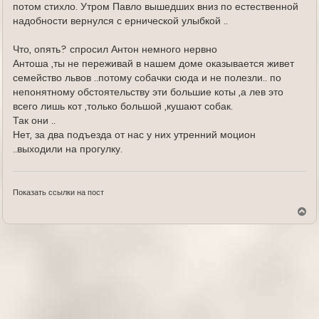
потом стихло. Утром Павло вышедших вниз по естественной
надобности вернулся с ернической улыбкой ..
Что, опять? спросил Антон немного нервно
Антоша ,ты не переживай в нашем доме оказывается живет
семейство львов ..потому собачки сюда и не полезли.. по
непонятному обстоятельству эти большие коты ,а лев это
всего лишь кот ,только большой ,кушают собак.
Так они ..
Нет, за два подъезда от нас у них утренний моцион
..выходили на прогулку.
Показать ссылки на пост
В
е
р
н
у
т
ь
с
я
к
н