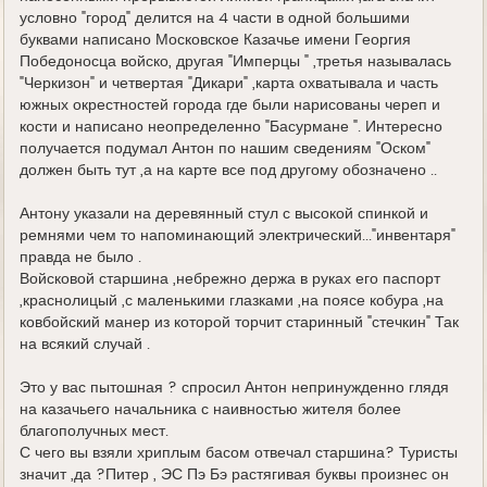
условно "город" делится на 4 части в одной большими
буквами написано Московское Казачье имени Георгия
Победоносца войско, другая "Имперцы " ,третья называлась
"Черкизон" и четвертая "Дикари" ,карта охватывала и часть
южных окрестностей города где были нарисованы череп и
кости и написано неопределенно "Басурмане ". Интересно
получается подумал Антон по нашим сведениям "Оском"
должен быть тут ,а на карте все под другому обозначено ..
Антону указали на деревянный стул с высокой спинкой и
ремнями чем то напоминающий электрический..."инвентаря"
правда не было .
Войсковой старшина ,небрежно держа в руках его паспорт
,краснолицый ,с маленькими глазками ,на поясе кобура ,на
ковбойский манер из которой торчит старинный "стечкин" Так
на всякий случай .
Это у вас пытошная ? спросил Антон непринужденно глядя
на казачьего начальника с наивностью жителя более
благополучных мест.
С чего вы взяли хриплым басом отвечал старшина? Туристы
значит ,да ?Питер , ЭС Пэ Бэ растягивая буквы произнес он