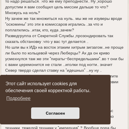
то надо решаться. .что же ему преподнести.. Ну ,хорошо
допустим я вам сообщил цель миссии дальше то что?
Множусь на ноль?
Ну зачем же так множиться на нуль.. мы же не изуверы вроде
"оскомины" это эти в комиссаров игрались ..за что и
поплатились ..итак, кто, куда ,зачем?
Разведгруппа от Секретной Службы ,прозондировать так
сказать обстановку :что у вас тут делается ..
Но шли вы к ИДэ на восток этаким хитрым зигзагом...не проще
ли было по кольцевой через Люберцы? Ах да он криво
усмехнулся там же эти "пираты-беспредельшики"..во т они бы
с вами церемонится не стали ...иголки под ногти.. значит
Север твердо сделал ставку на "идешных" ...ну ну ..
А это я уже не знаю ..на кого сделал ставку Север простите
..но вы ин не атаман казачьего войска и не вождь Московии
Этот сайт использует cookies для
,чтобы я вам все рассказывал .
обеспечения своей корректной работы.
Подробнее
Но и не серьезная фигура ,чтобы встречаться с самим
лидером .слабое звено ухмыльнулся старшина.
Ну ,это зря вы так сколько штыков ,простите сабель у вас
Согласен
,казаки же всегда ассоциировались с кавалерией. "только
шашка казаку во степи подруга.." ? а сколько штыков и
техники ,тяжелой техники у "имперцев" ? Вообще пора бы