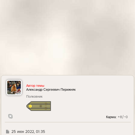
а
ч
а
л
у
Автор темы
Александр Сергеевич Перижняк
Полковник
Карма:
+8/-0
Г
25 июн 2022, 01:35