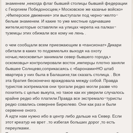
знаменем ,некогда флаг бывшей столицы бывшей федерации
с Георгием Победоносцем,» Московское же казачье войско»
,»Имперское движение» эти выступали под черно-желто-
белым знаменем. И какие то уже местные одичавшие
жители,которые оставляли на улицах черепа на палках-
туземцы этих обижали все кому не лень .
о чем сообщали всем приезжающим в «пансионат» Дикари
обитали в каких то подземельях выходя на охоту
ночью,»московиты» занимали север бывшего города,»
оскомовцы» контролировали восток ,имперцы плотно заняли
бывшее Солнцево,соприкасаясь с «баронами»НО штаб
квартира у них была в Балашихе,так сказать столица. . Вся
эта братия бесконечно враждовала между собой. Правда
туристов эсктремалов они трогали редко могли разве что
похитить с целью выкупа, но такое как их уверили случалось
крайне редко ибо платили.Правда все экстремало-туристы
редко совались севернее Бирюлево. Они как раз и были
сервенне оного.
А идти нам нужно ибо в центр либо дальше на Север. Если
этот креатур не врет ..то избегая больших дорог ,то есть
переулками..