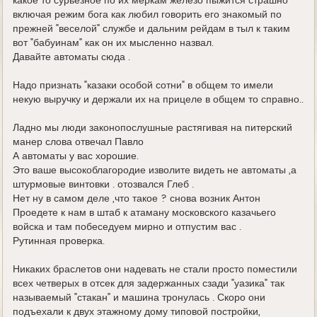
какое то сурьезное по их меркам железо пыжится страшно
включая режим бога как любил говорить его знакомый по
прежней "веселой" службе и дальним рейдам в тыл к таким
вот "бабуинам" как он их мысленно назвал.
Давайте автоматы сюда .
Надо признать "казаки особой сотни" в общем то имели
некую выручку и держали их на прицеле в общем то справно..
Ладно мы люди законопослушные растягивая на питерский
манер слова отвечал Павло
А автоматы у вас хорошие.
Это ваше высокоблагородие изволите видеть не автоматы ,а
штурмовые винтовки . отозвался Глеб .
Нет ну в самом деле ,что такое ? снова возник Антон
Проедете к нам в штаб к атаману московского казачьего
войска и там побеседуем мирно и отпустим вас .
Рутинная проверка.
Никаких браслетов они надевать не стали просто поместили
всех четверых в отсек для задержанных сзади "уазика" так
называемый "стакан" и машина тронулась . Скоро они
подъехали к двух этажному дому типовой постройки,