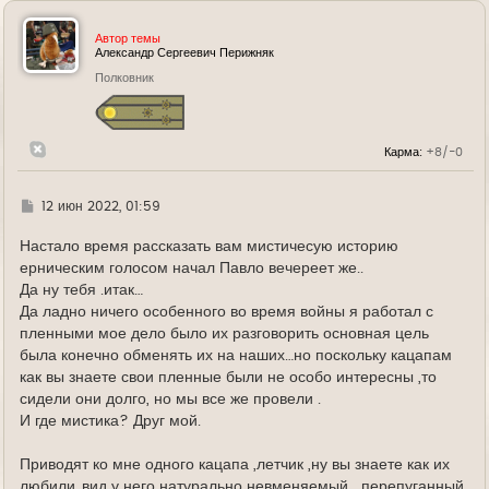
р
н
у
Автор темы
т
Александр Сергеевич Перижняк
ь
Полковник
с
я
к
н
а
Карма:
+8/-0
ч
а
л
у
Г
12 июн 2022, 01:59
д
е
Настало время рассказать вам мистичесую историю
ерническим голосом начал Павло вечереет же..
Да ну тебя .итак…
Да ладно ничего особенного во время войны я работал с
пленными мое дело было их разговорить основная цель
была конечно обменять их на наших…но поскольку кацапам
как вы знаете свои пленные были не особо интересны ,то
сидели они долго, но мы все же провели .
И где мистика? Друг мой.
Приводят ко мне одного кацапа ,летчик ,ну вы знаете как их
любили..вид у него натурально невменяемый …перепуганный