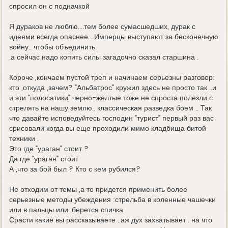
спросил он с подначкой
Я дураков не люблю....тем более сумасшедших, дурак с
идеями всегда опаснее....Имперцы выступают за бесконечную
войну.. чтобы объединить.
.а сейчас надо копить силы загадочно сказал старшина .
Короче ,кончаем пустой треп и начинаем серьезны разговор:
кто ,откуда ,зачем? "Альбатрос" кружил здесь не просто так ..и
и эти "полосатики" черно-желтые тоже не спроста полезли с
стрелять на нашу землю.. классическая разведка боем .. Так
что давайте исповедуйтесь господин "турист" первый раз вас
срисовали когда вы еще проходили мимо кладбища битой
техники .
Это где "ураган" стоит ?
Да где "ураган" стоит
А ,что за бой был ? Кто с кем рубился?
Не отходим от темы ,а то придется применить более
серьезные методы убеждения :стрельба в коленные чашечки
или в пальцы или .берется спичка
Срасти какие вы рассказываете ..аж дух захватывает . на что