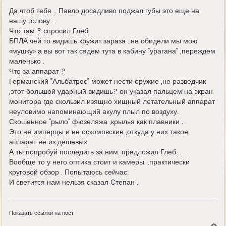
Да чтоб тебя .. Павло досадливо поджал губы это еще на
нашу голову .
Что там ? спросил Глеб
БПЛА чей то видишь кружит зараза ..не обидели мы мою
«мушку» а вы вот так сядем тута в кабину "урагана" ,переждем
маленько .
Что за аппарат ?
Германский "Альбатрос" может нести оружие ,не разведчик
,этот большой ударный видишь? он указал пальцем на экран
монитора где скользил изящно хищный летательный аппарат
неуловимо напоминающий акулу плыл по воздуху.
Скошенное "рыло" фюзеляжа ,крылья как плавники .
Это не имперцы и не оскомовские ,откуда у них такое,
аппарат не из дешевых.
А ты попробуй последить за ним. предложил Глеб .
Вообще то у него оптика стоит и камеры ..практически
круговой обзор . Попытаюсь сейчас.
И светится нам нельзя сказал Степан .
Показать ссылки на пост