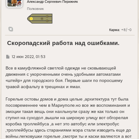
Александр Сергеевич Перижняк
Полковник
Карма:
+8/-0
Скоропадский работа над ошибками.
Г
12 июн 2022, 01:53
д
е
Все в камуфляжной светлой одежде не сковывающей
движения с укороченными очень удобными автоматами
«штейр» для городского боя. Первые шаги по поросшему
травой асфальту в трещинах и ямах.
Горелые остовы домов и дома целые ,архитектура тут была
посовременнее чем в Мариуполе.но все же воспоминания и
эмоции такая вещь они нахлынули сразу же как только он
ступил на суходол ,вышли на широкую улицу вот обгорелая
коробка троллейбуса ,а нет это автобус или электробус
,троллейбусы здесь стараниями мэра стали изводить еще до
войны.легковушки горелые ,смотри ты и каски валяются а вот