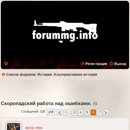
Регистрация
Выход
Список форумов
История
Альтернативная история
Скоропадский работа над ошибками.
Страница
6
из
7
Сообщений: 128
1
…
3
4
5
6
7
Пред.
След.
Автор темы