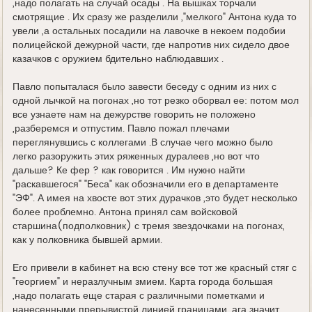
,надо полагать на случай осады . На вышках торчали
смотрящие . Их сразу же разделили ,"мелкого" Антона куда то
увели ,а остальных посадили на лавочке в некоем подобии
полицейской дежурной части, где напротив них сидело двое
казачков с оружием бдительно наблюдавших .
Павло попыталася было завести беседу с одним из них с
одной лычкой на погонах ,но тот резко оборвал ее: потом мол
все узнаете нам на дежурстве говорить не положено
,разберемся и отпустим. Павло пожал плечами
переглянувшись с коллегами .В случае чего можно было
легко разоружить этих ряженных дуралеев ,но вот что
дальше? Ке фер ? как говорится . Им нужно найти
"раскавшегося" "Беса" как обозначили его в департаменте
"ЭФ". А имея на хвосте вот этих дурачков ,это будет несколько
более проблемно. Антона принял сам войсковой
старшина(подполковник) с тремя звездочками на погонах,
как у полковника бывшей армии.
Его привели в кабинет на всю стену все тот же красный стяг с
"георгием" и неразлучным змием. Карта города большая
,надо полагать еще старая с различными пометками и
нанесенными прерывистой линией границами ,ага значит