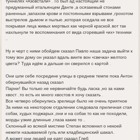
туннелях «Азовстали» . То был ад настоящий не
придуманный итальянцем Данте ,а осязаемый стонами
раненных ,запахом крови и постоянными взрывами ,грохотом
выстрелов .дымом и пылью ,которая оседала не все
покрывая лица живых мертвых как черной краской..вот так
нахлынули те воспоминания от вида сгоревшей «их» техники
..
Ну и черт с ними обойдем сказал Павло наша задача выйти к
тому вон дому он указал вдаль виите вон «свечка» желтого
цвета? Туда идём а дальше он сверился с картой .
Они шли себе посредине улицы в среднем темпе пока Антон
обернувшийся назад сказал
Парни! Вы только не нервничайте будь ласка ,но за нами
хвост ..то есть их много хвостов я хочу сказать .
Все четверо обернулись зрелище было не очень приятное
За ними на некотором отдалении следовала приличная стая
собак, худых поджарых ,они и на собак то как не походили,
морды узкие длинные ,глаза какие то ..
Склонный ко всякой мистике Степан вспомнил о некоей
нежити называемой гуль или кладбищенский шакал..
А может они людей ни едят сказал Глеб