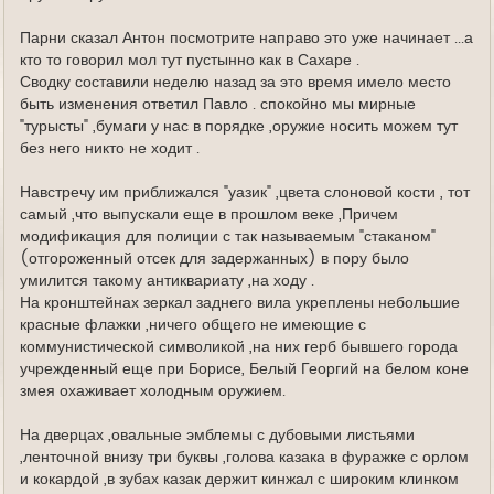
Парни сказал Антон посмотрите направо это уже начинает ...а
кто то говорил мол тут пустынно как в Сахаре .
Сводку составили неделю назад за это время имело место
быть изменения ответил Павло . спокойно мы мирные
"турысты" ,бумаги у нас в порядке ,оружие носить можем тут
без него никто не ходит .
Навстречу им приближался "уазик" ,цвета слоновой кости , тот
самый ,что выпускали еще в прошлом веке ,Причем
модификация для полиции с так называемым "стаканом"
(отгороженный отсек для задержанных) в пору было
умилится такому антиквариату ,на ходу .
На кронштейнах зеркал заднего вила укреплены небольшие
красные флажки ,ничего общего не имеющие с
коммунистической символикой ,на них герб бывшего города
учрежденный еще при Борисе, Белый Георгий на белом коне
змея охаживает холодным оружием.
На дверцах ,овальные эмблемы с дубовыми листьями
,ленточной внизу три буквы ,голова казака в фуражке с орлом
и кокардой ,в зубах казак держит кинжал с широким клинком