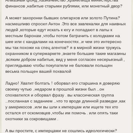
Алмазный фонд ,Казначейство ,хранилища министерства
финансов ,набитые старыми рублями, или монетный двор?
А может захоронки бывших олигархов или золото Путина?
насмешливо спросил Антон .Это все завлекалки для наивных
людей ,которые едут искать к югу и попадают в лапы к
местным баронам ,чтобы потом батрачить с колодками на
шее или с кандалами на конечностях...и чем это интересно
мы так похожи на спец агентов? я в мирной жизни тружусь
охранником в супермаркете ,знаете большие такие магазины
,всяким добром набитые, вид у меня согласен несерьезный ,
приглядываю чтобы покупатели не баловали польщен
весьма польщен вашей похвалой
Ладно! Хватит болтать ! оборвал его старшина я доверяю
своему чутью ..недаром в прошлой жизни был ...он
спохватился и оборвал фразу . вы классическая группа
...посланная с заданием ...что то вроде длинной разведки ,как
у америкосов ..или вы шли к имперцам или ищете тех кто
остался от оскомовцев ,чтобы им помочь . или опять таки
охотники за сокровищами .
А вы простите, с имперцами не сошлись идеологически?