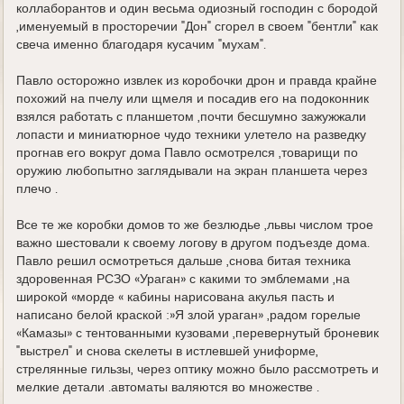
коллаборантов и один весьма одиозный господин с бородой
,именуемый в просторечии "Дон" сгорел в своем "бентли" как
свеча именно благодаря кусачим "мухам".
Павло осторожно извлек из коробочки дрон и правда крайне
похожий на пчелу или щмеля и посадив его на подоконник
взялся работать с планшетом ,почти бесшумно зажужжали
лопасти и миниатюрное чудо техники улетело на разведку
прогнав его вокруг дома Павло осмотрелся ,товарищи по
оружию любопытно заглядывали на экран планшета через
плечо .
Все те же коробки домов то же безлюдье ,львы числом трое
важно шестовали к своему логову в другом подъезде дома.
Павло решил осмотреться дальше ,снова битая техника
здоровенная РСЗО «Ураган» с какими то эмблемами ,на
широкой «морде « кабины нарисована акулья пасть и
написано белой краской :»Я злой ураган» ,радом горелые
«Камазы» с тентованными кузовами ,перевернутый броневик
"выстрел" и снова скелеты в истлевшей униформе,
стрелянные гильзы, через оптику можно было рассмотреть и
мелкие детали .автоматы валяются во множестве .