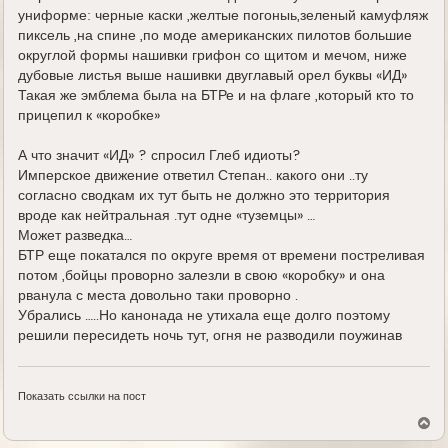
униформе: черные каски ,желтые погоныь,зеленый камуфляж
пиксель ,на спине ,по моде американских пилотов большие
округлой формы нашивки грифон со щитом и мечом, ниже
дубовые листья выше нашивки двуглавый орел буквы «ИД»
Такая же эмблема была на БТРе и на флаге ,который кто то
прицепил к «коробке»
А что значит «ИД» ? спросил Глеб идиоты?
Имперское движение ответил Степан.. какого они ..ту
согласно сводкам их тут быть не должно это территория
вроде как нейтральная .тут одне «туземцы» …
Может разведка…
БТР еще покатался по округе время от времени постреливая
потом ,бойцы проворно залезли в свою «коробку» и она
рванула с места довольно таки проворно .
Убрались …..Но канонада не утихала еще долго поэтому
решили пересидеть ночь тут, огня не разводили поужинав
Показать ссылки на пост
В
е