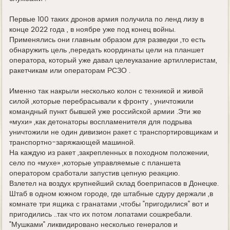
Первые 100 таких дронов армия получила по ленд лизу в
конце 2022 года , в ноябре уже под конец войны.
Применялись они главным образом для разведки ,то есть
обнаружить цель ,передать координаты цели на планшет
оператора, который уже давал целеуказание артиллеристам,
ракетчикам или операторам РСЗО .
Именно так накрыли несколько колон с техникой и живой
силой ,которые перебрасывали к фронту , уничтожили
командный пункт бывшей уже российской армии .Эти же
«мухи» ,как детонаторы воспламенителя для подрыва
уничтожили не один дивизион ракет с транспортировщикам и
транспортно-заряжающей машиной.
На каждую из ракет ,закрепленных в походном положении,
село по «мухе» ,которые управляемые с планшета
оператором сработали запустив цепную реакцию.
Взлетел на воздух крупнейший склад боеприпасов в Донецке.
Штаб в одном южном городе, где штабные сдуру держали ,в
комнате три ящика с гранатами ,чтобы "пригодилися" вот и
пригодились ..так что их потом лопатами сошкребали.
"Мушками" ликвидировано несколько генералов и