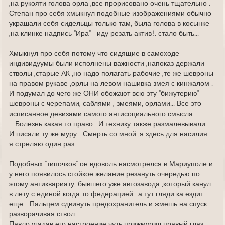
,на рукояти голова орла ,все прорисовано очень тщательно .
Степан про себя хмыкнул подобные изображениями обычно
украшали себя сидельцы только там, была голова в косынке
,на клинке надпись "Ира" -иду резать актив!. стало быть...
Хмыкнул про себя потому что сидящие в самоходе
индивидуумы были исполнены важности ,напоказ держали
стволы ,старые АК ,но надо полагать рабочие ,те же шевроны
на правом рукаве ,орлы на левом нашивка змея с кинжалом .
И подумал до чего же ОНИ обожают всю эту "бижутерию"
шевроны с черепами, саблями , змеями, орлами... Все это
исписанное девизами самого антисоциального смысла
....Болезнь какая то право . И технику также размалевывали .
И писали ту же муру : Смерть со мной ,я здесь для насилия .
я стреляю один раз..
Подобных "типочков" он вдоволь насмотрелся в Мариуполе и
у него появилось стойкое желание резануть очередью по
этому антиквариату, бывшего уже автозавода ,который канул
в лету с единой когда то федерацией. .а тут гляди ка ездит
еще ...Пальцем сдвинуть предохранитель и жмешь на спуск
разворачивая ствол .
Павло угадав его настроение чуть прижмурил правый глаз :