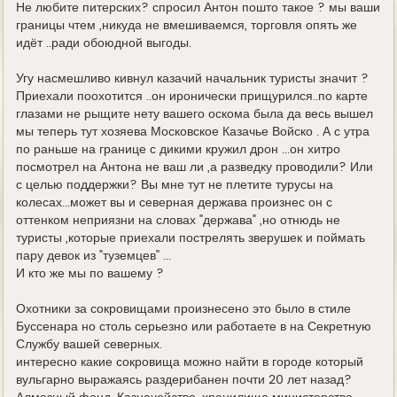
Не любите питерских? спросил Антон пошто такое ? мы ваши
границы чтем ,никуда не вмешиваемся, торговля опять же
идёт ..ради обоюдной выгоды.
Угу насмешливо кивнул казачий начальник туристы значит ?
Приехали поохотится ..он иронически прищурился..по карте
глазами не рыщите нету вашего оскома была да весь вышел
мы теперь тут хозяева Московское Казачье Войско . А с утра
по раньше на границе с дикими кружил дрон ...он хитро
посмотрел на Антона не ваш ли ,а разведку проводили? Или
с целью поддержки? Вы мне тут не плетите турусы на
колесах...может вы и северная держава произнес он с
оттенком неприязни на словах "держава" ,но отнюдь не
туристы ,которые приехали пострелять зверушек и поймать
пару девок из "туземцев" ...
И кто же мы по вашему ?
Охотники за сокровищами произнесено это было в стиле
Буссенара но столь серьезно или работаете в на Секретную
Службу вашей северных.
интересно какие сокровища можно найти в городе который
вульгарно выражаясь раздерибанен почти 20 лет назад?