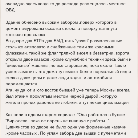
очевидно здесь когда то до распада размещалось местное
ОВД.
Здание обнесено высоким забором ,поверх которого в
цемент вмурованы осколки стекла ,а поверху натянута
колючая проволока .
Во дворе два БТРа два БМД, пять "уазов" размалеванные
столь же аляповато и снабженные теми же красными
флажками, такой же флаг тряпкой висел в безветрии ,ворота
открыли двое казаков ,кроме служебной техники здесь были и
"цивильные" машины ,но все староватое, пока ехали Павло
успел заметить, что дома тут имеют более нормальный вид и
стекла даже целы и даже люди ходят. и автомобили
перемещаются .
Ага ,ну да юг и юго восток бывшей уже теперь Москвы всегда
был этаким проклятым местом черной дырой ,которую
жители прочих районов не любили. а тут некая цивилизация
Как пели в одном старом сериале :"Она работала в бутике
"Бирюлево ..пока ее парень не выкинул с работы..."
Цивилистов во дворе не было один униформенные казачки
,кроме часовых . По углам забора две вышки с пулеметами