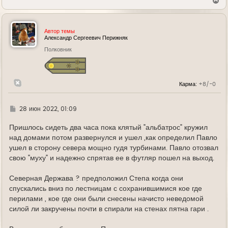
В
е
р
н
у
Автор темы
т
Александр Сергеевич Перижняк
ь
Полковник
с
я
к
н
а
Карма:
+8/-0
ч
а
л
у
Г
28 июн 2022, 01:09
д
е
Пришлось сидеть два часа пока клятый "альбатрос" кружил
над домами потом развернулся и ушел ,как определил Павло
ушел в сторону севера мощно гудя турбинами. Павло отозвал
свою "муху" и надежно спрятав ее в футляр пошел на выход.
Северная Держава ? предположил Степа когда они
спускались вниз по лестницам с сохранившимися кое где
перилами , кое где они были снесены начисто неведомой
силой ли закручены почти в спирали на стенах пятна гари .