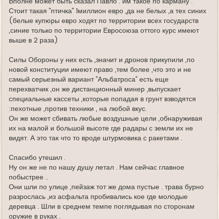
Вполне может быть сказал Павло . им такое по карману .
Стоит такая "птичка" 1миллион евро ,да не белых ,а тех синих
(белые купюры евро ходят по территории всех государств
,синие только по территории Евросоюза оттого курс имеют
выше в 2 раза)
Силы Обороны у них есть ,значит и дронов прикупили ,по
новой конституции имеют право ,тем более ,что это и не
самый серьезный вариант "Альбатроса" есть еще
перехватчик ,он же дистанционный минер ,выпускает
специальные кассеты ,которые попадая в грунт взводятся
:пехотные ,против техники , на любой вкус.
Он же может сбивать любые воздушные цели ,обнаруживая
их на малой и большой высоте где радары с земли их не
видят. А это так что то вроде штурмовика с ракетами .
Спасибо утешил .
Ну он же не по нашу душу летал . Нам сейчас главное
побыстрее ..
Они шли по улице ,пейзаж тот же дома пустые . трава бурно
разрослась ,из асфальта пробивались кое где молодые
деревца . Шли в среднем темпе поглядывая по сторонам
оружие в руках .