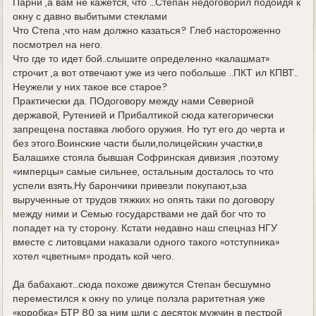
Парни ,а вам не кажется, что …Степан недоговорил подойдя к
окну с давно выбитыми стеклами
Что Степа ,что нам должно казаться? Глеб настороженно
посмотрел на него.
Что где то идет бой..слышите определенно «калашмат»
строчит ,а вот отвечают уже из чего побольше ..ПКТ ил КПВТ..
Неужели у них такое все старое?
Практически да. ПОдоговору между нами Северной
державой, Рутенией и Прибалтикой сюда категорически
запрещена поставка любого оружия. Но тут его до черта и
без этого.Воинские части были,полицейскин участки,в
Балашихе стояла бывшая Софринская дивизия ,поэтому
«имперцы» самые сильнее, остальным досталось то что
успели взять.Ну барончики привезли покупают,ьза
вырученные от трудов тяжких но опять таки по договору
между ними и Семью государствами не дай бог что то
попадет на ту сторону. Кстати недавно наш спецназ НГУ
вместе с литовцами наказали одного такого «отступника»
хотел «цветным» продать кой чего.
Да бабахают…сюда похоже движутся Степан бесшумно
переместился к окну по улице ползла раритетная уже
«коробка» БТР 80 за ним шли с десяток мужчин в пестрой