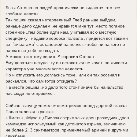
д
е
Львы Антоша на людей практически не кидаются это все
злобные наветы
Так пошли сказал нетерпеливый Глеб раньше выйдем,
раньше дело сделаем .не нравится мне тут .место поганое
стремное ..тем более идти нам, учитывая всю местную
специфику -недавно коробка ползала , придется вот такими
вот "зигзагами" с остановкой на ночлег. чтобы ни на кого не
нарваться ,себя не выдать ..
А можно ли этому верить ? спросил Степан
Ему деваться некуда ..ту он оставаться не хочет ,по живости
характера уже многим успел надоесть.
Но и отпускать его ,согласись тоже.. или он так осознал и
раскаялся, что сам готов отсидеть?
На месте решим ..но дело того стоит иначе бы начальство
нас сюда не отправило .
Сейчас выпущу «шмеля» осмотримся перед дорогой сказал
Павло залезая в рюкзак .
«Шмель» ,»Муха » ,»Пчела» сверхмалых дрон разведчик ,дрон
камикадзе используемый как детонатор взрыва, величиною
не более 2-3 сантиметров ,применяемый армией и другими
службами .