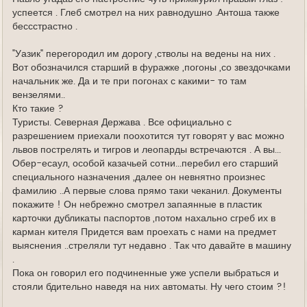
успеется . Глеб смотрел на них равнодушно .Антоша также
бессстрастно .
"Уазик" перегородил им дорогу ,стволы на ведены на них .
Вот обозначился старший в фуражке ,погоны ,со звездочками
начальник же. Да и те при погонах с какими- то там
вензелями..
Кто такие ?
Туристы. Северная Держава . Все официально с
разрешением приехали поохотится тут говорят у вас можно
львов пострелять и тигров и леопарды встречаются . А вы...
Обер-есаул, особой казачьей сотни...перебил его старший
специального назначения ,далее он невнятно произнес
фамилию ..А первые слова прямо таки чеканил. Документы
покажите ! Он небрежно смотрел запаянные в пластик
карточки дубликаты паспортов ,потом нахально сгреб их в
карман кителя Придется вам проехать с нами на предмет
выяснения ..стреляли тут недавно . Так что давайте в машину
.
Пока он говорил его подчиненные уже успели выбраться и
стояли бдительно наведя на них автоматы. Ну чего стоим ?!