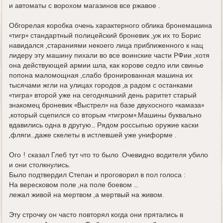
и автоматы с ворохом магазинов все ржавое .
Обгорелая коробка очень характерного облика бронемашина
«тигр» стандартный полицейский броневик ,уж их то Борис
навидался ,стараниями некоего лица приближенного к нац
лидеру эту машину пихали во все воинские части РФии ,хотя
она действующей армии шла, как корове седло или свинье
попона маломощная ,слабо бронированная машина их
тысячами жгли на улицах городов ,а радом с останками
«тигра» второй уже на сегодняшний день раритет старый
знакомец броневик «Выстрел» на базе двухосного «камаза»
,который сцепился со вторым «тигром».Машины буквально
вдавились одна в другую… Рядом россыпью оружие каски
,фляги…даже скелеты в истлевшей уже униформе .
Ого ! сказал Глеб тут что то было .Очевидно водителя убило
и они столкнулись.
Было подтвердил Степан и проговорил в пол голоса :
На вересковом поле ,на поле боевом …
лежал живой на мертвом ,а мертвый на живом.
Эту строчку он часто повторял когда они прятались в