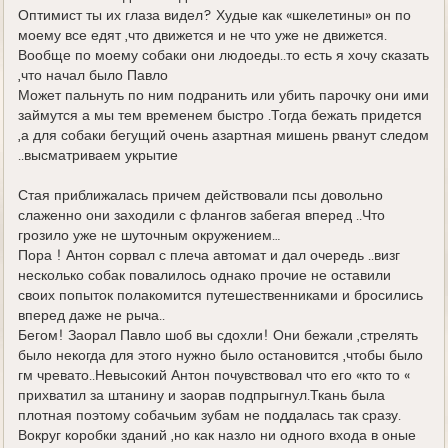
Оптимист ты их глаза видел? Худые как «шкелетины» он по
моему все едят ,что движется и не что уже не движется.
Вообще по моему собаки они людоеды..то есть я хочу сказать
,что начал было Павло
Может пальнуть по ним подранить или убить парочку они ими
займутся а мы тем временем быстро .Тогда бежать придется
,а для собаки бегущий очень азартная мишень рванут следом
..высматриваем укрытие
Стая приближалась причем действовали псы довольно
слаженно они заходили с флангов забегая вперед ..Что
грозило уже не шуточным окружением…
Пора ! Антон сорвал с плеча автомат и дал очередь ..визг
несколько собак повалилось однако прочие не оставили
своих попыток полакомится путешественниками и бросились
вперед даже не рыча..
Бегом! Заорал Павло шоб вы сдохли! Они бежали ,стрелять
было некогда для этого нужно было остановится ,чтобы было
гм чревато..Невысокий Антон почувствовал что его «кто то «
прихватил за штанину и заорав подпрыгнул.Ткань была
плотная поэтому собачьим зубам не поддалась так сразу.
Вокруг коробки зданий ,но как назло ни одного входа в оные