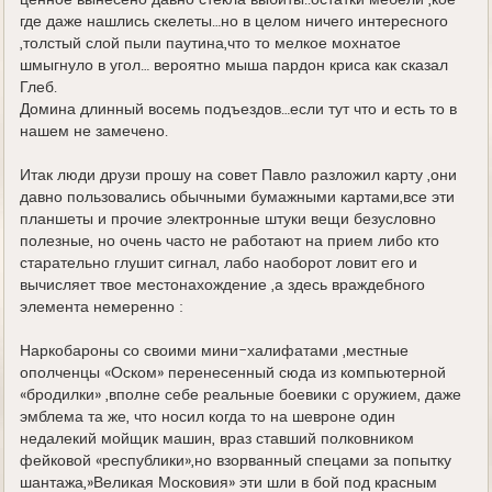
ценное вынесено давно стекла выбиты..остатки мебели ,кое
где даже нашлись скелеты…но в целом ничего интересного
,толстый слой пыли паутина,что то мелкое мохнатое
шмыгнуло в угол… вероятно мыша пардон криса как сказал
Глеб.
Домина длинный восемь подъездов…если тут что и есть то в
нашем не замечено.
Итак люди друзи прошу на совет Павло разложил карту ,они
давно пользовались обычными бумажными картами,все эти
планшеты и прочие электронные штуки вещи безусловно
полезные, но очень часто не работают на прием либо кто
старательно глушит сигнал, лабо наоборот ловит его и
вычисляет твое местонахождение ,а здесь враждебного
элемента немеренно :
Наркобароны со своими мини-халифатами ,местные
ополченцы «Оском» перенесенный сюда из компьютерной
«бродилки» ,вполне себе реальные боевики с оружием, даже
эмблема та же, что носил когда то на шевроне один
недалекий мойщик машин, враз ставший полковником
фейковой «республики»,но взорванный спецами за попытку
шантажа,»Великая Московия» эти шли в бой под красным