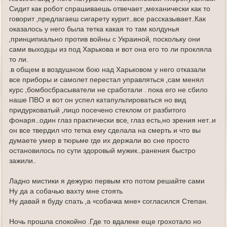
Сидит как робот спрашиваешь отвечает ,механически как то
говорит ,предлагаеш сигарету курит…все рассказывает..Как
оказалось у него была тетка какая то там колдунья
,принципиально против войны с Украиной, поскольку они
сами выходцы из под Харькова и вот она его то ли прокляла
то ли.
.в общем в воздушном бою над Харьковом у него отказали
все приборы и самолет перестал управляться ,сам менял
курс ,бомбосбрасыватели не сработали . пока его не сбило
наше ПВО и вот он успел катапультироваться но вид
придурковатый ,лицо посечено стеклом от разбитого
фонаря…один глаз практически все, глаз есть,но зрения нет..и
он все твердил что тетка ему сделала на смерть и что вы
думаете умер в тюрьме где их держали во сне просто
остановилось по сути здоровый мужик…ранения быстро
зажили..
Ладно мистики я дежурю первым кто потом решайте сами
Ну да а собачью вахту мне стоять
Ну давай я буду спать ,а «собачка мне» согласился Степан.
Ночь прошла спокойно .Где то вдалеке еще грохотало но