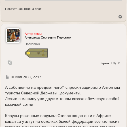
Показать ссылки на пост
В
е
р
н
у
Автор темы
т
Александр Сергеевич Перижняк
ь
Полковник
с
я
к
н
а
Карма:
+8/-0
ч
а
л
у
Г
01 июл 2022, 22:17
д
е
А собственно на предмет чего? спросил задиристо Антон мы
туристы Северной Державы ..документы.
Лезьте в машину уже другим тоном сказал обе-есаул особой
казачьей сотни
Клоуны ряженные подумал Степан кацап он и в Африке
кацап ..а у ж тут на осколках былой федерации все кто носит