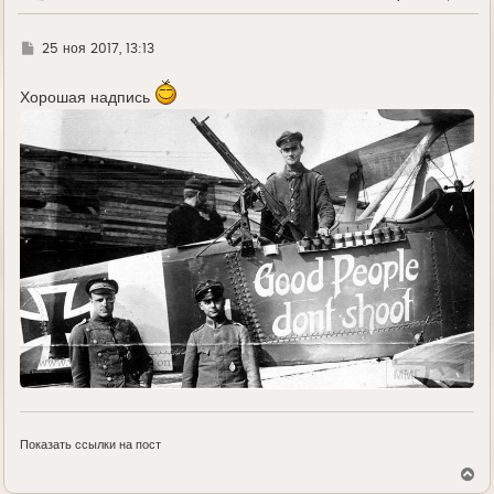
Г
25 ноя 2017, 13:13
д
е
Хорошая надпись
Показать ссылки на пост
В
е