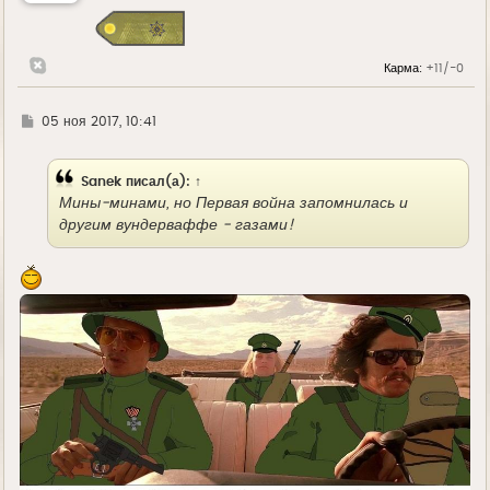
Карма:
+11/-0
Г
05 ноя 2017, 10:41
д
е
Sanek
писал(а):
↑
Мины-минами, но Первая война запомнилась и
другим вундерваффе - газами!