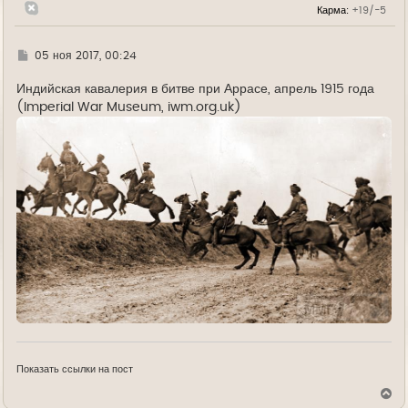
а
Карма:
+19/-5
ч
а
л
у
Г
05 ноя 2017, 00:24
д
е
Индийская кавалерия в битве при Аррасе, апрель 1915 года
(Imperial War Museum, iwm.org.uk)
Показать ссылки на пост
В
е