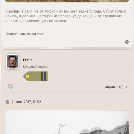
У войны, в отличие от мирной жизни, нет заднего хода. Стоит только
начать, и дальше шестеренки провернут до конца, и от сделавших
первые шаги ничего уже не зависит...
Показать ссылки на пост
В
е
р
н
у
РРВ15
т
ь
Младший сержант
с
я
к
н
Карма:
+0/-0
а
ч
а
л
Г
21 ноя 2017, 11:52
у
д
е