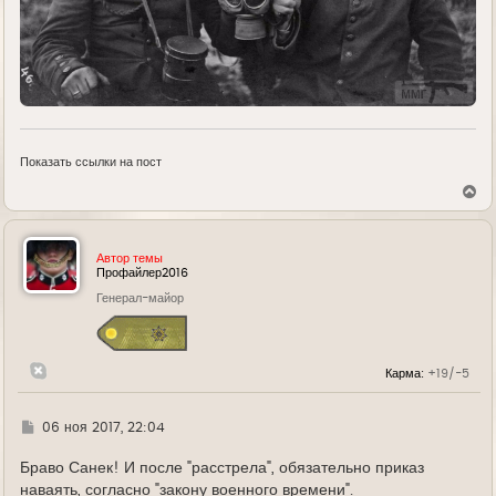
Показать ссылки на пост
В
е
р
н
у
Автор темы
т
Профайлер2016
ь
Генерал-майор
с
я
к
н
а
Карма:
+19/-5
ч
а
л
у
Г
06 ноя 2017, 22:04
д
е
Браво Санек! И после "расстрела", обязательно приказ
наваять, согласно "закону военного времени".