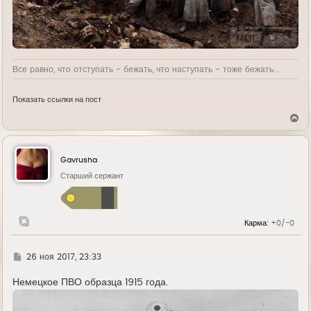
Все равно, что отступать - бежать, что наступать - тоже бежать...
Показать ссылки на пост
В
е
р
н
у
Gavrusha
т
ь
Старший сержант
с
я
к
н
Карма:
+0/-0
а
ч
а
л
Г
26 ноя 2017, 23:33
у
д
е
Немецкое ПВО образца 1915 года.