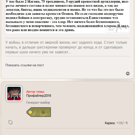
У войны, в отличие от мирной жизни, нет заднего хода. Стоит только
начать, и дальше шестеренки провернут до конца, и от сделавших
первые шаги ничего уже не зависит...
Показать ссылки на пост
В
е
р
н
у
Автор темы
т
Профайлер2016
ь
Генерал-майор
с
я
к
н
а
Карма:
+19/-5
ч
а
л