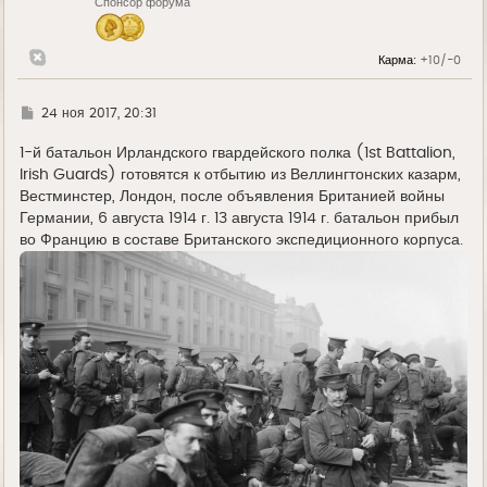
Спонсор форума
а
ч
а
л
Карма:
+10/-0
у
Г
24 ноя 2017, 20:31
д
е
1-й батальон Ирландского гвардейского полка (1st Battalion,
Irish Guards) готовятся к отбытию из Веллингтонских казарм,
Вестминстер, Лондон, после объявления Британией войны
Германии, 6 августа 1914 г. 13 августа 1914 г. батальон прибыл
во Францию в составе Британского экспедиционного корпуса.