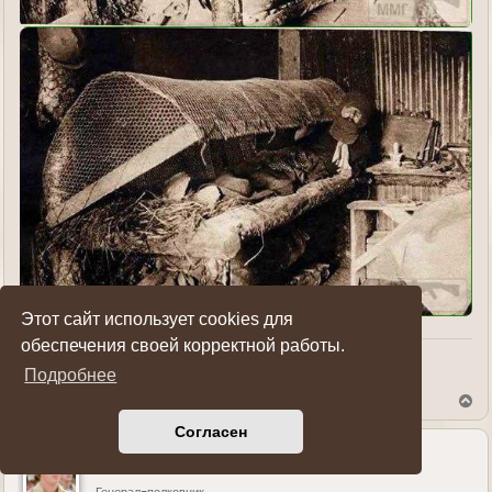
Этот сайт использует cookies для
обеспечения своей корректной работы.
Показать ссылки на пост
Подробнее
В
е
Согласен
р
н
у
Sanek
т