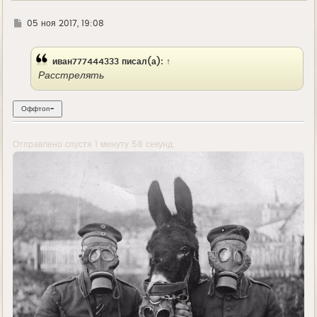
Г
05 ноя 2017, 19:08
д
е
иван777444333
писал(а):
↑
Расстрелять
Отправлено спустя 1 минуту 58 секунд: