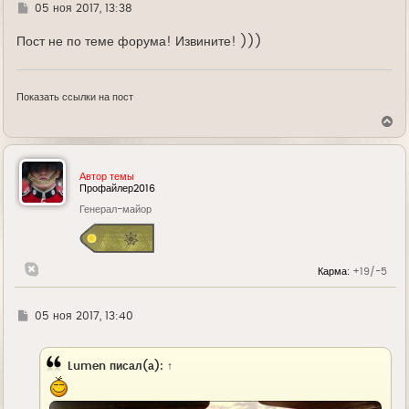
у
Г
05 ноя 2017, 13:38
д
е
Пост не по теме форума! Извините! )))
Показать ссылки на пост
В
е
р
н
у
Автор темы
т
Профайлер2016
ь
Генерал-майор
с
я
к
н
а
Карма:
+19/-5
ч
а
л
у
Г
05 ноя 2017, 13:40
д
е
Lumen
писал(а):
↑