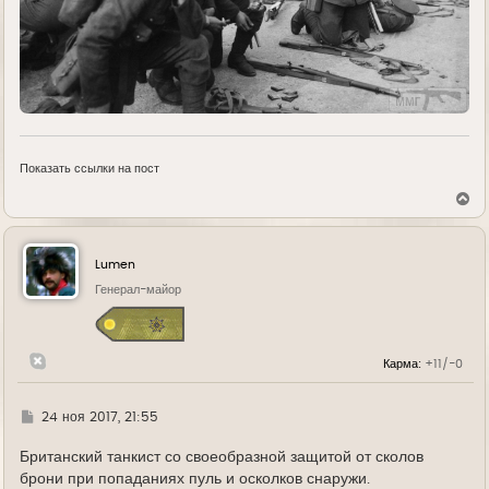
Показать ссылки на пост
В
е
р
н
у
Lumen
т
ь
Генерал-майор
с
я
к
н
Карма:
+11/-0
а
ч
а
л
Г
24 ноя 2017, 21:55
у
д
е
Британский танкист со своеобразной защитой от сколов
брони при попаданиях пуль и осколков снаружи.