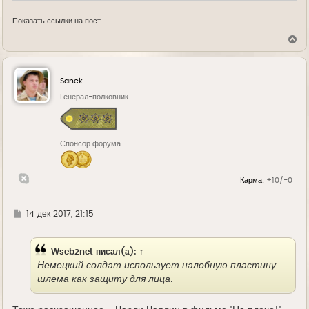
Показать ссылки на пост
В
е
р
н
у
Sanek
т
ь
Генерал-полковник
с
я
к
н
Спонсор форума
а
ч
а
л
Карма:
+10/-0
у
Г
14 дек 2017, 21:15
д
е
Wseb2net
писал(а):
↑
Немецкий солдат использует налобную пластину
шлема как защиту для лица.