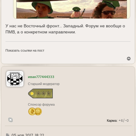
У нас не Восточный фронт... Западный. Форум не вообще о
ПМВ, а о конкретном направлении.
Показать ссылки на пост
В
е
р
н
у
иван777444333
т
ь
Старший модератор
с
я
к
н
Спонсор форума
а
ч
а
л
Карма:
+6/-0
у
Г
05 ноя 2017, 18:22