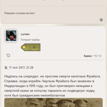
Показать ссылки на пост
В
е
р
н
у
Lumen
т
ь
Генерал-майор
с
я
к
н
Карма:
+11/-0
а
ч
а
л
Г
17 ноя 2017, 21:28
у
д
е
Надпись на снарядах: не простим смерти капитана Фрайата.
Справка: когда корабль Чарльза Фрайата был захвачен в
Нидерландах в 1916 году, он был приговорен немцами к
смертной казни за попытку таранить их подводную лодку,
хотя был гражданским некомбатантом.