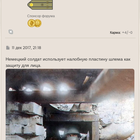
я
к
н
Спонсор форума
а
ч
а
л
Карма:
+4/-0
у
Г
11 дек 2017, 21:18
д
е
Немецкий солдат использует налобную пластину шлема как
защиту для лица.