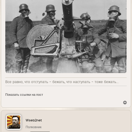
Все равно, что отступать - бежать, что наступать - тоже бежать...
Показать ссылки на пост
В
е
р
н
у
Wseb2net
т
ь
Полковник
с