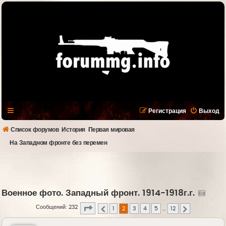
Регистрация
Выход
Список форумов
История
Первая мировая
На Западном фронте без перемен
Военное фото. Западный фронт. 1914-1918г.г.
Страница
2
из
12
Сообщений: 232
1
2
3
4
5
…
12
Пред.
След.