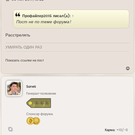
д
е
Профайлер2016
писал(а):
↑
Пост не по теме форума!
Расстрелять
УМИРАТЬ ОДИН РАЗ
Показать ссылки на пост
В
е
р
н
у
Sanek
т
ь
Генерал-полковник
с
я
к
н
Спонсор форума
а
ч
а
л
Карма:
+10/-0
у