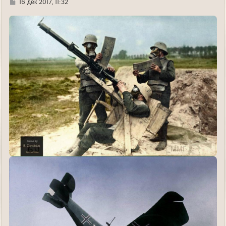
Г
16 дек 2017, 11:32
д
е