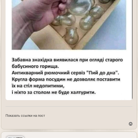
Показать ссылки на пост
В
е
р
н