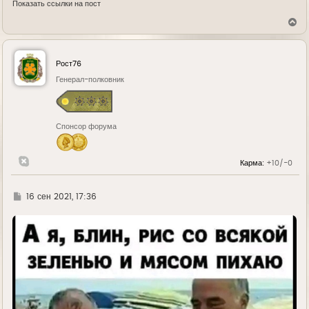
Показать ссылки на пост
В
е
р
н
у
Рост76
т
ь
Генерал-полковник
с
я
к
н
Спонсор форума
а
ч
а
л
Карма:
+10/-0
у
Г
16 сен 2021, 17:36
д
е