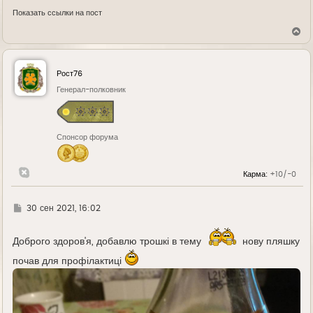
Показать ссылки на пост
В
е
р
н
у
Рост76
т
ь
Генерал-полковник
с
я
к
н
Спонсор форума
а
ч
а
л
Карма:
+10/-0
у
Г
30 сен 2021, 16:02
д
е
Доброго здоров'я, добавлю трошкі в тему
нову пляшку
почав для профілактиці