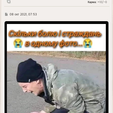
Карма:
+10/-0
у
Г
08 окт 2021, 07:53
д
е