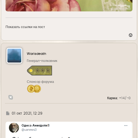
Показать ссылки на пост
В
е
р
н
у
Warisdeath
т
ь
Генерал-полковник
с
я
к
н
Спонсор форума
а
ч
а
л
Карма:
+14/-0
у
Г
01 окт 2021, 12:29
д
е