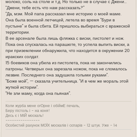
молоко, соль на столе и т.д. Но только не в случае с Джени…
“Джени, тебе есть что нам рассказать?”
‘’Да, мэм. Мой папа рассказал мне историю о моей маме.
Она была военной летчицей, летела во время "Бури в
пустыне" и была сбита. Ей пришлось выбираться с вражеской
территории.
В ее арсенале была лишь фляжка с виски, пистолет и нож.
Пока она спускалась на парашюте, то успела выпить виски, а
при приземлении обнаружила, что находится в окружении 20
иракских солдат.
15 боевиков она убила из пистолета, пока не закончились
патроны. Четверых она зарезала ножом, пока не сломалось
лезвие. Последнего она задушила голыми руками’’.
”Боже мой”, — сказала учительница. “И в чем же мораль этой
жуткой истории’’.
“Не зли маму, когда она пьяная’’.
Коли журба мене огОрне і обіймЕ печаль,
Беру пістоль і - на коня!
Десь є і МІЙ москаль!
----------------
Особистий рахунок МОЇХ москалів і сєпарів - 12 штук. Уже - 14