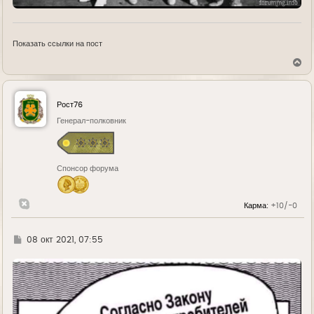
Показать ссылки на пост
В
е
р
н
у
Рост76
т
ь
Генерал-полковник
с
я
к
н
Спонсор форума
а
ч
а
л
Карма:
+10/-0
у
Г
08 окт 2021, 07:55
д
е