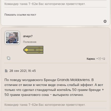
Командир танка Т-62м Вас категорически приветствует.
Показать ссылки на пост
В
е
р
н
у
dnepr7
т
ь
Полковник
с
я
к
н
Карма:
+7/-12
а
ч
а
л
Г
28 сен 2021, 16:45
у
д
е
По поводу молдавского Бренди Grands Moldaviens. В
отличии от виски в чистом виде очень слабый эффект. А вот
только что сделал стандартный коктейль 50 грамм бренди +
50 грамм гранатового сока - вытырило отлично.
Командир танка Т-62м Вас категорически приветствует.