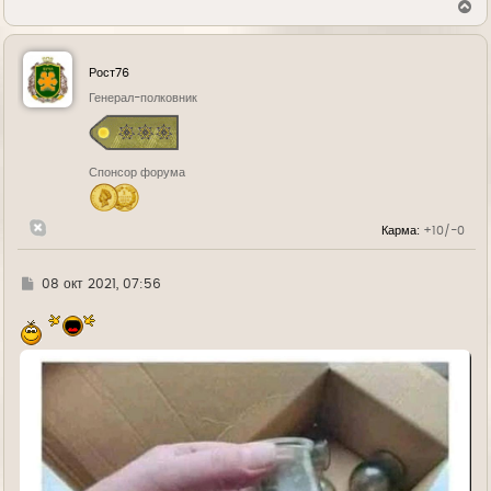
В
е
р
н
у
Рост76
т
ь
Генерал-полковник
с
я
к
н
Спонсор форума
а
ч
а
л
Карма:
+10/-0
у
Г
08 окт 2021, 07:56
д
е