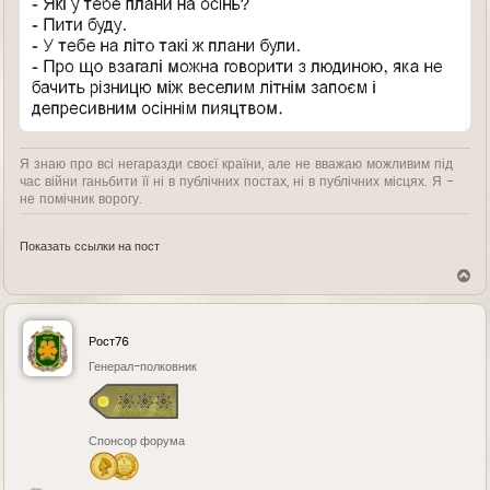
Я знаю про всі негаразди своєї країни, але не вважаю можливим під
час війни ганьбити її ні в публічних постах, ні в публічних місцях. Я -
не помічник ворогу.
Показать ссылки на пост
В
е
р
н
у
Рост76
т
ь
Генерал-полковник
с
я
к
н
Спонсор форума
а
ч
а
л