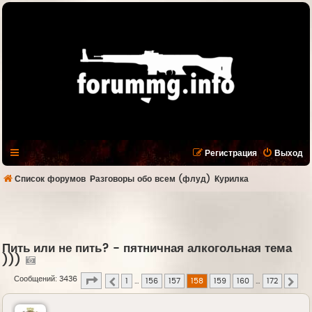
Регистрация
Выход
Список форумов
Разговоры обо всем (флуд)
Курилка
Пить или не пить? - пятничная алкогольная тема
)))
Страница
158
из
172
Сообщений: 3436
1
…
156
157
158
159
160
…
172
Пред.
След