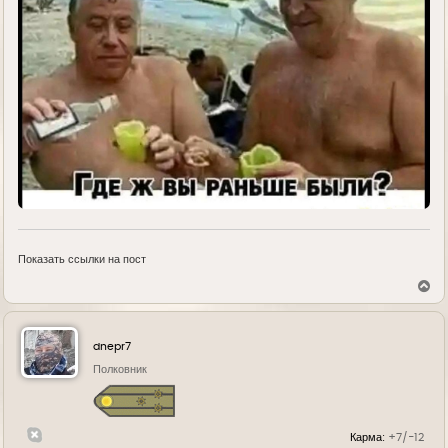
Показать ссылки на пост
В
е
р
н
у
dnepr7
т
ь
Полковник
с
я
к
н
Карма:
+7/-12
а