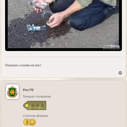
Показать ссылки на пост
В
е
р
н
у
Рост76
т
ь
Генерал-полковник
с
я
к
н
Спонсор форума
а
ч
а