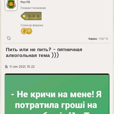
Рост76
Генерал-полковник
Спонсор форума
Карма:
+10/-0
Пить или не пить? - пятничная
алкогольная тема )))
Г
11 сен 2021, 15:22
д
е