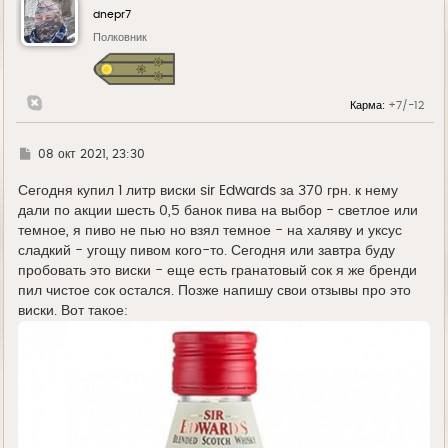
у
dnepr7
т
ь
Полковник
с
я
к
н
Карма:
+7/-12
а
ч
а
л
Г
08 окт 2021, 23:30
у
д
е
Сегодня купил 1 литр виски sir Edwards за 370 грн. к нему
дали по акции шесть 0,5 банок пива на выбор - светлое или
темное, я пиво не пью но взял темное - на халяву и уксус
сладкий - угощу пивом кого-то. Сегодня или завтра буду
пробовать это виски - еще есть гранатовый сок я же бренди
пил чистое сок остался. Позже напишу свои отзывы про это
виски. Вот такое: