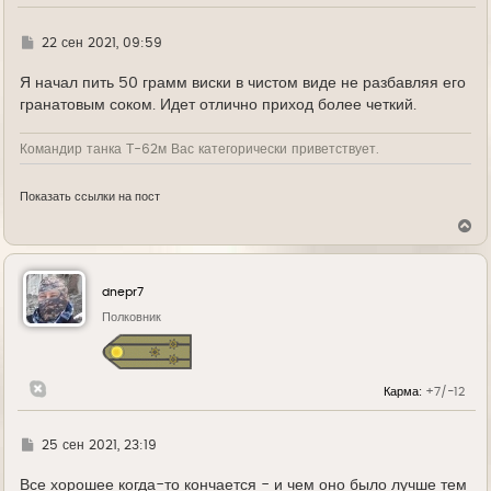
ч
а
л
Г
22 сен 2021, 09:59
у
д
е
Я начал пить 50 грамм виски в чистом виде не разбавляя его
гранатовым соком. Идет отлично приход более четкий.
Командир танка Т-62м Вас категорически приветствует.
Показать ссылки на пост
В
е
р
н
у
dnepr7
т
ь
Полковник
с
я
к
н
Карма:
+7/-12
а
ч
а
л
Г
25 сен 2021, 23:19
у
д
е
Все хорошее когда-то кончается - и чем оно было лучше тем