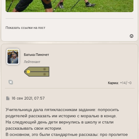
Показать ссылки на пост
В
е
р
н
у
Батька Пиночет
т
ь
Лейтенант
с
я
к
н
Карма:
+14/-0
а
ч
а
л
Г
16 сен 2021, 07:57
у
д
е
Учительница дала пятиклассникам задание: попросить
родителей рассказать им историю с моралью в конце.
На следующий день дети вернулись в школу и стали
рассказывать свои истории.
В основном, это были стандартные рассказы: про пролитое