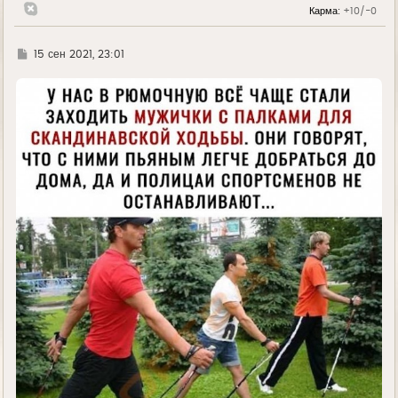
у
Карма:
+10/-0
Г
15 сен 2021, 23:01
д
е