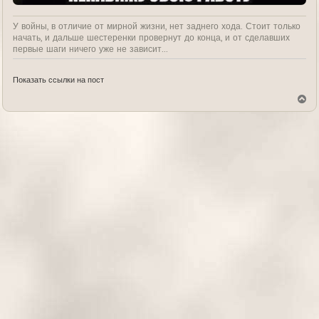
У войны, в отличие от мирной жизни, нет заднего хода. Стоит только
начать, и дальше шестеренки провернут до конца, и от сделавших
первые шаги ничего уже не зависит...
Показать ссылки на пост
В
е
р
н
у
т
ь
с
я
к
н
а
ч
а
л
у