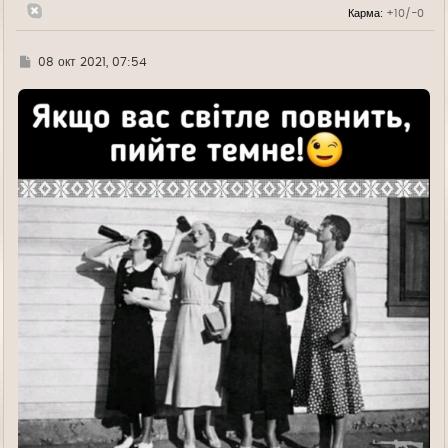
л
Карма:
+10/-0
у
Г
08 окт 2021, 07:54
д
е