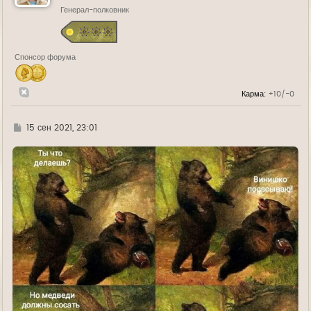
ь
Генерал-полковник
с
я
к
н
а
Спонсор форума
ч
а
л
у
Карма:
+10/-0
Г
15 сен 2021, 23:01
д
е