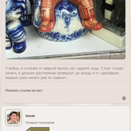
У войны, в отличие от мирной жизни, нет заднего хода. Стоит только
начать, и дальше шестеренки провернут до конца, и от сделавших
первые шаги ничего уже не зависит...
Показать ссылки на пост
В
е
р
н
у
Sanek
т
ь
Генерал-полковник
с
я