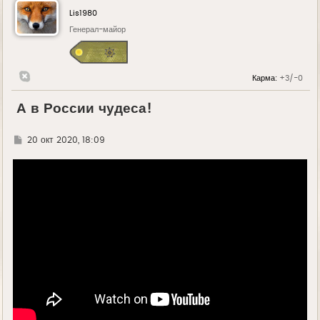
Lis1980
Генерал-майор
Карма:
+3/-0
А в России чудеса!
Г
20 окт 2020, 18:09
д
е