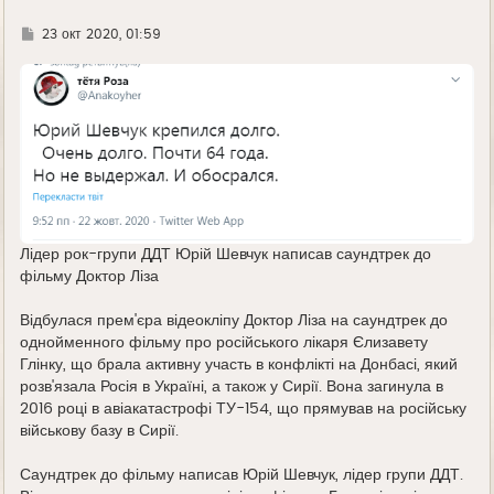
Г
23 окт 2020, 01:59
д
е
Лідер рок-групи ДДТ Юрій Шевчук написав саундтрек до
фільму Доктор Ліза
Відбулася прем'єра відеокліпу Доктор Ліза на саундтрек до
однойменного фільму про російського лікаря Єлизавету
Глінку, що брала активну участь в конфлікті на Донбасі, який
розв'язала Росія в Україні, а також у Сирії. Вона загинула в
2016 році в авіакатастрофі ТУ-154, що прямував на російську
військову базу в Сирії.
Саундтрек до фільму написав Юрій Шевчук, лідер групи ДДТ.