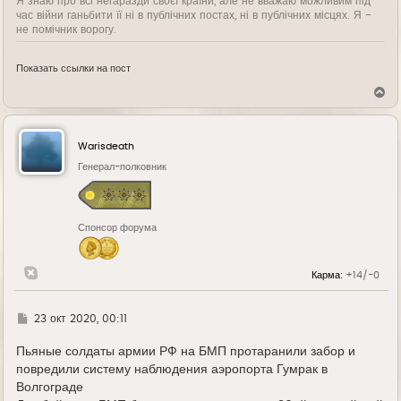
Я знаю про всі негаразди своєї країни, але не вважаю можливим під
час війни ганьбити її ні в публічних постах, ні в публічних місцях. Я -
не помічник ворогу.
Показать ссылки на пост
В
е
р
н
у
Warisdeath
т
ь
Генерал-полковник
с
я
к
н
Спонсор форума
а
ч
а
л
Карма:
+14/-0
у
Г
23 окт 2020, 00:11
д
е
Пьяные солдаты армии РФ на БМП протаранили забор и
повредили систему наблюдения аэропорта Гумрак в
Волгограде