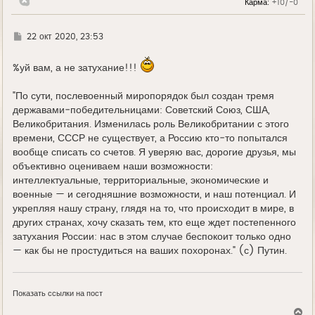
Карма:
+10/-0
у
Г
22 окт 2020, 23:53
д
е
%уй вам, а не затухание!!!
"По сути, послевоенный миропорядок был создан тремя
державами‑победительницами: Советский Союз, США,
Великобритания. Изменилась роль Великобритании с этого
времени, СССР не существует, а Россию кто‑то попытался
вообще списать со счетов. Я уверяю вас, дорогие друзья, мы
объективно оцениваем наши возможности:
интеллектуальные, территориальные, экономические и
военные — и сегодняшние возможности, и наш потенциал. И
укрепляя нашу страну, глядя на то, что происходит в мире, в
других странах, хочу сказать тем, кто еще ждет постепенного
затухания России: нас в этом случае беспокоит только одно
— как бы не простудиться на ваших похоронах." (с) Путин.
Показать ссылки на пост
В