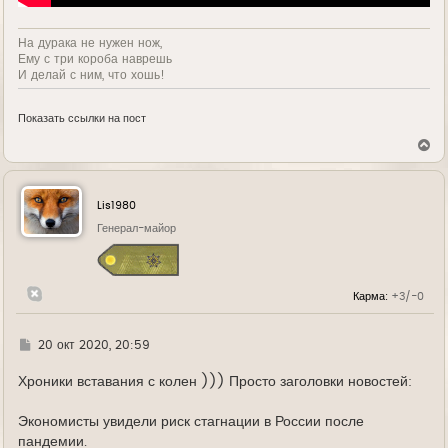
На дурака не нужен нож,
Ему с три короба наврешь
И делай с ним, что хошь!
Показать ссылки на пост
В
е
р
н
у
Lis1980
т
ь
Генерал-майор
с
я
к
н
Карма:
+3/-0
а
ч
а
л
Г
20 окт 2020, 20:59
у
д
е
Хроники вставания с колен ))) Просто заголовки новостей:
Экономисты увидели риск стагнации в России после
пандемии.