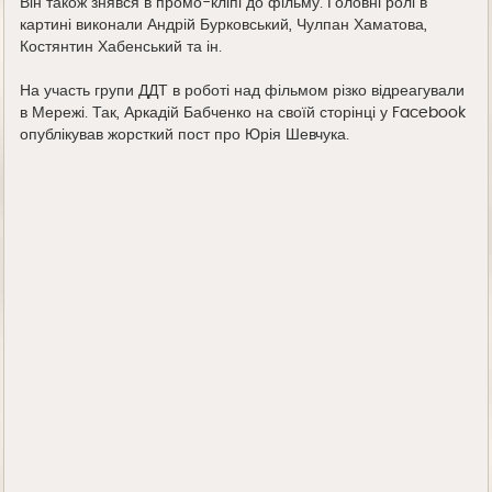
Він також знявся в промо-кліпі до фільму. Головні ролі в
картині виконали Андрій Бурковський, Чулпан Хаматова,
Костянтин Хабенський та ін.
На участь групи ДДТ в роботі над фільмом різко відреагували
в Мережі. Так, Аркадій Бабченко на своїй сторінці у Facebook
опублікував жорсткий пост про Юрія Шевчука.