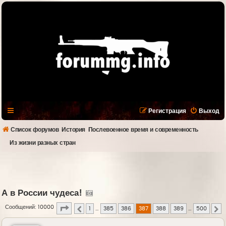
Регистрация
Выход
Список форумов
История
Послевоенное время и современность
Из жизни разных стран
А в России чудеса!
Страница
387
из
500
Сообщений: 10000
1
…
385
386
387
388
389
…
500
Пред.
С