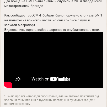
Два бойца на БМП были пьяны и служили в 20-й гвардейской
мотострелковой бригаде.
Как сообщают росСМИ, бойцам было поручено отогнать БМП
на полигон из воинской части, но они сбились с пути и
заехали в аэропорт.
Видеозапись тарана забора аэропорта опубликована в сети.
Я знаю про всі негаразди своєї країни, але не вважаю можливим під
час війни ганьбити її ні в публічних постах, ні в публічних місцях. Я -
не помічник ворогу.