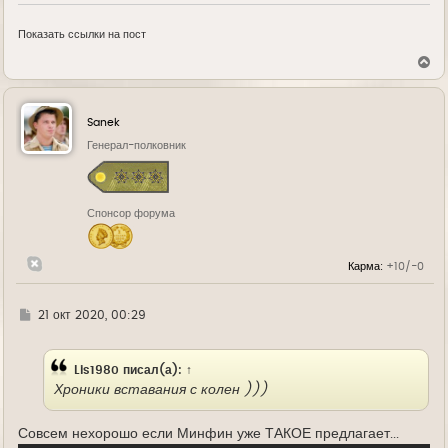
Показать ссылки на пост
В
е
р
н
у
Sanek
т
ь
Генерал-полковник
с
я
к
н
Спонсор форума
а
ч
а
л
Карма:
+10/-0
у
Г
21 окт 2020, 00:29
д
е
Lis1980
писал(а):
↑
Хроники вставания с колен )))
Совсем нехорошо если Минфин уже ТАКОЕ предлагает...