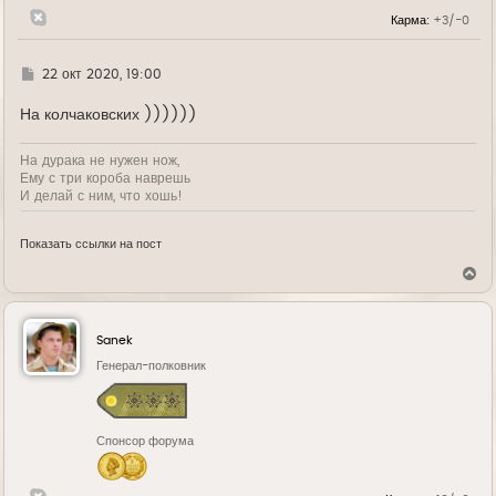
н
Карма:
+3/-0
а
ч
а
л
Г
22 окт 2020, 19:00
у
д
е
На колчаковских ))))))
На дурака не нужен нож,
Ему с три короба наврешь
И делай с ним, что хошь!
Показать ссылки на пост
В
е
р
н
у
Sanek
т
ь
Генерал-полковник
с
я
к
н
Спонсор форума
а
ч
а
л