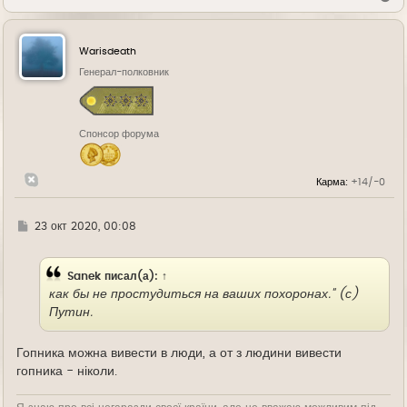
е
р
н
у
Warisdeath
т
ь
Генерал-полковник
с
я
к
н
Спонсор форума
а
ч
а
л
Карма:
+14/-0
у
Г
23 окт 2020, 00:08
д
е
Sanek
писал(а):
↑
как бы не простудиться на ваших похоронах." (с)
Путин.
Гопника можна вивести в люди, а от з людини вивести
гопника - ніколи.