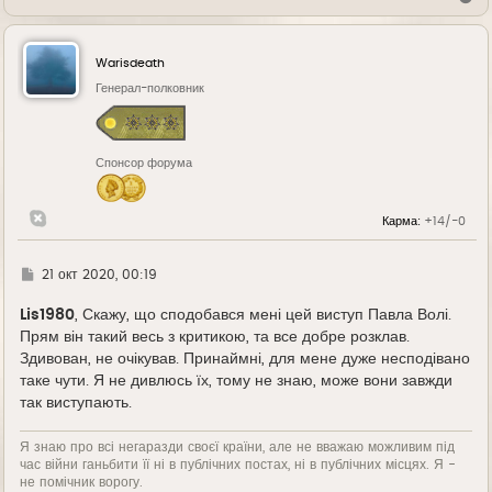
е
р
н
у
Warisdeath
т
ь
Генерал-полковник
с
я
к
н
Спонсор форума
а
ч
а
л
Карма:
+14/-0
у
Г
21 окт 2020, 00:19
д
е
Lis1980
, Скажу, що сподобався мені цей виступ Павла Волі.
Прям він такий весь з критикою, та все добре розклав.
Здивован, не очікував. Принаймні, для мене дуже несподівано
таке чути. Я не дивлюсь їх, тому не знаю, може вони завжди
так виступають.
Я знаю про всі негаразди своєї країни, але не вважаю можливим під
час війни ганьбити її ні в публічних постах, ні в публічних місцях. Я -
не помічник ворогу.