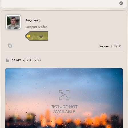
В
е
р
н
у
Влад Бевх
т
ь
Генерал-майор
с
я
к
н
Карма:
+16/-0
а
ч
а
л
Г
22 окт 2020, 15:33
у
д
е