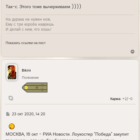
е
Так-с. Этого тоже вычеркиваем ))))
На дурака не нужен нож,
Ему с три короба наврешь
И делай с ним, что хошь!
Показать ссылки на пост
В
е
р
н
у
Bikini
т
ь
Полковник
с
я
к
н
Карма:
+2/-0
а
ч
а
л
Г
23 окт 2020, 14:20
у
д
е
МОСКВА, 16 окт - РИА Новости. Лоукостер "Победа" закупит