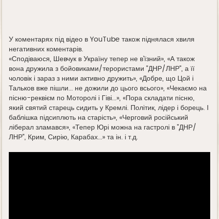
У коментарях під відео в YouTube також піднялася хвиля
негативних коментарів.
«Сподіваюся, Шевчук в Україну тепер не в'їзний», «А також
вона дружила з бойовиками/терористами "ДНР/ЛНР", а її
чоловік і зараз з ними активно дружить», «Добре, що Цой і
Тальков вже пішли... не дожили до цього всього», «Чекаємо на
пісню-реквієм по Моторолі і Гіві...», «Пора складати пісню,
який святий старець сидить у Кремлі. Політик, лідер і борець. І
баблішка підсиплють на старість», «Черговий російський
ліберал зламався», «Тепер Юрі можна на гастролі в "ДНР/
ЛНР", Крим, Сирію, Карабах...» та ін. і т.д.