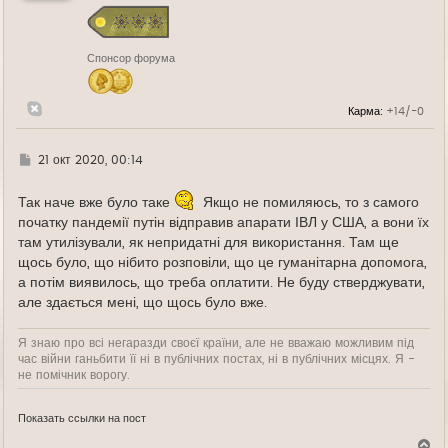
с
я
к
н
Спонсор форума
а
ч
а
л
Карма:
+14/-0
у
Г
21 окт 2020, 00:14
д
е
Так наче вже було таке
Якщо не помиляюсь, то з самого
початку пандемії путін відправив апарати ІВЛ у США, а вони їх
там утилізували, як непридатні для використання. Там ще
щось було, що нібито розповіли, що це гуманітарна допомога,
а потім виявилось, що треба оплатити. Не буду стверджувати,
але здається мені, що щось було вже.
Я знаю про всі негаразди своєї країни, але не вважаю можливим під
час війни ганьбити її ні в публічних постах, ні в публічних місцях. Я -
не помічник ворогу.
Показать ссылки на пост
В