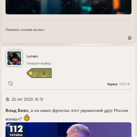
Показать ссылки на пост
В
е
р
н
у
Lumen
т
ь
Генерал-майор
с
я
к
н
Карма:
+11/-0
а
ч
а
л
Г
22 окт 2020, 16:31
у
д
е
Влад Бевх
, а на каких фронтах этот украинский друг России
воевал?