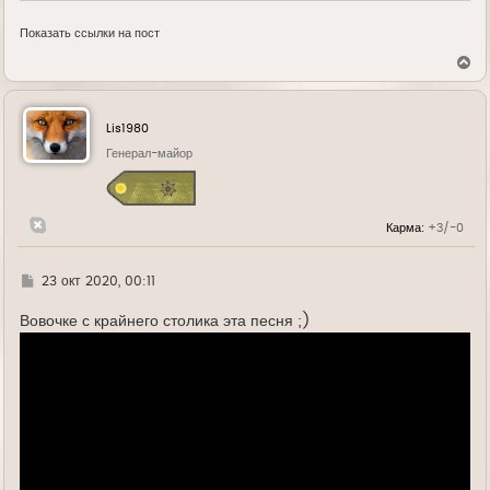
Показать ссылки на пост
В
е
р
н
у
Lis1980
т
ь
Генерал-майор
с
я
к
н
Карма:
+3/-0
а
ч
а
л
Г
23 окт 2020, 00:11
у
д
е
Вовочке с крайнего столика эта песня ;)