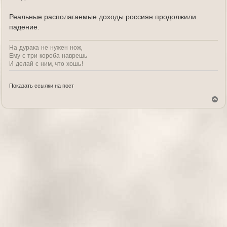
Реальные располагаемые доходы россиян продолжили
падение.
На дурака не нужен нож,
Ему с три короба наврешь
И делай с ним, что хошь!
Показать ссылки на пост
В
е
р
н
у
т
ь
с
я
к
н
а
ч
а
л
у