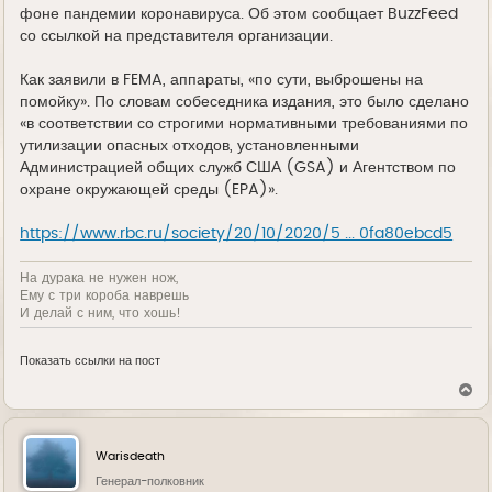
фоне пандемии коронавируса. Об этом сообщает BuzzFeed
со ссылкой на представителя организации.
Как заявили в FEMA, аппараты, «по сути, выброшены на
помойку». По словам собеседника издания, это было сделано
«в соответствии со строгими нормативными требованиями по
утилизации опасных отходов, установленными
Администрацией общих служб США (GSA) и Агентством по
охране окружающей среды (EPA)».
https://www.rbc.ru/society/20/10/2020/5 ... 0fa80ebcd5
На дурака не нужен нож,
Ему с три короба наврешь
И делай с ним, что хошь!
Показать ссылки на пост
В
е
р
н
у
Warisdeath
т
ь
Генерал-полковник