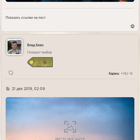
Показать ссылки на пост
В
е
р
н
у
Влад Бевх
т
ь
Генерал-майор
с
я
к
н
Карма:
+16/-0
а
ч
а
л
Г
21 дек 2019, 02:09
у
д
е