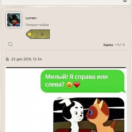
е
р
н
у
Lumen
т
ь
Генерал-майор
с
я
к
н
Карма:
+11/-0
а
ч
а
л
Г
23 дек 2019, 13:34
у
д
е