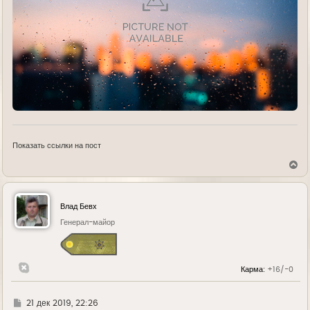
Показать ссылки на пост
В
е
р
н
у
Влад Бевх
т
ь
Генерал-майор
с
я
к
н
Карма:
+16/-0
а
ч
а
л
Г
21 дек 2019, 22:26
у