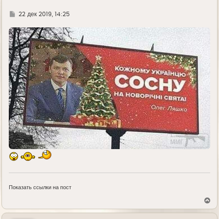
Г
22 дек 2019, 14:25
д
е
Показать ссылки на пост
В
е
р