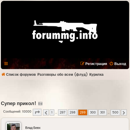
Регистрация
Выход
Список форумов
Разговоры обо всем (флуд)
Курилка
Супер прикол!
Страница
299
из
500
Сообщений: 10000
1
…
297
298
299
300
301
…
500
Пред.
С
Влад Бевх