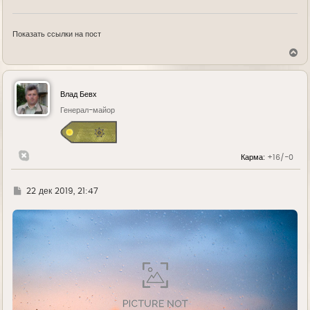
Показать ссылки на пост
В
е
р
н
у
Влад Бевх
т
ь
Генерал-майор
с
я
к
н
Карма:
+16/-0
а
ч
а
л
Г
22 дек 2019, 21:47
у
д
е