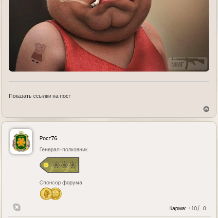
Показать ссылки на пост
В
е
р
н
у
Рост76
т
ь
Генерал-полковник
с
я
к
н
Спонсор форума
а
ч
а
л
Карма:
+10/-0
у