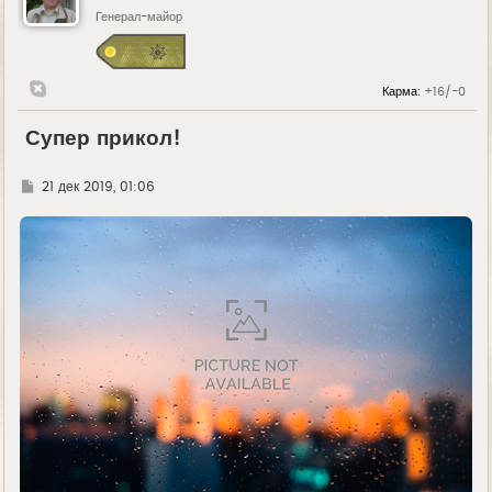
Генерал-майор
Карма:
+16/-0
Супер прикол!
Г
21 дек 2019, 01:06
д
е