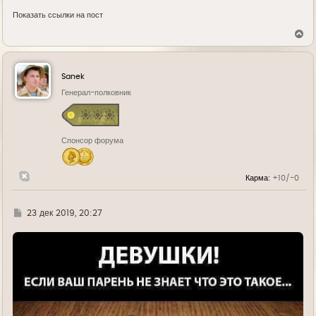
Показать ссылки на пост
В
е
р
н
у
Sanek
т
ь
Генерал-полковник
с
я
к
н
Спонсор форума
а
ч
а
л
Карма:
+10/-0
у
Г
23 дек 2019, 20:27
д
е