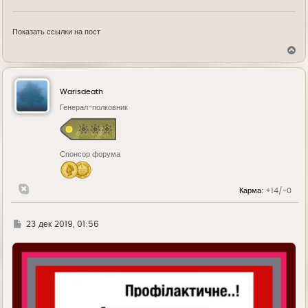
Показать ссылки на пост
В
е
р
н
у
Warisdeath
т
ь
Генерал-полковник
с
я
к
н
Спонсор форума
а
ч
а
л
Карма:
+14/-0
у
Г
23 дек 2019, 01:56
д
е