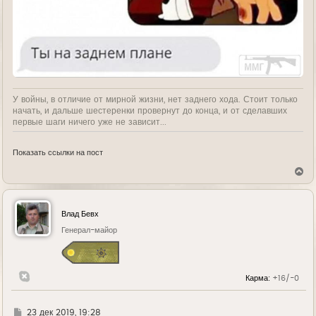
У войны, в отличие от мирной жизни, нет заднего хода. Стоит только
начать, и дальше шестеренки провернут до конца, и от сделавших
первые шаги ничего уже не зависит...
Показать ссылки на пост
В
е
р
н
у
Влад Бевх
т
ь
Генерал-майор
с
я
к
н
Карма:
+16/-0
а
ч
а
л
Г
23 дек 2019, 19:28