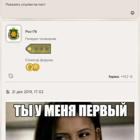
Показать ссылки на пост
В
е
р
н
у
Рост76
т
ь
Генерал-полковник
с
я
к
н
Спонсор форума
а
ч
а
л
Карма:
+10/-0
у
Г
21 дек 2019, 17:02
д
е