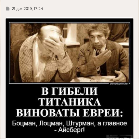
Г
21 дек 2019, 17:24
д
е