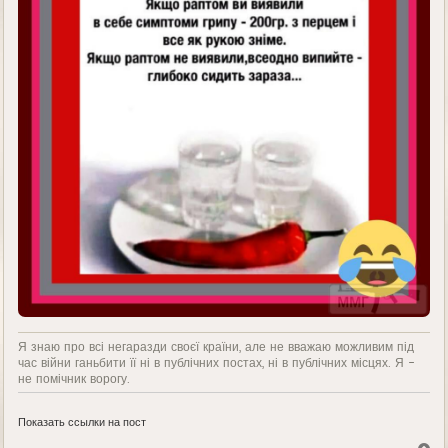
Я знаю про всі негаразди своєї країни, але не вважаю можливим під
час війни ганьбити її ні в публічних постах, ні в публічних місцях. Я -
не помічник ворогу.
Показать ссылки на пост
В