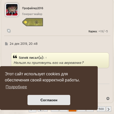
н
у
Профайлер2016
т
ь
Генерал-майор
с
я
к
н
Карма:
+19/-5
а
ч
а
л
Г
24 дек 2019, 20:48
у
д
е
Sanek
писал(а):
↑
Нельзя ли притянуть его на веревочке?
Этот сайт использует cookies для
А может ну его нафиг все таки?
обеспечения своей корректной работы.
Подробнее
Показать ссылки на пост
В
Согласен
е
р
Страница
299
из
500
Сообщений: 10000
н
1
…
297
298
299
300
301
…
500
Пред.
С
у