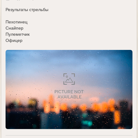
у
д
е
Результаты стрельбы
Пехотинец
Снайпер
Пулеметчик
Офицер