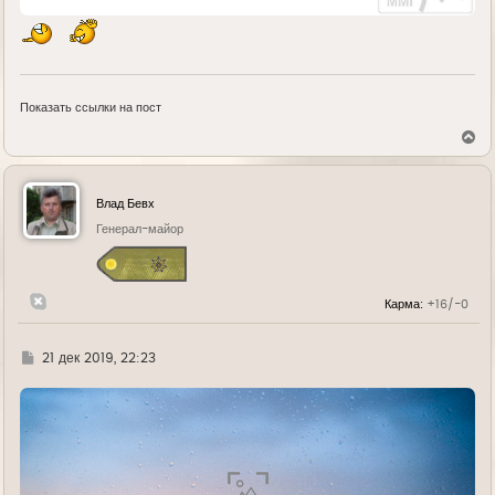
Показать ссылки на пост
В
е
р
н
у
Влад Бевх
т
ь
Генерал-майор
с
я
к
н
Карма:
+16/-0
а
ч
а
л
Г
21 дек 2019, 22:23
у
д
е