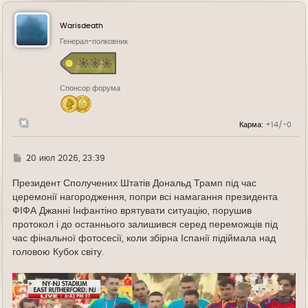
р
н
у
Warisdeath
т
ь
Генерал-полковник
с
я
к
н
Спонсор форума
а
ч
а
л
Карма:
+14/-0
у
Г
20 июл 2026, 23:39
д
е
Президент Сполучених Штатів Дональд Трамп під час
церемонії нагородження, попри всі намагання президента
ФІФА Джанні Інфантіно врятувати ситуацію, порушив
протокол і до останнього залишився серед переможців під
час фінальної фотосесії, коли збірна Іспанії підіймала над
головою Кубок світу.