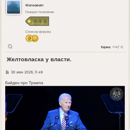
Warisdeath
Генерал-полковник
Спонсор форума
Карма:
+14/-0
Желтовласка у власти.
Г
30 июн 2026, 11:49
д
е
Байден про Трампа