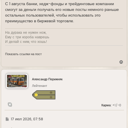
С 1 августа банки, хедж-фонды и трейдинговые компании
смогут за деньги получать его новые посты немного раньше
остальных пользователей, чтобы использовать это
преимущество в биржевой торговле.
На дурака не нужен нож,
Ему с три короба наврешь
И делай с ним, что хошь!
Показать ссылки на пост
В
е
р
н
у
Александр Перижняк
т
ь
Лейтенант
с
я
к
н
Карма:
+1/-0
а
ч
а
л
Г
17 июл 2026, 07:58
у
д
е