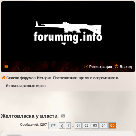
Регистрация
Выход
Список форумов
История
Послевоенное время и современность
Из жизни разных стран
Желтовласка у власти.
Страница
65
из
65
Сообщений: 1297
1
…
61
62
63
64
65
Пред.