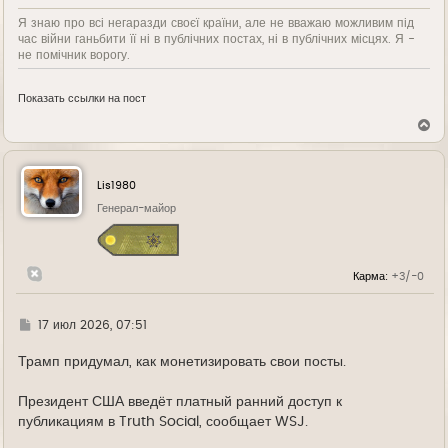
Я знаю про всі негаразди своєї країни, але не вважаю можливим під
час війни ганьбити її ні в публічних постах, ні в публічних місцях. Я -
не помічник ворогу.
Показать ссылки на пост
В
е
р
н
у
Lis1980
т
ь
Генерал-майор
с
я
к
н
Карма:
+3/-0
а
ч
а
л
Г
17 июл 2026, 07:51
у
д
е
Трамп придумал, как монетизировать свои посты.
Президент США введёт платный ранний доступ к
публикациям в Truth Social, сообщает WSJ.