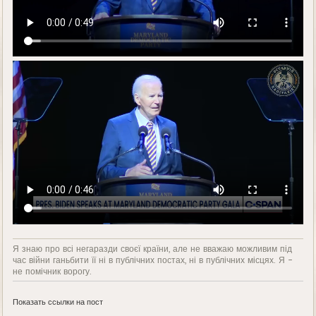
Я знаю про всі негаразди своєї країни, але не вважаю можливим під
час війни ганьбити її ні в публічних постах, ні в публічних місцях. Я -
не помічник ворогу.
Показать ссылки на пост