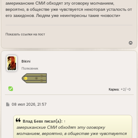
американские СМИ обходят эту оговорку молчанием,
вероятно, в обществе уже чувствуется некоторая усталость от
его закидонов. Людям уже неинтересны такие «новости»
Показать ссылки на пост
В
е
р
н
у
Bikini
т
ь
Полковник
с
я
к
н
Карма:
+2/-0
а
ч
а
л
Г
08 июл 2026, 21:57
у
д
е
Влад Бевх
писал(а):
↑
американские СМИ обходят эту оговорку
молчанием, вероятно, в обществе уже чувствуется