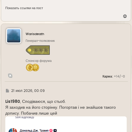
Показать ссылки на пост
В
е
р
н
у
Warisdeath
т
ь
Генерал-полковник
с
я
к
н
Спонсор форума
а
ч
а
л
Карма:
+14/-0
у
Г
21 июл 2026, 00:09
д
е
Lis1980
, Сподіваюся, що стьоб.
Я заходив на його сторінку. Погортав і не знайшов такого
допису. Побачив лише цей