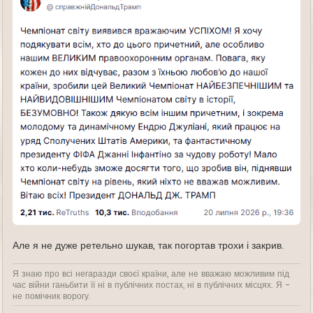
Але я не дуже ретельно шукав, так погортав трохи і закрив.
Я знаю про всі негаразди своєї країни, але не вважаю можливим під
час війни ганьбити її ні в публічних постах, ні в публічних місцях. Я -
не помічник ворогу.