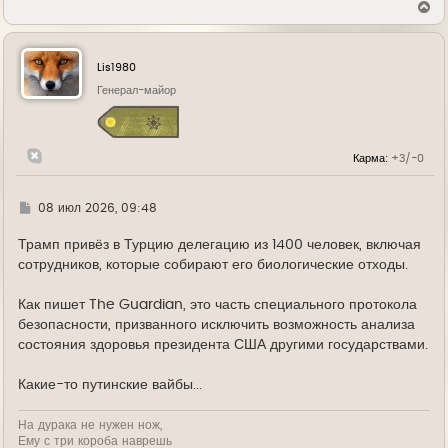
В
е
р
н
у
Lis1980
т
ь
Генерал-майор
с
я
к
н
Карма:
+3/-0
а
ч
а
л
Г
08 июл 2026, 09:48
у
д
е
Трамп привёз в Турцию делегацию из 1400 человек, включая
сотрудников, которые собирают его биологические отходы.
Как пишет The Guardian, это часть специального протокола
безопасности, призванного исключить возможность анализа
состояния здоровья президента США другими государствами.
Какие-то путинские вайбы...
На дурака не нужен нож,
Ему с три короба наврешь