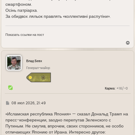
смартфоном.
Осінь патріарха.
За обидвох ляльок правлять «коллективні распутіни».
Показать ссылки на пост
В
е
р
н
у
Влад Бевх
т
ь
Генерал-майор
с
я
к
н
Карма:
+16/-0
а
ч
а
л
Г
08 июл 2026, 21:49
у
д
е
«Исламская республика Япония» — сказал Дональд Трамп на
пресс-конференции, заодно перепутав Зеленского с
Путиным. Не смутив, впрочем, своих сторонников, не особо
отличающих Японию от Ирана. Интересно другое: