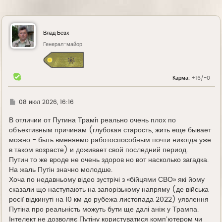
Влад Бевх
Генерал-майор
Карма:
+16/-0
Г
08 июл 2026, 16:16
д
е
В отличии от Путина Трам´п реально очень плох по
объективным причинам (глубокая старость, жить еще бывает
можно - быть вменяемо работоспособным почти никогда уже
в таком возрасте) и доживает свой последний период.
Путин то же вроде не очень здоров но вот насколько загадка.
На жаль Путін значно молодше.
Хоча по недавньому відео зустрічі з «бійцями СВО» які йому
сказали що наступають на запорізькому напряму (де війська
росії відкинуті на 10 км до рубежа листопада 2022) уявлення
Путіна про реальність можуть бути ще далі аніж у Трампа.
Інтелект не дозволяє Путіну користуватися компʼютером чи