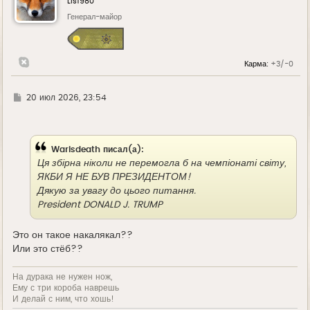
Lis1980
т
ь
Генерал-майор
с
я
к
н
Карма:
+3/-0
а
ч
а
л
Г
20 июл 2026, 23:54
у
д
е
Warisdeath писал(а):
Ця збірна ніколи не перемогла б на чемпіонаті світу,
ЯКБИ Я НЕ БУВ ПРЕЗИДЕНТОМ!
Дякую за увагу до цього питання.
President DONALD J. TRUMP
Это он такое накалякал??
Или это стёб??
На дурака не нужен нож,
Ему с три короба наврешь
И делай с ним, что хошь!