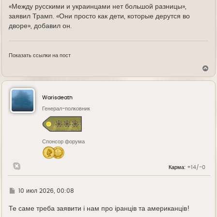
е
«Между русскими и украинцами нет большой разницы»,
заявил Трамп. «Они просто как дети, которые дерутся во
дворе», добавил он.
Показать ссылки на пост
В
е
р
н
у
Warisdeath
т
ь
Генерал-полковник
с
я
к
н
Спонсор форума
а
ч
а
л
Карма:
+14/-0
у
Г
10 июл 2026, 00:08
д
е
Те саме треба заявити і нам про іранців та американців!