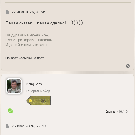
ч
а
л
Г
22 июл 2026, 01:56
у
д
е
Пацан сказал - пацан сделал!!! )))))
На дурака не нужен нож,
Ему с три короба наврешь
И делай с ним, что хошь!
Показать ссылки на пост
В
е
р
н
у
Влад Бевх
т
ь
Генерал-майор
с
я
к
н
Карма:
+16/-0
а
ч
а
л
Г
26 июл 2026, 23:47
у
д
е