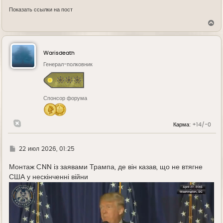
Показать ссылки на пост
В
е
р
н
у
Warisdeath
т
ь
Генерал-полковник
с
я
к
н
Спонсор форума
а
ч
а
л
Карма:
+14/-0
у
Г
22 июл 2026, 01:25
д
е
Монтаж CNN із заявами Трампа, де він казав, що не втягне
США у нескінченні війни