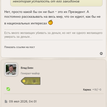
некоторая усталость от его закидонов
Нет, просто какой бы он ни был - это их Президент. А
постоянно рассказывать на весь мир, что он идиот, как бы не
в национальных интересах
Есть много желающих убивать за деньги, но нет ни одного желающего
умирать за деньги...
Показать ссылки на пост
В
е
р
н
у
Влад Бевх
т
ь
Генерал-майор
с
я
к
н
Карма:
+16/-0
а
ч
а
л
Г
09 июл 2026, 04:01
у
д