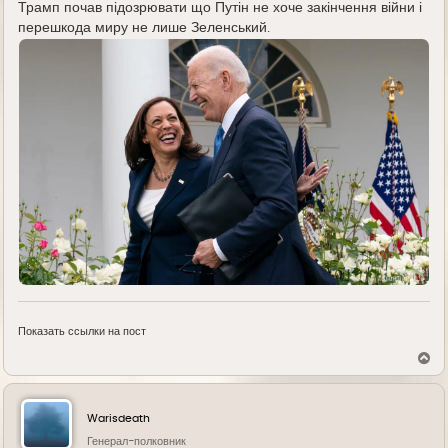
Трамп почав підозрювати що Путін не хоче закінчення війни і
перешкода миру не лише Зеленський.
Показать ссылки на пост
В
е
р
н
у
Warisdeath
т
ь
Генерал-полковник