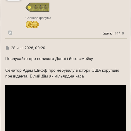
с
я
к
н
Спонсор форума
а
ч
а
л
Карма:
+14/-0
у
Г
28 июл 2026, 00:20
д
е
Послухайте про великого Донні і його сімейку.
Сенатор Адам Шифф про небувалу в історії США корупцію
президента: Білий Дім як мільярдна каса