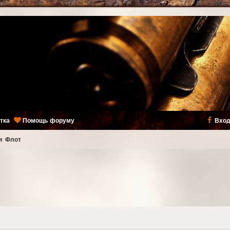
тка
Помощь форуму
Вход
и
Флот