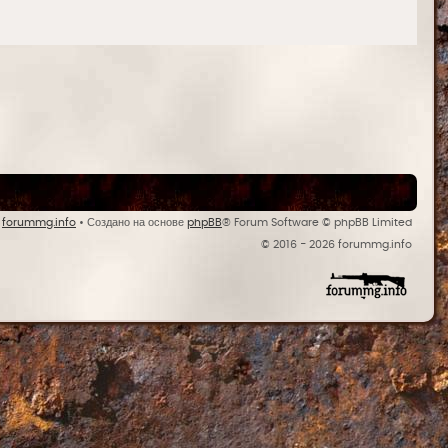
y
forummg.info
• Создано на основе
phpBB
® Forum Software © phpBB Limited
© 2016 - 2026 forummg.info
Bases Backups