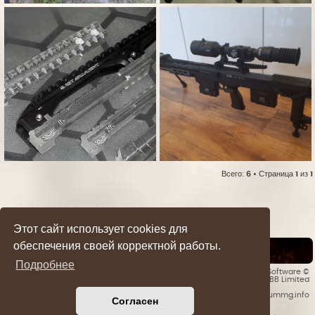
Всего:
6
• Страница
1
из
1
Этот сайт использует cookies для
обеспечения своей корректной работы.
Список форумов
Подробнее
Style developer by
forummg.info
• Создано на основе
phpBB
® Forum Software ©
phpBB Limited
© 2016 - 2026 forummg.info
Согласен
Bases Backups