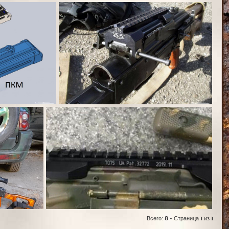
Всего:
8
• Страница
1
из
1