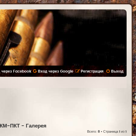
 через Facebook
Вход через Google
Регистрация
Выход
ПКМ-ПКТ
- Галерея
Всего:
8
• Страница
1
из
1