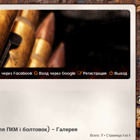
 через Facebook
Вход через Google
Регистрация
Выход
ля ПКМ і болтовок)
- Галерея
Всего:
7
• Страница
1
из
1