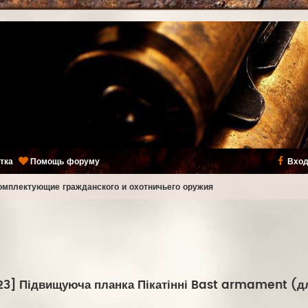
тка
Помощь форуму
Вход
комплектующие гражданского и охотничьего оружия
23] Підвищуюча планка Пікатінні Bast armament (д