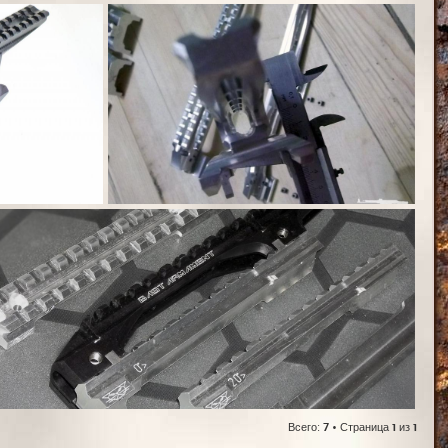
Всего:
7
• Страница
1
из
1