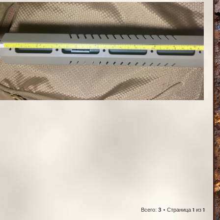
Всего:
3
• Страница
1
из
1