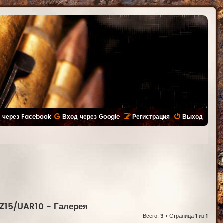
 через Facebook
Вход через Google
Регистрация
Выход
/Z15/UAR10
- Галерея
Всего:
3
• Страница
1
из
1