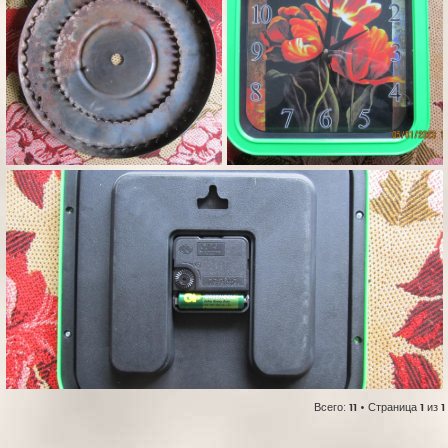
Всего:
11
• Страница
1
из
1