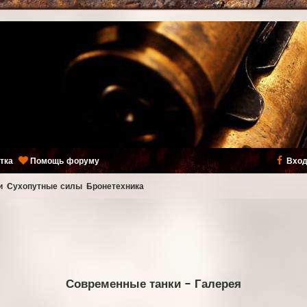
тка
Помощь форуму
Вход
и
Сухопутные силы
Бронетехника
Современные танки
- Галерея