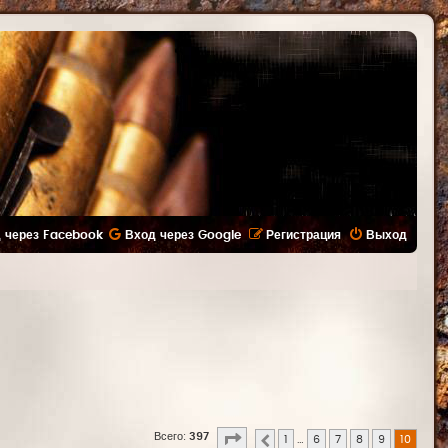
 через Facebook
Вход через Google
Регистрация
Выход
Страница
10
из
10
Всего:
397
1
…
6
7
8
9
10
Пред.