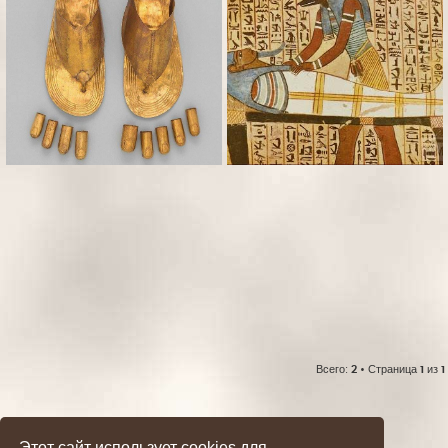
Всего:
2
• Страница
1
из
1
Этот сайт использует cookies для