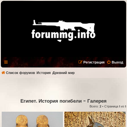
Регистрация
Выход
Список форумов
История
Древний мир
Египет. История погибели
- Галерея
Всего:
2
• Страница
1
из
1