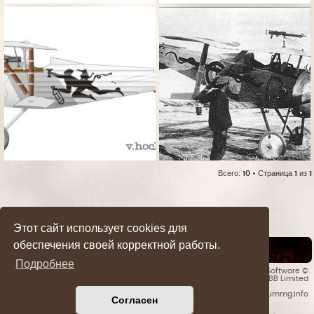
Всего:
10
• Страница
1
из
1
Этот сайт использует cookies для
обеспечения своей корректной работы.
Список форумов
Подробнее
Style developer by
forummg.info
• Создано на основе
phpBB
® Forum Software ©
phpBB Limited
© 2016 - 2026 forummg.info
Согласен
Bases Backups