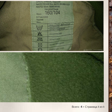
Всего:
4
• Страница
1
из
1