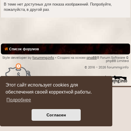
В теме нет доступных для показа изображений. Попробуйте,
пожалуйста, в другой раз.
Список форумов
Style developer by
forummg.info
• Создано на основе
phpBB
® Forum Software ©
phpBB Limited
© 2016 - 2026 forummg.info
Bases Backups
Этот сайт использует cookies для
обеспечения своей корректной работы.
Подробнее
Согласен