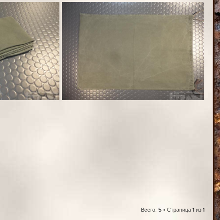
Всего:
5
• Страница
1
из
1