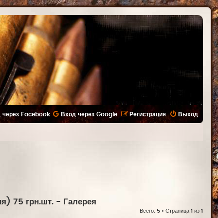
 через Facebook
Вход через Google
Регистрация
Выход
) 75 грн.шт.
- Галерея
Всего:
5
• Страница
1
из
1