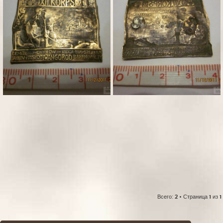
Всего:
2
• Страница
1
из
1