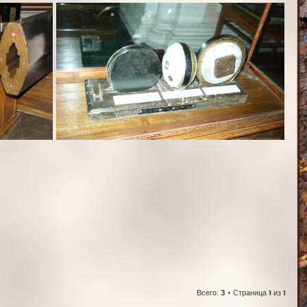
Всего:
3
• Страница
1
из
1