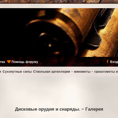
тка
Помощь форуму
Вход
и
Сухопутные силы
Ствольная артиллерия - минометы - гранатометы и
Дисковые орудия и снаряды.
- Галерея