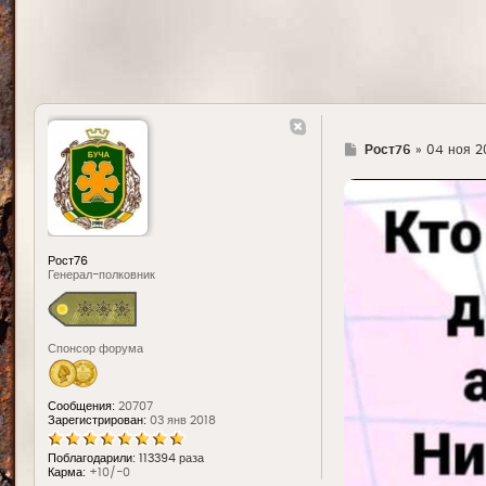
Г
Рост76
»
04 ноя 20
д
е
Рост76
Генерал-полковник
Спонсор форума
Сообщения:
20707
Зарегистрирован:
03 янв 2018
Поблагодарили:
113394 раза
Карма:
+10/-0