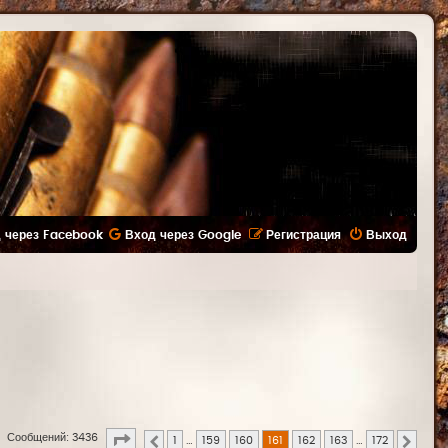
 через Facebook
Вход через Google
Регистрация
Выход
Страница
161
из
172
Сообщений: 3436
1
…
159
160
161
162
163
…
172
Пред.
След.