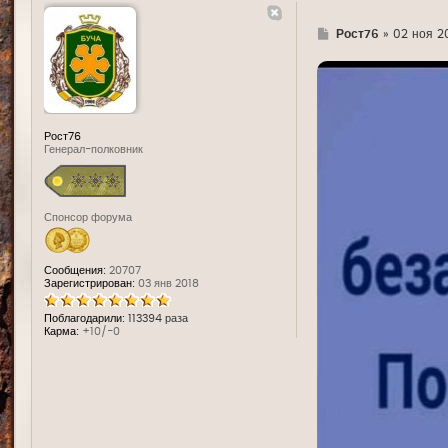
Г
Рост76
»
02 ноя 20
д
е
Рост76
Генерал-полковник
Спонсор форума
Сообщения:
20707
Зарегистрирован:
03 янв 2018
Поблагодарили:
113394 раза
Карма:
+10/-0