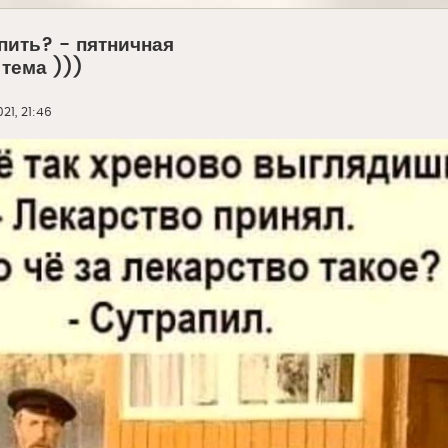
пить? - пятничная
тема )))
21, 21:46