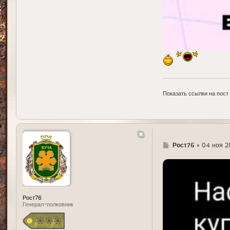
Показать ссылки на пост
Г
Рост76
»
04 ноя 20
д
е
Рост76
Генерал-полковник