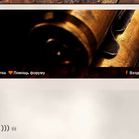
тка
Помощь форуму
Вход
 )))