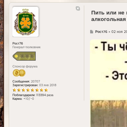
Пить или не 
алкогольная 
Г
Рост76
»
02 ноя 20
д
е
Рост76
Генерал-полковник
Спонсор форума
Сообщения:
20707
Зарегистрирован:
03 янв 2018
Поблагодарили:
113394 раза
Карма:
+10/-0