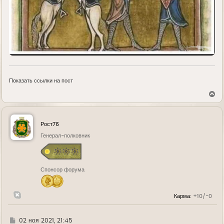
Показать ссылки на пост
В
е
р
н
у
Рост76
т
ь
Генерал-полковник
с
я
к
н
Спонсор форума
а
ч
а
л
Карма:
+10/-0
у
Г
02 ноя 2021, 21:45