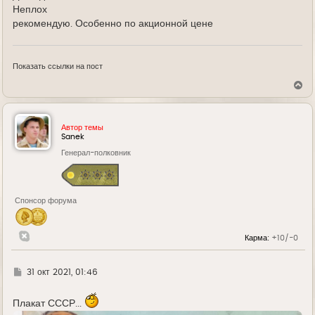
Неплох
рекомендую. Особенно по акционной цене
Показать ссылки на пост
В
е
р
н
у
Автор темы
т
Sanek
ь
Генерал-полковник
с
я
к
н
а
Спонсор форума
ч
а
л
у
Карма:
+10/-0
Г
31 окт 2021, 01:46
д
е
Плакат СССР...