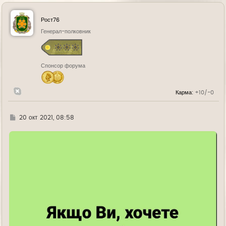
р
н
у
Рост76
т
ь
Генерал-полковник
с
я
к
н
Спонсор форума
а
ч
а
л
Карма:
+10/-0
у
Г
20 окт 2021, 08:58
д
е