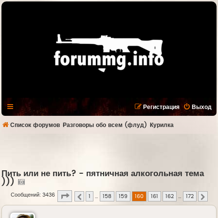
Регистрация
Выход
Список форумов
Разговоры обо всем (флуд)
Курилка
Пить или не пить? - пятничная алкогольная тема
)))
Страница
160
из
172
Сообщений: 3436
1
…
158
159
160
161
162
…
172
Пред.
След