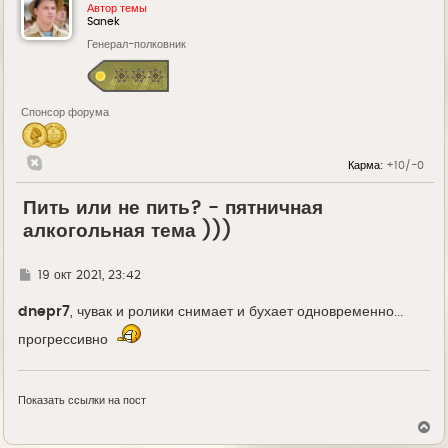
Автор темы
Sanek
Генерал-полковник
Спонсор форума
Карма:
+10/-0
Пить или не пить? - пятничная
алкогольная тема )))
Г
19 окт 2021, 23:42
д
е
dnepr7
, чувак и ролики снимает и бухает одновременно...
прогрессивно
Показать ссылки на пост
В
е