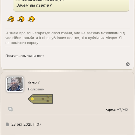
Зачем вы пьете?
Я знаю про всі негаразди своєї країни, але не вважаю можливим під
час війни ганьбити її ні в публічних постах, ні в публічних місцях. Я -
не помічник ворогу.
Показать ссылки на пост
В
е
р
н
у
dnepr7
т
ь
Полковник
с
я
к
н
Карма:
+7/-12
а
ч
а
л
Г
23 окт 2021, 11:07
у
д
е