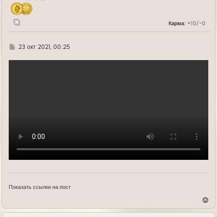
а
л
у
Карма:
+10/-0
Г
23 окт 2021, 00:25
д
е
Показать ссылки на пост
В
е
р