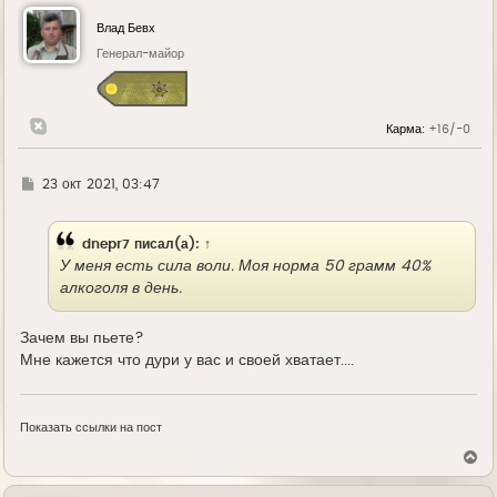
н
у
Влад Бевх
т
ь
Генерал-майор
с
я
к
н
Карма:
+16/-0
а
ч
а
л
Г
23 окт 2021, 03:47
у
д
е
dnepr7
писал(а):
↑
У меня есть сила воли. Моя норма 50 грамм 40%
алкоголя в день.
Зачем вы пьете?
Мне кажется что дури у вас и своей хватает....
Показать ссылки на пост
В
е
р