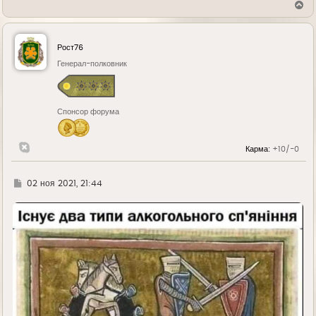
В
е
р
н
у
Рост76
т
ь
Генерал-полковник
с
я
к
н
Спонсор форума
а
ч
а
л
Карма:
+10/-0
у
Г
02 ноя 2021, 21:44
д
е