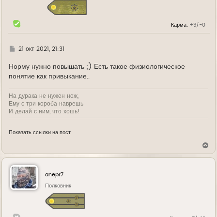
я
к
н
Карма:
+3/-0
а
ч
а
л
Г
21 окт 2021, 21:31
у
д
е
Норму нужно повышать ;) Есть такое физиологическое
понятие как привыкание..
На дурака не нужен нож,
Ему с три короба наврешь
И делай с ним, что хошь!
Показать ссылки на пост
В
е
р
н
у
dnepr7
т
ь
Полковник
с
я
к
н