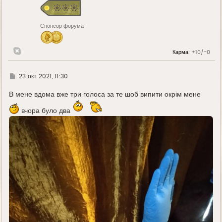
я
к
н
Спонсор форума
а
ч
а
л
Карма:
+10/-0
у
Г
23 окт 2021, 11:30
д
е
В мене вдома вже три голоса за те шоб випити окрім мене
вчора було два