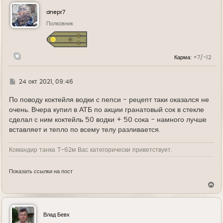
н
у
dnepr7
т
ь
Полковник
с
я
к
н
Карма:
+7/-12
а
ч
а
л
Г
24 окт 2021, 09:46
у
д
е
По поводу коктейля водки с пепси - рецепт таки оказался не
очень. Вчера купил в АТБ по акции гранатовый сок в стекле
сделал с ним коктейль 50 водки + 50 сока - намного лучше
вставляет и тепло по всему телу разливается.
Командир танка Т-62м Вас категорически приветствует.
Показать ссылки на пост
В
е
р
н
у
Влад Бевх
т