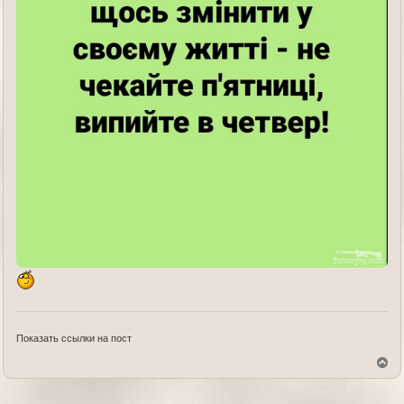
Показать ссылки на пост
В
е
р
н