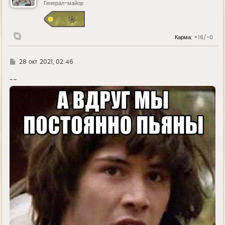
ь
Генерал-майор
с
я
к
н
Карма:
+16/-0
а
ч
а
л
Г
28 окт 2021, 02:46
у
д
е
--