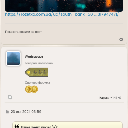
https://rozetka.com.ua/ua/south_bank_50 ... 317947471/
Показать ссылки на пост
В
е
р
н
у
Warisdeath
т
ь
Генерал-полковник
с
я
к
н
Спонсор форума
а
ч
а
л
Карма:
+14/-0
у
Г
23 окт 2021, 03:59
д
е
Влад Бевх
писал(а):
↑