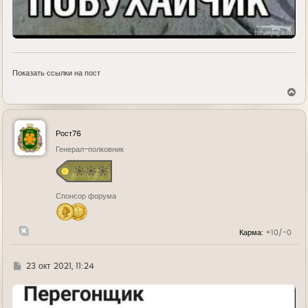
Показать ссылки на пост
В
е
р
н
у
Рост76
т
ь
Генерал-полковник
с
я
к
н
Спонсор форума
а
ч
а
л
Карма:
+10/-0
у
Г
23 окт 2021, 11:24
д
е