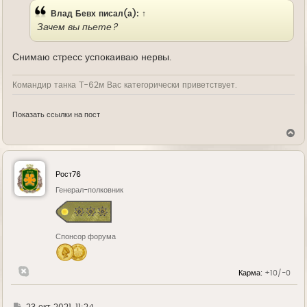
Влад Бевх
писал(а):
↑
Зачем вы пьете?
Снимаю стресс успокаиваю нервы.
Командир танка Т-62м Вас категорически приветствует.
Показать ссылки на пост
В
е
р
н
у
Рост76
т
ь
Генерал-полковник
с
я
к
н
Спонсор форума
а
ч
а
л
Карма:
+10/-0
у
Г
23 окт 2021, 11:24