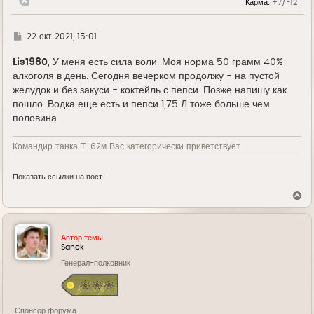
Карма:
+7/-12
а
ч
а
л
Г
22 окт 2021, 15:01
у
д
е
Lis1980
, У меня есть сила воли. Моя норма 50 грамм 40%
алкоголя в день. Сегодня вечерком продолжу - на пустой
желудок и без закуси - коктейль с пепси. Позже напишу как
пошло. Водка еще есть и пепси 1,75 Л тоже больше чем
половина.
Командир танка Т-62м Вас категорически приветствует.
Показать ссылки на пост
В
е
р
н
у
Автор темы
т
Sanek
ь
Генерал-полковник
с
я
к
н
а
Спонсор форума
ч