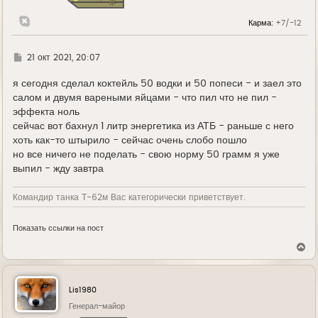
Карма:
+7/-12
Г
21 окт 2021, 20:07
д
е
я сегодня сделал коктейль 50 водки и 50 попеси - и заел это
салом и двумя вареными яйцами - что пил что не пил -
эффекта ноль
сейчас вот бахнул 1 литр энергетика из АТБ - раньше с него
хоть как-то штырило - сейчас очень слобо пошло
но все ничего не поделать - свою норму 50 грамм я уже
выпил - жду завтра
Командир танка Т-62м Вас категорически приветствует.
Показать ссылки на пост
В
е
р
н
у
Lis1980
т
ь
Генерал-майор
с