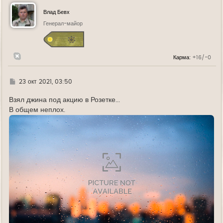
н
у
Влад Бевх
т
ь
Генерал-майор
с
я
к
н
Карма:
+16/-0
а
ч
а
л
Г
23 окт 2021, 03:50
у
д
е
Взял джина под акцию в Розетке...
В общем неплох.