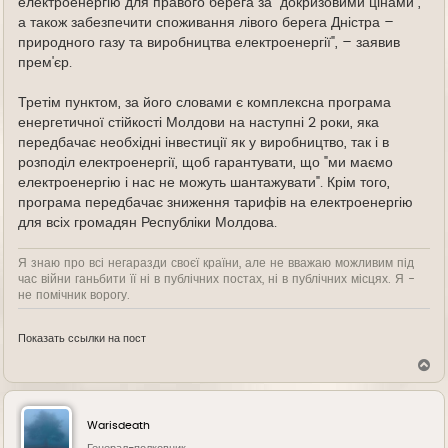
електроенергію для правого берега за "докризовими цінами",
а також забезпечити споживання лівого берега Дністра –
природного газу та виробництва електроенергії", – заявив
прем'єр.
Третім пунктом, за його словами є комплексна програма
енергетичної стійкості Молдови на наступні 2 роки, яка
передбачає необхідні інвестиції як у виробництво, так і в
розподіл електроенергії, щоб гарантувати, що "ми маємо
електроенергію і нас не можуть шантажувати". Крім того,
програма передбачає зниження тарифів на електроенергію
для всіх громадян Республіки Молдова.
Я знаю про всі негаразди своєї країни, але не вважаю можливим під
час війни ганьбити її ні в публічних постах, ні в публічних місцях. Я -
не помічник ворогу.
Показать ссылки на пост
В
е
р
н
у
Warisdeath
т