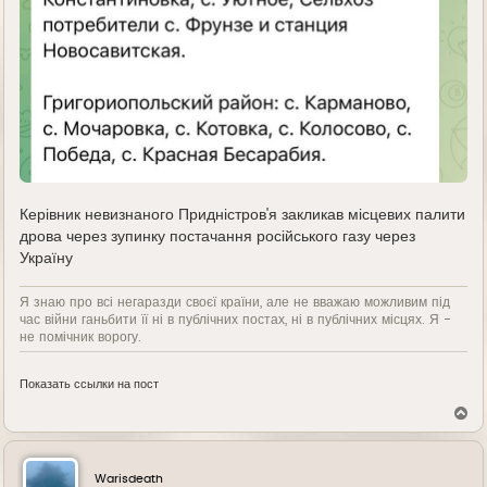
Керівник невизнаного Придністров'я закликав місцевих палити
дрова через зупинку постачання російського газу через
Україну
Я знаю про всі негаразди своєї країни, але не вважаю можливим під
час війни ганьбити її ні в публічних постах, ні в публічних місцях. Я -
не помічник ворогу.
Показать ссылки на пост
В
е
р
н
у
Warisdeath