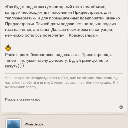
«Газ будет подан как гуманитарный газ в том объеме,
который необходим для населения Приднестровья, для
теплоэнергетики и для промышленных предприятий именно
Приднестровья. Точной даты подачи нет, но то, что подача
газа начнется, это факт. Дальше посмотрим по ситуации,
немножко осталось потерпеть», - Красносєльскій.
Раніше росія безкоштовно надавала газ Придністров'ю, а
тепер - як гуманітарну допомогу. Відчуй різницю, як то
кажуть)))
Я знаю про всі негаразди своєї країни, але не вважаю можливим під
час війни ганьбити її ні в публічних постах, ні в публічних місцях. Я -
не помічник ворогу.
Показать ссылки на пост
В
е
р
н
у
Warisdeath
т