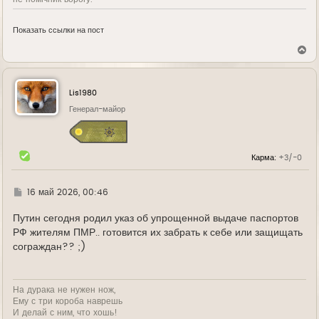
Показать ссылки на пост
В
е
р
н
у
Lis1980
т
ь
Генерал-майор
с
я
к
н
Карма:
+3/-0
а
ч
а
л
Г
16 май 2026, 00:46
у
д
е
Путин сегодня родил указ об упрощенной выдаче паспортов
РФ жителям ПМР.. готовится их забрать к себе или защищать
сограждан?? ;)
На дурака не нужен нож,
Ему с три короба наврешь
И делай с ним, что хошь!