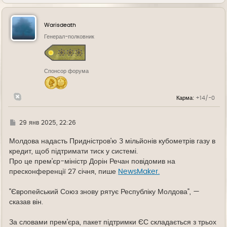
е
р
н
у
Warisdeath
т
ь
Генерал-полковник
с
я
к
н
Спонсор форума
а
ч
а
л
Карма:
+14/-0
у
Г
29 янв 2025, 22:26
д
е
Молдова надасть Придністров'ю 3 мільйонів кубометрів газу в
кредит, щоб підтримати тиск у системі.
Про це прем'єр-міністр Дорін Речан повідомив на
пресконференції 27 січня, пише
NewsMaker.
"Європейський Союз знову рятує Республіку Молдова", —
сказав він.
За словами прем'єра, пакет підтримки ЄС складається з трьох