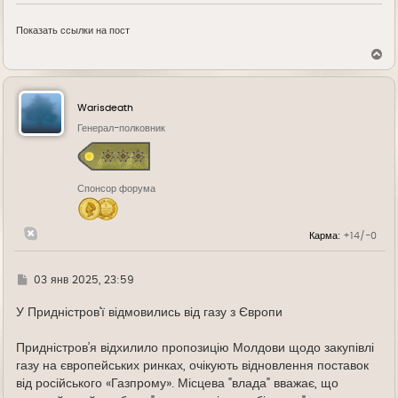
Показать ссылки на пост
В
е
р
н
у
Warisdeath
т
ь
Генерал-полковник
с
я
к
н
Спонсор форума
а
ч
а
л
Карма:
+14/-0
у
Г
03 янв 2025, 23:59
д
е
У Придністров'ї відмовились від газу з Європи
Придністров’я відхилило пропозицію Молдови щодо закупівлі
газу на європейських ринках, очікують відновлення поставок
від російського «Газпрому». Місцева "влада" вважає, що