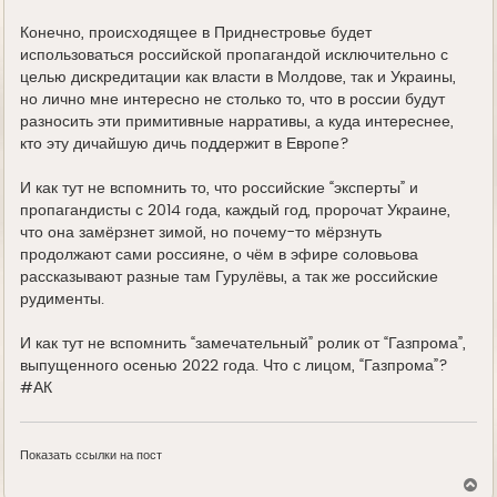
Конечно, происходящее в Приднестровье будет
использоваться российской пропагандой исключительно с
целью дискредитации как власти в Молдове, так и Украины,
но лично мне интересно не столько то, что в россии будут
разносить эти примитивные нарративы, а куда интереснее,
кто эту дичайшую дичь поддержит в Европе?
И как тут не вспомнить то, что российские “эксперты” и
пропагандисты с 2014 года, каждый год, пророчат Украине,
что она замёрзнет зимой, но почему-то мёрзнуть
продолжают сами россияне, о чём в эфире соловьова
рассказывают разные там Гурулёвы, а так же российские
рудименты.
И как тут не вспомнить “замечательный” ролик от “Газпрома”,
выпущенного осенью 2022 года. Что с лицом, “Газпрома”?
#АК
Показать ссылки на пост
В