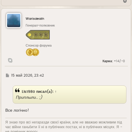
В
е
р
н
у
Warisdeath
т
ь
Генерал-полковник
с
я
к
н
Спонсор форума
а
ч
а
л
Карма:
+14/-0
у
Г
15 май 2026, 23:42
д
е
Lis1980
писал(а):
↑
Приплыли.. ;)
Все логічно!
Я знаю про всі негаразди своєї країни, але не вважаю можливим під
час війни ганьбити її ні в публічних постах, ні в публічних місцях. Я -
не помічник ворогу.