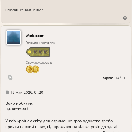
Показать ссылки на пост
В
е
р
н
у
Warisdeath
т
ь
Генерал-полковник
с
я
к
н
Спонсор форума
а
ч
а
л
Карма:
+14/-0
у
Г
16 май 2026, 01:20
д
е
Воно йобнуте.
Це аксіома!
У всіх країнах світу для отримання громадянства треба
пройти певний шлях, від проживання кілька років до здачі