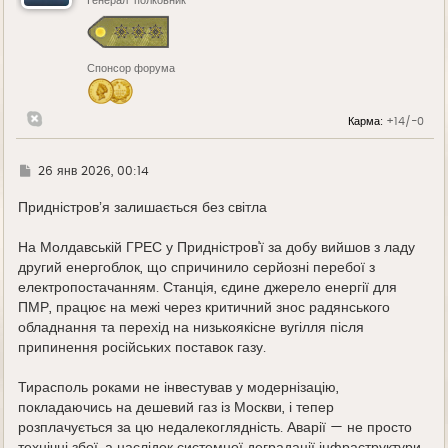
ь
Генерал-полковник
с
я
к
н
Спонсор форума
а
ч
а
л
Карма:
+14/-0
у
Г
26 янв 2026, 00:14
д
е
Придністровʼя залишається без світла
На Молдавській ГРЕС у Придністров'ї за добу вийшов з ладу
другий енергоблок, що спричинило серйозні перебої з
електропостачанням. Станція, єдине джерело енергії для
ПМР, працює на межі через критичний знос радянського
обладнання та перехід на низькоякісне вугілля після
припинення російських поставок газу.
Тирасполь роками не інвестував у модернізацію,
покладаючись на дешевий газ із Москви, і тепер
розплачується за цю недалекоглядність. Аварії — не просто
технічні збої, а наслідок системної деградації інфраструктури.