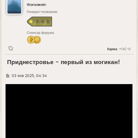
Warisdeath
Генерал-полковник
Спонсор форума
Карма:
+14/-0
Приднестровье - первый из могикан!
Г
03 янв 2025, 04:34
д
е