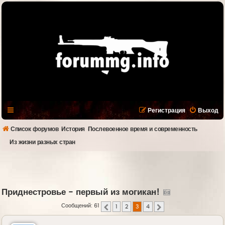
Регистрация
Выход
Список форумов
История
Послевоенное время и современность
Из жизни разных стран
Приднестровье - первый из могикан!
Сообщений: 61
1
2
3
4
Пред.
След.