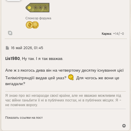
с
я
к
н
Спонсор форума
а
ч
а
л
Карма:
+14/-0
у
Г
16 май 2026, 01:45
д
е
Lis1980
, Ну так. І я так вважав.
Але ж з якогось дива він на четвертому десятку існування цієї
Тилімілітряндіїї видав цей указ?
Для чогось же вони це
вигадали?
Я знаю про всі негаразди своєї країни, але не вважаю можливим під
час війни ганьбити її ні в публічних постах, ні в публічних місцях. Я -
не помічник ворогу.
Показать ссылки на пост
В
е