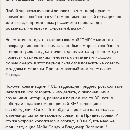
Любой здравомыслящий человек на этот перформенс
посмеётся, особенно с учётом понимания всей ситуации, но
кого в среде прожжённых российской пропагандой
мозжечков, интересует суровый фактаж?
Не смотря на то, что в так называемой “ПМР” с момента
прекращения поставок им газа не было морозов вообще, а
погодные условия достаточно терпимые, которые не могут
привести к замерзанию человека с летальным исходом,
любую смерть в этот период пытаются повесить на совесть
Молдовы и Украины. При этом важный момент – слово
блокада.
Похоже, креативщики ФСБ, выдающие приднестровской вате
методички, что говорить и что делать, с глубочайшими
познаниями истории, решили в период культа 80-летия
победы и недавних мероприятий 81-й годовщины
освобождения Санкт-Петербурга, провести параллель с
аппендицитом загнивающего совка типа Приднестровья. И
кто же устроил холодомор и блокаду в “ПМР”, конечно же,
фашиствующие Майа Санду и Владимир Зеленский!