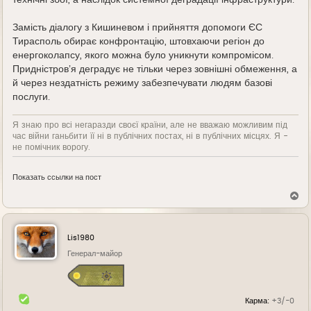
Замість діалогу з Кишиневом і прийняття допомоги ЄС
Тирасполь обирає конфронтацію, штовхаючи регіон до
енергоколапсу, якого можна було уникнути компромісом.
Придністровʼя деградує не тільки через зовнішні обмеження, а
й через нездатність режиму забезпечувати людям базові
послуги.
Я знаю про всі негаразди своєї країни, але не вважаю можливим під
час війни ганьбити її ні в публічних постах, ні в публічних місцях. Я -
не помічник ворогу.
Показать ссылки на пост
В
е
р
н
у
Lis1980
т
ь
Генерал-майор
с
я
к
н
Карма:
+3/-0
а