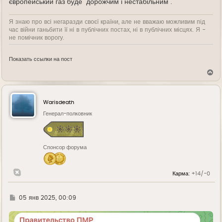
європейський газ буде "дорожчим і нестабільним".
Я знаю про всі негаразди своєї країни, але не вважаю можливим під
час війни ганьбити її ні в публічних постах, ні в публічних місцях. Я -
не помічник ворогу.
Показать ссылки на пост
В
е
р
н
у
Warisdeath
т
ь
Генерал-полковник
с
я
к
н
Спонсор форума
а
ч
а
л
Карма:
+14/-0
у
Г
05 янв 2025, 00:09
д
е