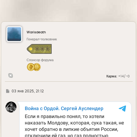
Warisdeath
Генерал-полковник
Спонсор форума
Карма:
+14/-0
Г
03 янв 2025, 21:12
д
е