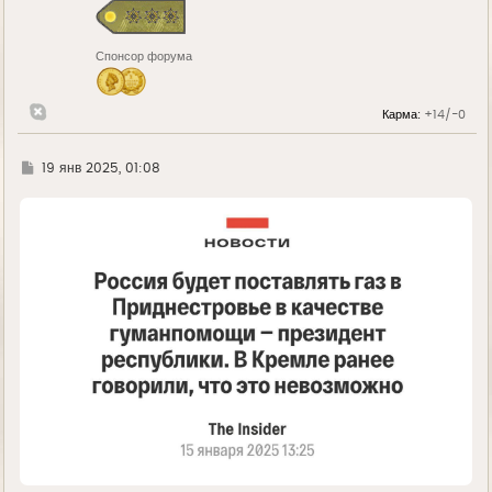
я
к
н
Спонсор форума
а
ч
а
л
Карма:
+14/-0
у
Г
19 янв 2025, 01:08
д
е