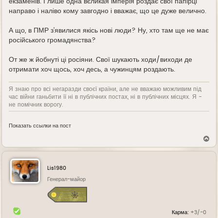
екзаменів. І лише одна вєликая імперія роздає свої папірці
направо і наліво кому завгодно і вважає, що це дуже велично.
А що, в ПМР з'явилися якісь нові люди? Ну, хто там ще не має
російського громадянства?
От же ж йобнуті ці росіяни. Свої шукають ходи/виходи де
отримати хоч щось, хоч десь, а чужинцям роздають.
Я знаю про всі негаразди своєї країни, але не вважаю можливим під
час війни ганьбити її ні в публічних постах, ні в публічних місцях. Я -
не помічник ворогу.
Показать ссылки на пост
В
е
р
н
у
Lis1980
т
ь
Генерал-майор
с
я
к
н
Карма:
+3/-0
а