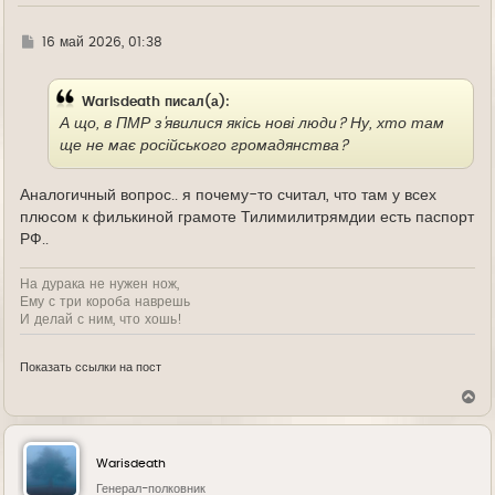
ч
а
л
Г
16 май 2026, 01:38
у
д
е
Warisdeath писал(а):
А що, в ПМР з'явилися якісь нові люди? Ну, хто там
ще не має російського громадянства?
Аналогичный вопрос.. я почему-то считал, что там у всех
плюсом к филькиной грамоте Тилимилитрямдии есть паспорт
РФ..
На дурака не нужен нож,
Ему с три короба наврешь
И делай с ним, что хошь!
Показать ссылки на пост
В
е
р
н
у
Warisdeath
т
ь
Генерал-полковник