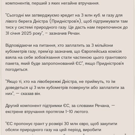
компонентів, перший з яких негайне втручання.
"Сьогодні ми затверджуємо кредит на 3 млн куб. м газу для
лівого берега Дністра (Придністров'я), щоб підтримувати там
тиск у системі природного газу. Це дасть нам перепочинок до
31 січня 2025 року", – зазначив Речан.
Відповідаючи на питання, хто заплатить за 3 мільйони
кубометрів газу, прем'єр зазначив, що Європейська комісія
взяла на себе зобов’язання стати частиною цього грантового
пакета, який буде запропонований ЄС", якщо Придністров'я
погодиться.
"Якщо ті, хто на лівобережжі Дністра, не приймуть, то їм
доведеться ці 3 млн кубометрів повернути або заплатити за
них", — сказав він.
Другий компонент підтримки ЄС, за словами Речана, —
екстрене втручання протягом 1-10 лютого.
"ЄС пропонує грант у розмірі 30 млн євро, щоб закупити
обсяги природного газу на цей період, виробити