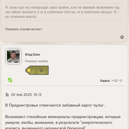
Я знаю про всі негаразди своєї країни, але не вважаю можливим під
час війни ганьбити її ні в публічних постах, ні в публічних місцях. Я -
не помічник ворогу.
Показать ссылки на пост
В
е
р
н
у
Влад Бевх
т
ь
Генерал-майор
с
я
к
н
Карма:
+16/-0
а
ч
а
л
Г
29 янв 2025, 16:13
у
д
е
В Приднестровье отмечается забавный карго-культ…
Возникают стихийные мемориалы приднестровцам, которые
умерли, якобы, внимание, в результате “энергетического
кризиса, вызванного украинской блокадой”…