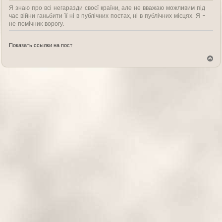
Я знаю про всі негаразди своєї країни, але не вважаю можливим під
час війни ганьбити її ні в публічних постах, ні в публічних місцях. Я -
не помічник ворогу.
Показать ссылки на пост
В
е
р
н
у
т
ь
с
я
к
н
а
ч
а
л
у