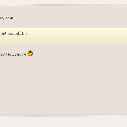
18, 22:40
016
писал(а):
↑
, а? Пошутил я