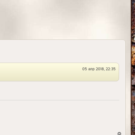
л
у
05 апр 2018, 22:35
В