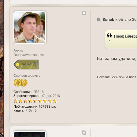
Г
Sanek
»
05 апр 20
д
е
Профайлер2
"
Sanek
Генерал-полковник
Вот зачем удалили
Спонсор форума
Показать ссылки на пост
Сообщения:
25546
Зарегистрирован:
01 дек 2016
Поблагодарили:
107399 раз
Карма:
+10/-0