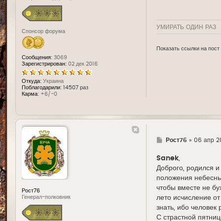
УМИРАТЬ ОДИН РАЗ
Спонсор форума
Показать ссылки на пост
Сообщения:
3069
Зарегистрирован:
02 дек 2016
Откуда:
Украина
Поблагодарили:
14507 раз
Карма:
+6/-0
Г
Рост76
»
06 апр 2
д
е
Sanek
,
Доброго, родился и
положения небесных
чтобы вместе не бу
Рост76
лето исчисление от
Генерал-полковник
знать, ибо человек
С страстной пятниц