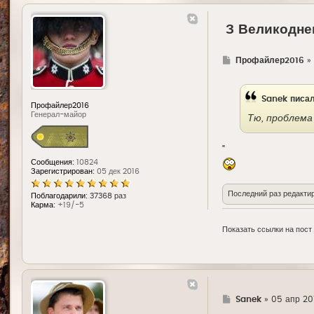
З Великоднем
Г
Профайлер2016
»
д
е
Sanek
писал
Профайлер2016
Генерал-майор
Тю, проблема
"
Сообщения:
10824
Зарегистрирован:
05 дек 2016
Последний раз редакти
Поблагодарили:
37368 раз
Карма:
+19/-5
Показать ссылки на пост
Г
Sanek
»
05 апр 20
д