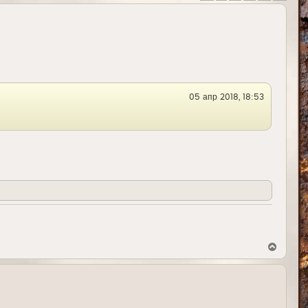
05 апр 2018, 18:53
В
е
р
н
у
т
ь