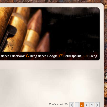
 через Facebook
Вход через Google
Регистрация
Выход
Сообщений: 76
1
2
3
4
Пред.
След.