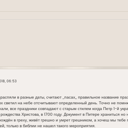
018, 06:53
 распяли в разные даты, считают ,,пасах,, правильное название пра
 светил на небе отсчитывают определенный день. Точно не помню 
хали, все праздники совпадают с старым стилем когда Петр 1-й укр
 рождества Христова, в 1700 году. Документ в Питере храниться но
 рождён в греху, живёт грешно и умрет грешником, а хочеш мы тебе
ей, только в библии не нашел такого мероприятия.