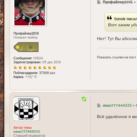
Г
Профайлер2016
»
д
е
Sanek
писал
Вот зачем уд
Профайлер2016
Генерал-майор
Нет! Тут Вы абсолю
Показать ссылки на пост
Сообщения:
10824
Зарегистрирован:
05 дек 2016
Поблагодарили:
37368 раз
Карма:
+19/-5
Г
иван777444333
»
д
е
Всё удалённое я ви
Автор темы
иван777444333
Старший модератор