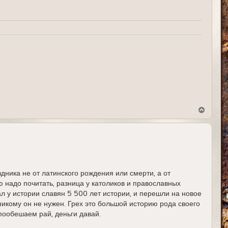
а
л
у
В
е
р
н
у
т
ь
с
я
здника не от латинского рождения или смерти, а от
к
н
надо почитать, разница у католиков и православных
а
ал у истории славян 5 500 лет истории, и перешли на новое
ч
а
 никому он не нужен. Грех это большой историю рода своего
л
 пообешаем рай, деньги давай.
у