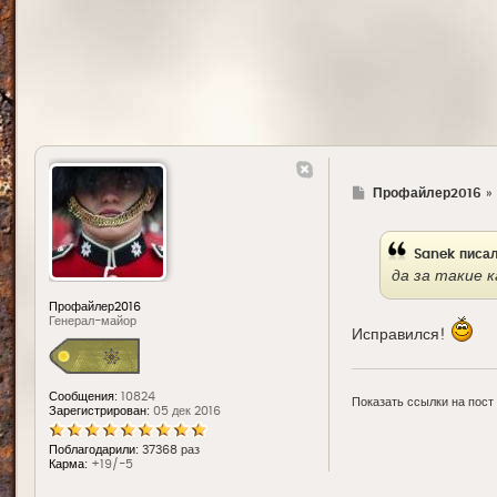
Г
Профайлер2016
»
д
е
Sanek
писал
да за такие к
Профайлер2016
Генерал-майор
Исправился!
Сообщения:
10824
Показать ссылки на пост
Зарегистрирован:
05 дек 2016
Поблагодарили:
37368 раз
Карма:
+19/-5