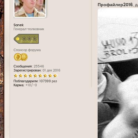
е
Профайлер2016
, 
Sanek
Генерал-полковник
Спонсор форума
Сообщения:
25546
Зарегистрирован:
01 дек 2016
Поблагодарили:
107399 раз
Карма:
+10/-0